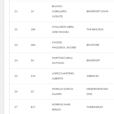
BLANCH
21
14
CABALLERO,
BIKESPORT CHIVA
VICENTE
CHILLARON ABRIL,
22
184
THE BIKE RUN
JOSE MANUEL
CANDEL
23
484
BICISTORE
MAQUEDA, JACOBO
MARTÍNEZ GRAU,
24
54
BIKESPORT
ANTONIO
LOPEZ CUARTERO,
25
514
ASBIKE.ES
ALBERTO
MORILLO GARCIA,
MESESPORT&NEK-
26
22
ALVARO
ONE
MORENO MARI,
27
817
THEBIKERUM
SERGIO