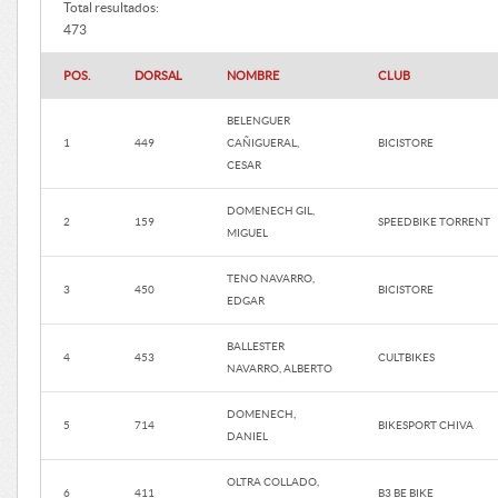
Total resultados:
473
POS.
DORSAL
NOMBRE
CLUB
BELENGUER
1
449
CAÑIGUERAL,
BICISTORE
CESAR
DOMENECH GIL,
2
159
SPEEDBIKE TORRENT
MIGUEL
TENO NAVARRO,
3
450
BICISTORE
EDGAR
BALLESTER
4
453
CULTBIKES
NAVARRO, ALBERTO
DOMENECH,
5
714
BIKESPORT CHIVA
DANIEL
OLTRA COLLADO,
6
411
B3 BE BIKE