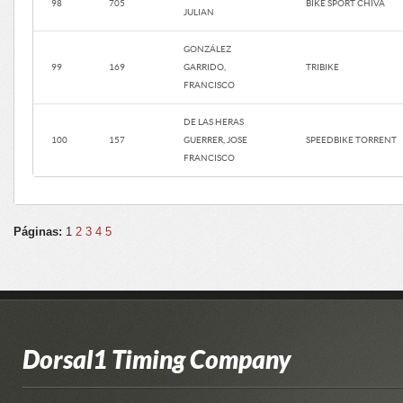
98
705
BIKE SPORT CHIVA
JULIAN
GONZÁLEZ
99
169
GARRIDO,
TRIBIKE
FRANCISCO
DE LAS HERAS
100
157
GUERRER, JOSE
SPEEDBIKE TORRENT
FRANCISCO
Páginas:
1
2
3
4
5
Dorsal1 Timing Company