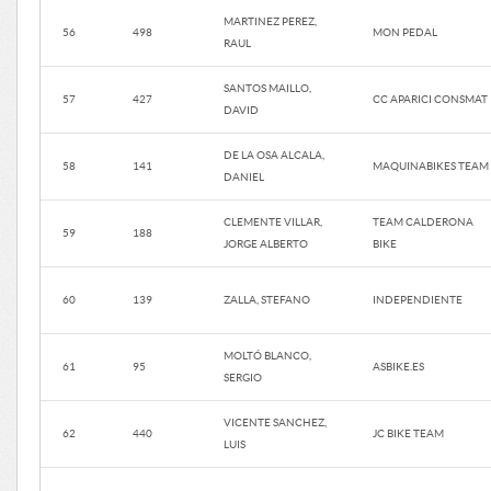
MARTINEZ PEREZ,
56
498
MON PEDAL
RAUL
SANTOS MAILLO,
57
427
CC APARICI CONSMAT
DAVID
DE LA OSA ALCALA,
58
141
MAQUINABIKES TEAM
DANIEL
CLEMENTE VILLAR,
TEAM CALDERONA
59
188
JORGE ALBERTO
BIKE
60
139
ZALLA, STEFANO
INDEPENDIENTE
MOLTÓ BLANCO,
61
95
ASBIKE.ES
SERGIO
VICENTE SANCHEZ,
62
440
JC BIKE TEAM
LUIS