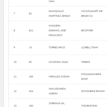
IVAN
SAHUQUILLO
CICLOS QUART AIR
7
82
MARTÍNEZ, SERGIO
BRUSH CU
NOGUERA
8
821
SORIANO, JOSÉ
BICISTORE
FRANCISCO
9
13
TORRES, PACO
LLOBELL TEAM
10
85
CHUZHDA, OLEG
TRIBIKE
8 PULGADAS BIKE
11
185
MIRALLES, CHEMA
SHOP
VAN LEEUWEN,
12
466
DOYOUBIKE-PACOM
JOSEPH
ZURRIAGA GIL,
13
182
THE BIKE RUN