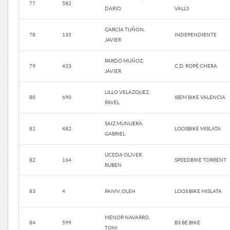
77
582
DARIO
VALLS
GARCÍA TUÑON,
78
135
INDEPENDIENTE
JAVIER
PARDO MUÑOZ,
79
433
C.D. ROPÉ CHERA
JAVIER
LILLO VELÁZQUEZ,
80
690
IBEM BIKE VALENCIA
PAVEL
SAIZ MUNUERA,
81
482
LOOSBIKE MISLATA
GABRIEL
UCEDA OLIVER,
82
164
SPEEDBIKE TORRENT
RUBEN
83
4
PANIV, OLEH
LOOS BIKE MISLATA
MENOR NAVARRO,
84
599
B3 BE BIKE
TONI