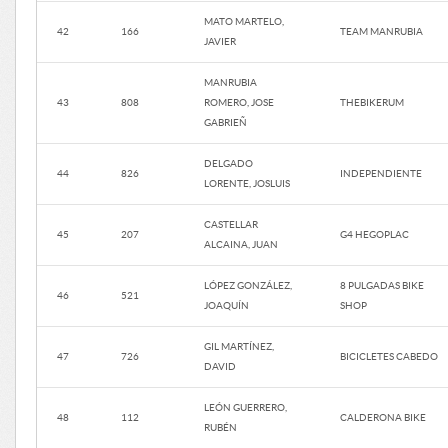
MATO MARTELO,
42
166
TEAM MANRUBIA
JAVIER
MANRUBIA
43
808
ROMERO, JOSE
THEBIKERUM
GABRIEÑ
DELGADO
44
826
INDEPENDIENTE
LORENTE, JOSLUIS
CASTELLAR
45
207
G4 HEGOPLAC
ALCAINA, JUAN
LÓPEZ GONZÁLEZ,
8 PULGADAS BIKE
46
521
JOAQUÍN
SHOP
GIL MARTÍNEZ,
47
726
BICICLETES CABEDO
DAVID
LEÓN GUERRERO,
48
112
CALDERONA BIKE
RUBÉN