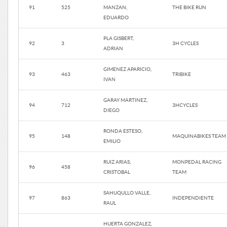
91
525
MANZAN,
THE BIKE RUN
EDUARDO
PLA GISBERT,
92
3
3H CYCLES
ADRIAN
GIMENEZ APARICIO,
93
463
TRIBIKE
IVAN
GARAY MARTINEZ,
94
712
3HCYCLES
DIEGO
RONDA ESTESO,
95
148
MAQUINABIKES TEAM
EMILIO
RUIZ ARIAS,
MONPEDAL RACING
96
458
CRISTOBAL
TEAM
SAHUQULLO VALLE,
97
863
INDEPENDIENTE
RAUL
HUERTA GONZALEZ,