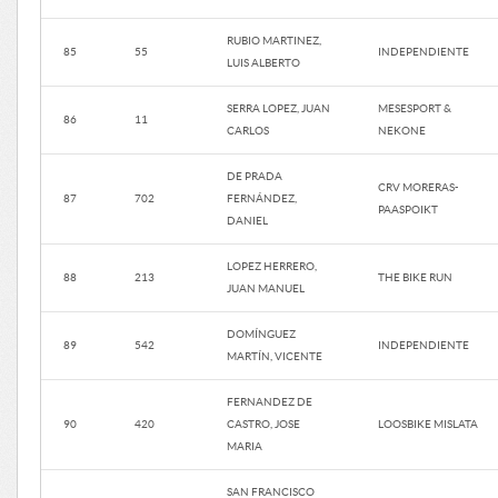
RUBIO MARTINEZ,
85
55
INDEPENDIENTE
LUIS ALBERTO
SERRA LOPEZ, JUAN
MESESPORT &
86
11
CARLOS
NEKONE
DE PRADA
CRV MORERAS-
87
702
FERNÁNDEZ,
PAASPOIKT
DANIEL
LOPEZ HERRERO,
88
213
THE BIKE RUN
JUAN MANUEL
DOMÍNGUEZ
89
542
INDEPENDIENTE
MARTÍN, VICENTE
FERNANDEZ DE
90
420
CASTRO, JOSE
LOOSBIKE MISLATA
MARIA
SAN FRANCISCO