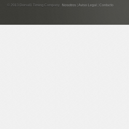
© 2013 Dorsal1 Timing Company.
Nosotros
|
Aviso Legal
|
Contacto