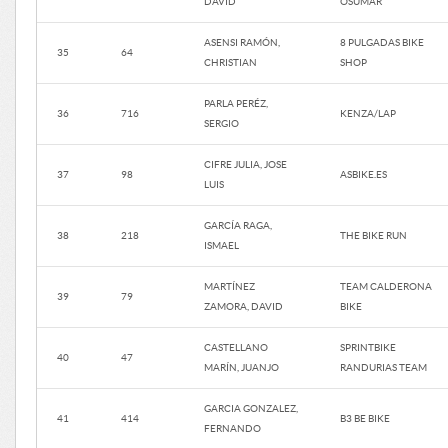
DAVID
OSUMAR
ASENSI RAMÓN,
8 PULGADAS BIKE
35
64
CHRISTIAN
SHOP
PARLA PERÉZ,
36
716
KENZA/LAP
SERGIO
CIFRE JULIA, JOSE
37
98
ASBIKE.ES
LUIS
GARCÍA RAGA,
38
218
THE BIKE RUN
ISMAEL
MARTÍNEZ
TEAM CALDERONA
39
79
ZAMORA, DAVID
BIKE
CASTELLANO
SPRINTBIKE
40
47
MARÍN, JUANJO
RANDURIAS TEAM
GARCIA GONZALEZ,
41
414
B3 BE BIKE
FERNANDO