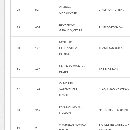
ALONSO,
28
52
BIKESPORT CHIVA
CHRISTOFER
ELORRIAGA
29
609
BIKESPORTCHIVA
GIRALDO, CÉSAR
MORENO
30
122
FERNANDEZ,
TEAM MANRUBIA
PEDRO
FERRER CRUCEIRA,
31
167
THE BIKE RUN
FELIPE
OLIVARES
32
144
VALENZUELA,
MAQUINABIKES TEAM
DAVID
PASCUAL MARTI,
33
469
SPEED BIKE TORRENT
NELSON
ARCHELOS ALVARO,
BICICLETES CABEDO -
34
9