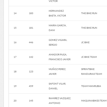
VICTOR
HERNANDEZ
14
183
THE BIKE RUN
BAETA, VICTOR
MARIN GARCÍA,
15
181
THE BIKE RUN
DANI
GOMEZ VIGARA,
16
446
JC BIKE
SERGIO
AMADOR PUGA,
17
142
JC BIKE TEAM
FRANCISCO JAVIER
MUÑOZ PEREZ,
SPRINTBIKE
18
123
JAVIER
RANDURIAS TEAM
SAFONT VILAR,
19
459
TEAM MANRUBIA
DANIEL
RAMIREZ VAZQUEZ,
20
145
MAQUINABIKES TEAM
ANTONIO