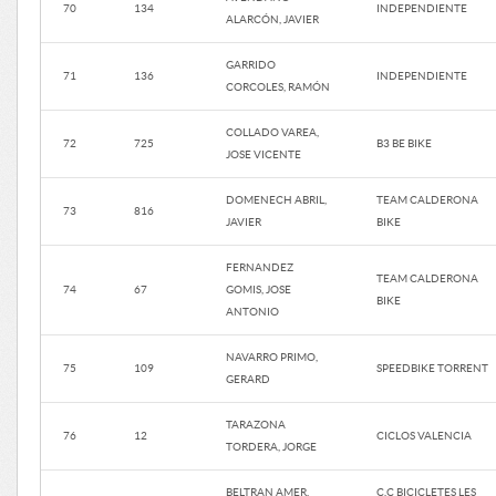
70
134
INDEPENDIENTE
ALARCÓN, JAVIER
GARRIDO
71
136
INDEPENDIENTE
CORCOLES, RAMÓN
COLLADO VAREA,
72
725
B3 BE BIKE
JOSE VICENTE
DOMENECH ABRIL,
TEAM CALDERONA
73
816
JAVIER
BIKE
FERNANDEZ
TEAM CALDERONA
74
67
GOMIS, JOSE
BIKE
ANTONIO
NAVARRO PRIMO,
75
109
SPEEDBIKE TORRENT
GERARD
TARAZONA
76
12
CICLOS VALENCIA
TORDERA, JORGE
BELTRAN AMER,
C.C BICICLETES LES