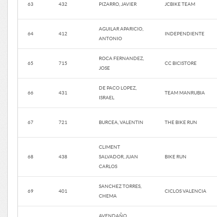
63
432
PIZARRO, JAVIER
JCBIKE TEAM
AGUILAR APARICIO,
64
412
INDEPENDIENTE
ANTONIO
ROCA FERNANDEZ,
65
715
CC BICISTORE
JOSE
DE PACO LOPEZ,
66
431
TEAM MANRUBIA
ISRAEL
67
721
BURCEA, VALENTIN
THE BIKE RUN
CLIMENT
68
438
SALVADOR, JUAN
BIKE RUN
CARLOS
SANCHEZ TORRES,
69
401
CICLOS VALENCIA
CHEMA
AVENDAÑO