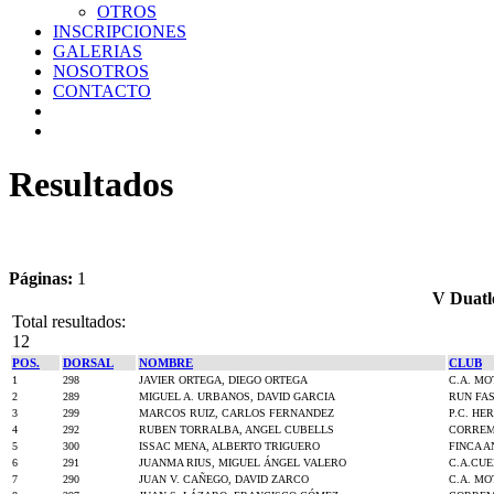
OTROS
INSCRIPCIONES
GALERIAS
NOSOTROS
CONTACTO
Resultados
Páginas:
1
V Duatl
Total resultados:
12
POS.
DORSAL
NOMBRE
CLUB
1
298
JAVIER ORTEGA, DIEGO ORTEGA
C.A. MO
2
289
MIGUEL A. URBANOS, DAVID GARCIA
RUN FA
3
299
MARCOS RUIZ, CARLOS FERNANDEZ
P.C. HE
4
292
RUBEN TORRALBA, ANGEL CUBELLS
CORREM
5
300
ISSAC MENA, ALBERTO TRIGUERO
FINCA A
6
291
JUANMA RIUS, MIGUEL ÁNGEL VALERO
C.A.CU
7
290
JUAN V. CAÑEGO, DAVID ZARCO
C.A. M