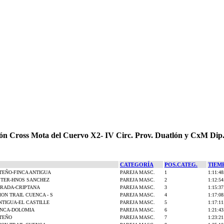
ón Cross Mota del Cuervo X2- IV Circ. Prov. Duatlón y CxM Dip
CATEGORÍA
POS.CATEG.
TIEM
TEÑO-FINCA ANTIGUA
PAREJA MASC.
1
1:11:48
STER-HNOS SANCHEZ
PAREJA MASC.
2
1:12:54
RRADA-CRIPTANA
PAREJA MASC.
3
1:15:37
ON TRAIL CUENCA - S
PAREJA MASC.
4
1:17:08
NTIGUA-EL CASTILLE
PAREJA MASC.
5
1:17:11
ENCA-DOLOMIA
PAREJA MASC.
6
1:21:43
OTEÑO
PAREJA MASC.
7
1:23:21