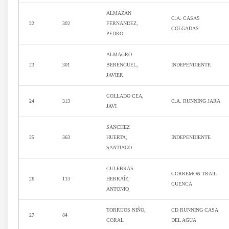
ALMAZAN
C.A. CASAS
22
302
FERNANDEZ,
COLGADAS
PEDRO
ALMAGRO
23
301
BERENGUEL,
INDEPENDIENTE
JAVIER
COLLADO CEA,
24
313
C.A. RUNNING JARA
JAVI
SANCHEZ
25
363
HUERTA,
INDEPENDIENTE
SANTIAGO
CULEBRAS
CORREMON TRAIL
26
113
HERRAÍZ,
CUENCA
ANTONIO
TORRIJOS NIÑO,
CD RUNNING CASA
27
84
CORAL
DEL AGUA