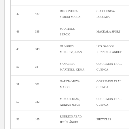
DE OLIVEIRA,
C.A.CUENCA-
47
137
SIMONI MARIA
DOLOMIA
MARTÍNEZ,
48
335
MAGDALA SPORT
SERGIO
OLIVARES
LOS GALGOS
49
349
MINGUEZ, JUAN
RUNNING LANDET
SANABRIA
CORREMON TRAIL
50
38
MARTÍNEZ, GEMA
CUENCA
GARCIA MOYA,
CORREMON TRAIL
51
321
MARIO
CUENCA
MINGO LUJÁN,
CORREMON TRAIL
52
342
ADRIAN JESÚS
CUENCA
RODRIGO ABAD,
53
165
3HCYCLES
JESÚS ÁNGEL