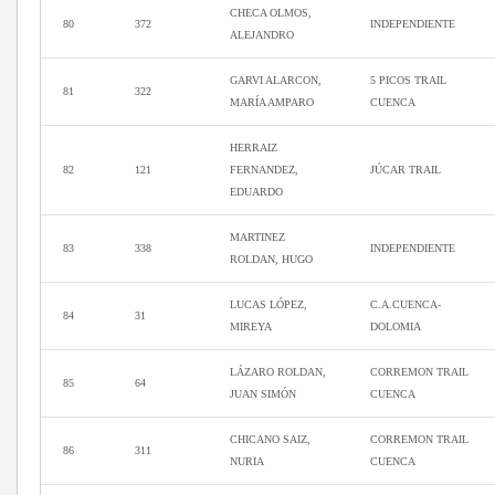
CHECA OLMOS,
80
372
INDEPENDIENTE
ALEJANDRO
GARVI ALARCON,
5 PICOS TRAIL
81
322
MARÍA AMPARO
CUENCA
HERRAIZ
82
121
FERNANDEZ,
JÚCAR TRAIL
EDUARDO
MARTINEZ
83
338
INDEPENDIENTE
ROLDAN, HUGO
LUCAS LÓPEZ,
C.A.CUENCA-
84
31
MIREYA
DOLOMIA
LÁZARO ROLDAN,
CORREMON TRAIL
85
64
JUAN SIMÓN
CUENCA
CHICANO SAIZ,
CORREMON TRAIL
86
311
NURIA
CUENCA