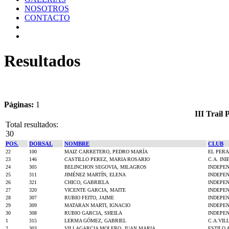
NOSOTROS
CONTACTO
Resultados
Páginas:
1
III Trail
Total resultados:
30
POS.
DORSAL
NOMBRE
CLUB
22
100
MAIZ CARRETERO, PEDRO MARÍA
EL PER
23
146
CASTILLO PEREZ, MARIA ROSARIO
C.A. INI
24
305
BELINCHON SEGOVIA, MILAGROS
INDEPE
25
311
JIMÉNEZ MARTÍN, ELENA
INDEPE
26
321
CHICO, GABRIELA
INDEPE
27
320
VICENTE GARCIA, MAITE
INDEPE
28
307
RUBIO FEITO, JAIME
INDEPE
29
309
MATARAN MARTI, IGNACIO
INDEPE
30
308
RUBIO GARCIA, SHEILA
INDEPE
1
315
LERMA GÓMEZ, GABRIEL
C.A.VIL
2
303
VILLAGARCIA MOLERO, JUAN MARIA
ESTILO 