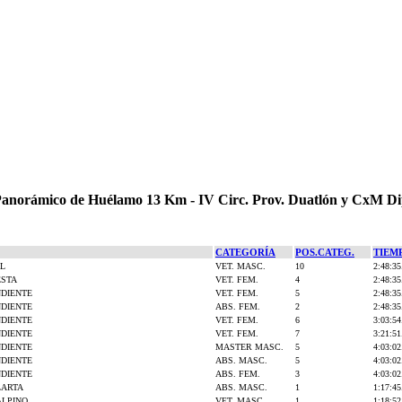
 Panorámico de Huélamo 13 Km - IV Circ. Prov. Duatlón y CxM D
CATEGORÍA
POS.CATEG.
TIEM
AL
VET. MASC.
10
2:48:35
ESTA
VET. FEM.
4
2:48:35
NDIENTE
VET. FEM.
5
2:48:35
NDIENTE
ABS. FEM.
2
2:48:35
NDIENTE
VET. FEM.
6
3:03:54
NDIENTE
VET. FEM.
7
3:21:51
NDIENTE
MASTER MASC.
5
4:03:02
NDIENTE
ABS. MASC.
5
4:03:02
NDIENTE
ABS. FEM.
3
4:03:02
LARTA
ABS. MASC.
1
1:17:45
ALPINO
VET. MASC.
1
1:18:52