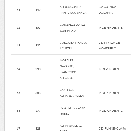
ALEJOS GOMEZ,
C.A.CUENCA-
61
142
FRANCISCO JAVIER
DOLOMIA
GONZALEZ LOPEZ,
62
355
INDEPENDIENTE
JOSE MARIA
CÓRDOBA TIRADO,
C.D.M VILLA DE
63
335
AGUSTÍN
MONTEFRIO
MORALES
NAVARRO,
64
333
INDEPENDIENTE
FRANCISCO
ALFONSO
CASTEJON
65
388
INDEPENDIENTE
ALMARZA, RUBEN
RUIZ PEÑA, CLARA
66
377
INDEPENDIENTE
ISABEL
ALMANSA LEAL,
67
328
C.D. RUNNING JARA