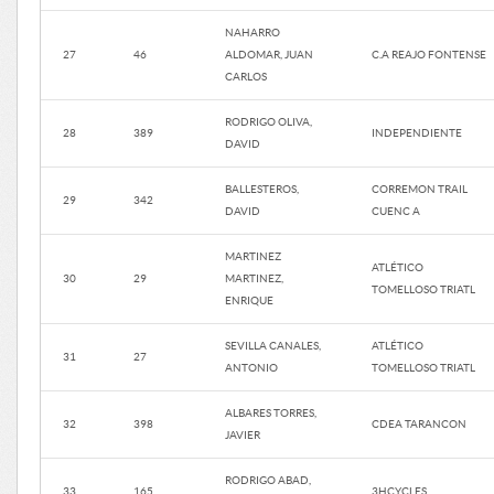
NAHARRO
27
46
ALDOMAR, JUAN
C.A REAJO FONTENSE
CARLOS
RODRIGO OLIVA,
28
389
INDEPENDIENTE
DAVID
BALLESTEROS,
CORREMON TRAIL
29
342
DAVID
CUENC A
MARTINEZ
ATLÉTICO
30
29
MARTINEZ,
TOMELLOSO TRIATL
ENRIQUE
SEVILLA CANALES,
ATLÉTICO
31
27
ANTONIO
TOMELLOSO TRIATL
ALBARES TORRES,
32
398
CDEA TARANCON
JAVIER
RODRIGO ABAD,
33
165
3HCYCLES