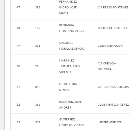
FERNÁNDEZ
47
382
ISIDRO, JOSÉ
C.A REAJO FONTENSE
MARÍA
PANIAGUA
48
107
C.A REAJO FONTENSE
HONTANA, ANGEL
CALONGE
49
381
CDEA TARANCON
MORILLAS, SERGIO
MARTINEZ
C.A.CUENCA-
50
28
JIMENEZ, JUAN
DOLOMIA
VICENTE
DE OLIVEIRA,
51
343
C.A. CUENCA DOLIMIA
SIMONI
ROSA RUIZ, JUAN
52
366
CLUB TRIATLÓN XEREZ
ANDRÉS
GUTIÉRREZ
53
337
INDEPENDIENTE
HERRERO, VICTOR