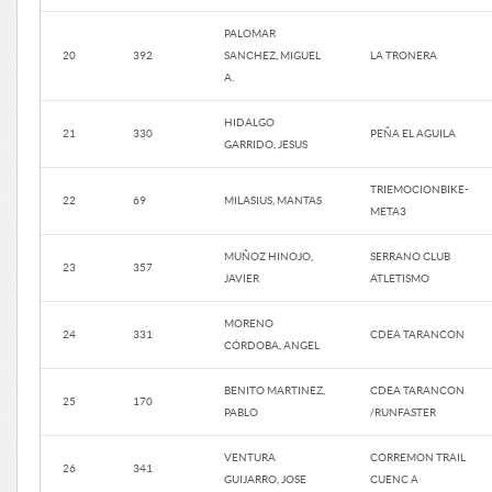
PALOMAR
20
392
SANCHEZ, MIGUEL
LA TRONERA
A.
HIDALGO
21
330
PEÑA EL AGUILA
GARRIDO, JESUS
TRIEMOCIONBIKE-
22
69
MILASIUS, MANTAS
META3
MUÑOZ HINOJO,
SERRANO CLUB
23
357
JAVIER
ATLETISMO
MORENO
24
331
CDEA TARANCON
CÓRDOBA, ANGEL
BENITO MARTINEZ,
CDEA TARANCON
25
170
PABLO
/RUNFASTER
VENTURA
CORREMON TRAIL
26
341
GUIJARRO, JOSE
CUENC A