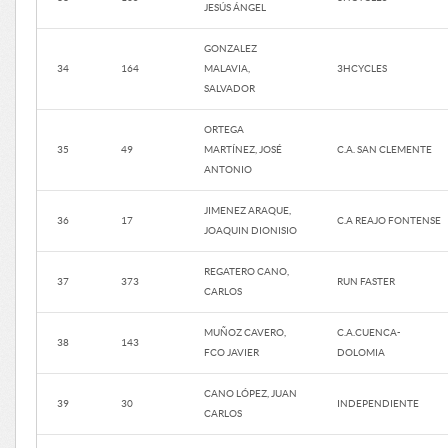
JESÚS ÁNGEL
GONZALEZ
34
164
MALAVIA,
3HCYCLES
SALVADOR
ORTEGA
35
49
MARTÍNEZ, JOSÉ
C.A. SAN CLEMENTE
ANTONIO
JIMENEZ ARAQUE,
36
17
C.A REAJO FONTENSE
JOAQUIN DIONISIO
REGATERO CANO,
37
373
RUN FASTER
CARLOS
MUÑOZ CAVERO,
C.A.CUENCA-
38
143
FCO JAVIER
DOLOMIA
CANO LÓPEZ, JUAN
39
30
INDEPENDIENTE
CARLOS