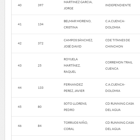
MARTINEZ GARCIA,
40
397
INDEPENDIENTE
JORGE
BELMAR MORENO,
C.A.CUENCA-
41
134
CRISTINA
DOLOMIA
CAMPOS SÁNCHEZ,
CDE TITANES DE
42
372
JOSÉ DAVID
CHINCHON
ROYUELA
CORREMON TRAIL
43
25
MARTÍNEZ,
CUENCA
RAQUEL
FERNANDEZ
C.A.CUENCA-
44
133
PEREZ, JAVIER
DOLOMIA
SOTO LLORENS,
CD RUNNING CASA
45
80
PEDRO
DEL AGUA
TORRIJOS NIÑO,
CD RUNNING CASA
46
84
CORAL
DEL AGUA