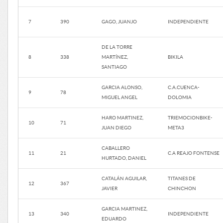
7
390
GAGO, JUANJO
INDEPENDIENTE
DE LA TORRE
8
338
MARTÍNEZ,
BIKILA
SANTIAGO
GARCIA ALONSO,
C.A.CUENCA-
9
78
MIGUEL ANGEL
DOLOMIA
HARO MARTINEZ,
TRIEMOCIONBIKE-
10
71
JUAN DIEGO
META3
CABALLERO
11
21
C.A REAJO FONTENSE
HURTADO, DANIEL
CATALÁN AGUILAR,
TITANES DE
12
367
JAVIER
CHINCHON
GARCIA MARTINEZ,
13
340
INDEPENDIENTE
EDUARDO