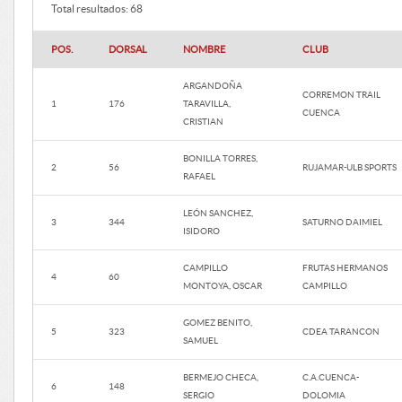
Total resultados: 68
POS.
DORSAL
NOMBRE
CLUB
ARGANDOÑA
CORREMON TRAIL
1
176
TARAVILLA,
CUENCA
CRISTIAN
BONILLA TORRES,
2
56
RUJAMAR-ULB SPORTS
RAFAEL
LEÓN SANCHEZ,
3
344
SATURNO DAIMIEL
ISIDORO
CAMPILLO
FRUTAS HERMANOS
4
60
MONTOYA, OSCAR
CAMPILLO
GOMEZ BENITO,
5
323
CDEA TARANCON
SAMUEL
BERMEJO CHECA,
C.A.CUENCA-
6
148
SERGIO
DOLOMIA