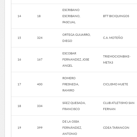
ESCRIBANO
14
18
ESCRIBANO,
BTT BICIQUINGOS
PASCUAL
ORTEGA GUIJARRO,
15
324
C.A. MOTEÑO
DIEGO
ESCOBAR
TRIEMOCIONBIKE-
16
167
FERNANDEZ, JOSE
META3
ANGEL
ROMERO
17
400
FRESNEDA,
CICLISMO HUETE
RAMIRO
SÁEZ QUESADA,
CLUB ATLETISMO SAN
18
334
FRANCISCO
FERNAN
DE LA OSSA
19
399
FERNÁNDEZ,
CDEA TARANCON
ANTONIO