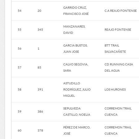
GARRIDO CRUZ,
54
20
C.A REAJO FONTENSE
FRANCISCO JOSÉ
MANZANARES,
55
345
REAJO FONTENSE
DAVID
GARCIA BUSTOS,
BTT TRAIL
56
1
JUAN JOSE
SALVACAÑETE
CALVO SEGOVIA,
CD RUNNING CASA
57
85
SARA
DEL AGUA
ASTUDILLO
58
391
RODRÍGUEZ, JULIO
LOS HURONES
MIGUEL
SEPULVEDA
CORREMON TRAIL
59
386
CASTILLO, NOELIA
CUENCA
PÉREZ DE MARCO,
CORREMON TRAIL
60
378
JOSÉ
CUENCA