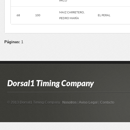
PACO
MAIZ CARRETERO,
68
100
EL PERAL
PEDRO MARÍA
Páginas:
1
Dorsal1 Timing Company
© 2013 Dorsal1 Timing Company.
Nosotros
|
Aviso Legal
|
Contacto