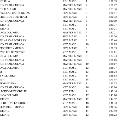
GUILLA
JUN. MASC.
1
1:28:13
ON TRAIL CUENCA
MASTER MASC.
4
1:28:22
TILO ALPINO
MASTER MASC.
5
1:29:36
UISUELAS-CARBONERAS
SEN. MASC.
5
1:30:11
 BISTROT BIKE TEAM
SEN. MASC.
6
1:30:32
ON TRAIL CUENCA
MASTER MASC.
6
1:30:59
NDIENTE
VET. MASC.
8
1:31:17
NDIENTE
VET. MASC.
9
1:31:21
UENCA DOLOMIA
MASTER MASC.
7
1:32:21
ON TRAIL CUENCA
SEN. MASC.
7
1:33:30
UELAS CARBONERAS
SEN. MASC.
8
1:33:40
ON TRAIL CUENCA
VET. MASC.
10
1:36:03
ION BIKE - META 3
SEN. MASC.
9
1:36:19
NIC EQ. DEPORTIVO
VET. MASC.
11
1:37:01
UENCA DOLOMIA
MASTER MASC.
8
1:37:44
ON TRAIL CUENCA
MASTER MASC.
9
1:38:06
ON TRAIL CUENCA
MASTER MASC.
10
1:38:07
UENCA DOLOMIA
VET. MASC.
12
1:38:17
ES
VET. MASC.
13
1:38:38
B VILLABIKE
VET. MASC.
14
1:38:58
ANI
VET. MASC.
15
1:40:07
REMANGANA
MASTER MASC.
11
1:40:33
ON TRAIL CUENCA
VET. MASC.
16
1:42:00
RACING-NUTRIOBELIX
VET. FEM.
1
1:42:16
UENCA DOLOMIA
VET. MASC.
17
1:43:08
NDIENTE
MASTER MASC.
12
1:44:37
AR BIKE VILLARROBLE
VET. MASC.
18
1:46:34
ION BIKE - META 3
SEN. MASC.
10
1:46:35
NDIENTE
SEN. MASC.
11
1:47:10
NDIENTE
SEN. MASC.
12
1:48:22