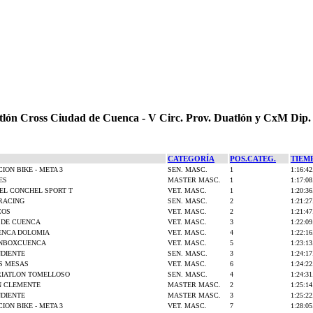
tlón Cross Ciudad de Cuenca - V Circ. Prov. Duatlón y CxM Dip
CATEGORÍA
POS.CATEG.
TIEM
ION BIKE - META 3
SEN. MASC.
1
1:16:42
ES
MASTER MASC.
1
1:17:08
EL CONCHEL SPORT T
VET. MASC.
1
1:20:36
RACING
SEN. MASC.
2
1:21:27
COS
VET. MASC.
2
1:21:47
 DE CUENCA
VET. MASC.
3
1:22:09
UENCA DOLOMIA
VET. MASC.
4
1:22:16
NBOXCUENCA
VET. MASC.
5
1:23:13
NDIENTE
SEN. MASC.
3
1:24:17
S MESAS
VET. MASC.
6
1:24:22
RIATLON TOMELLOSO
SEN. MASC.
4
1:24:31
N CLEMENTE
MASTER MASC.
2
1:25:14
NDIENTE
MASTER MASC.
3
1:25:22
ION BIKE - META 3
VET. MASC.
7
1:28:05