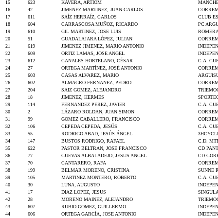
15
623
KAVERA, ARTIOM
MANCHE
16
42
JIMENEZ MARTINEZ, JUAN CARLOS
CORREM
17
611
SAÍZ HERRAÍZ, CARLOS
CLUB ES
18
604
CARRASCOSA MUÑOZ, RICARDO
PC ARG
19
610
GIL MARTINEZ, JOSE LUIS
ROMERA
20
51
GUADALAJARA LÓPEZ, JULIAN
CORREM
21
619
JIMENEZ JIMENEZ, MARIO ANTONIO
INDEPE
22
609
ORTIZ LAMAS, JOSE ANGEL
INDEPE
23
612
CANALES HORTELANO, CÉSAR
C.A. C
24
27
ORTEGA MARTÍNEZ, JOSÉ ANTONIO
CORREM
25
603
CASAS ALVAREZ, MARIO
ARGUIS
26
602
ALMAGRO FERNANEZ, PEDRO
CORREM
27
204
SAIZ GOMEZ, ALEJANDRO
TRIEMOC
28
18
JIMENEZ, HERMES
SPORTEC
29
114
FERNANDEZ PEREZ, JAVIER
C.A. C
30
2
LÁZARO ROLDAN, JUAN SIMON
CORREM
31
99
GOMEZ CABALLERO, FRANCISCO
CORREM
32
106
CEPEDA CEPEDA, JESÚS
C.A. C
33
55
RODRIGO ABAD, JESÚS ÁNGEL
3HCYCL
34
147
BUSTOS RODRIGO, RAFAEL
C.D. MT
35
622
PASTOR BELTRAN, JOSE FRANCISCO
CD PANT
36
77
CUEVAS ALBALADEJO, JESUS ANGEL
CD COR
37
70
CANTARERO, RAFA
CORREM
38
199
BELMAR MORENO, CRISTINA
SUNNE 
39
105
MARTINEZ MONTERO, ROBERTO
C.A. C
40
30
LUNA, AUGUSTO
INDEPE
41
17
DIAZ LOPEZ, JESUS
SINGUL
42
28
MORENO MAINEZ, ALEJANDRO
TRIEMOC
43
607
RUBIO GOMEZ, GUILLERMO
INDEPE
44
606
ORTEGA GARCÍA, JOSE ANTONIO
INDEPE