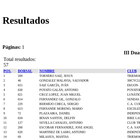
Resultados
Páginas:
1
III Dua
Total resultados:
57
POS.
DORSAL
NOMBRE
CLUB
1
209
TORNERO SAIZ, JESUS
TRIEMOC
2
46
GONZALEZ MALAVIA, SALVADOR
3HCYCL
3
615
SAIZ GARCÍA, IVÁN
EKUON- 
4
630
POYATO GALÁN, ANTONIO
POYATO
5
621
CRUZ LOPEZ, JUAN MIGUEL
LUNÁTI
6
614
FERNANDEZ GIL, GONZALO
SENDAS
7
229
BERMEJO CHECA, SERGIO
C.A. C
8
613
FERNANDE MORENO, MARIO
EXCELE
9
72
PLAZA AIRA, DANIEL
INDEPE
10
634
IRNAN SANTOS, DELFIN
BIKE LA
11
127
SEVILLA CANALES, ANTONIO
CLUB T
12
200
ESCOBAR FERNANDEZ, JOSE ANGEL
C.A. SA
13
620
MARTINEZ DE LAMO, ANTONIO
INDEPE
14
69
MILASIUS, MANTAS
TRIEMOC