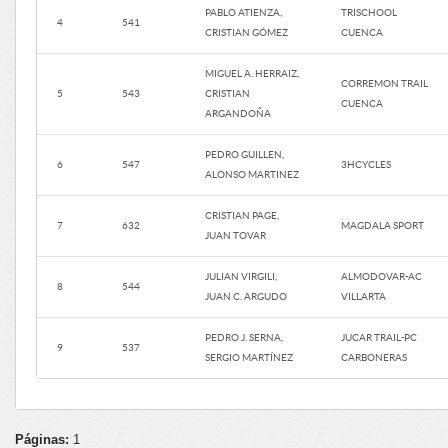
PABLO ATIENZA,
TRISCHOOL
4
541
CRISTIAN GÓMEZ
CUENCA
MIGUEL A. HERRAIZ,
CORREMON TRAIL
5
543
CRISTIAN
CUENCA
ARGANDOÑA
PEDRO GUILLEN,
6
547
3HCYCLES
ALONSO MARTINEZ
CRISTIAN PAGE,
7
632
MAGDALA SPORT
JUAN TOVAR
JULIAN VIRGILI,
ALMODOVAR-AC
8
544
JUAN C. ARGUDO
VILLARTA
PEDRO J. SERNA,
JUCAR TRAIL-PC
9
537
SERGIO MARTÍNEZ
CARBONERAS
Páginas:
1