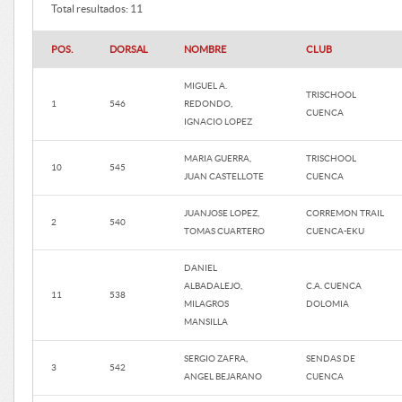
Total resultados: 11
POS.
DORSAL
NOMBRE
CLUB
MIGUEL A.
TRISCHOOL
1
546
REDONDO,
CUENCA
IGNACIO LOPEZ
MARIA GUERRA,
TRISCHOOL
10
545
JUAN CASTELLOTE
CUENCA
JUANJOSE LOPEZ,
CORREMON TRAIL
2
540
TOMAS CUARTERO
CUENCA-EKU
DANIEL
ALBADALEJO,
C.A. CUENCA
11
538
MILAGROS
DOLOMIA
MANSILLA
SERGIO ZAFRA,
SENDAS DE
3
542
ANGEL BEJARANO
CUENCA