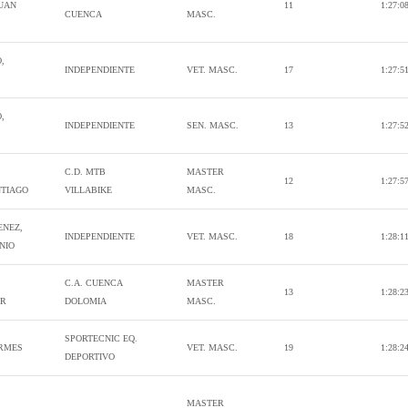
JUAN
11
1:27:0
CUENCA
MASC.
,
INDEPENDIENTE
VET. MASC.
17
1:27:5
,
INDEPENDIENTE
SEN. MASC.
13
1:27:5
C.D. MTB
MASTER
12
1:27:5
NTIAGO
VILLABIKE
MASC.
ENEZ,
INDEPENDIENTE
VET. MASC.
18
1:28:1
NIO
C.A. CUENCA
MASTER
13
1:28:2
ER
DOLOMIA
MASC.
SPORTECNIC EQ.
ERMES
VET. MASC.
19
1:28:2
DEPORTIVO
MASTER