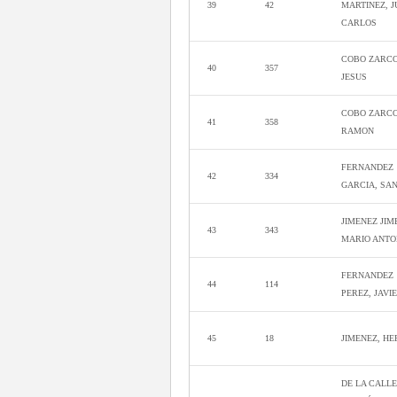
39
42
MARTINEZ, 
CARLOS
COBO ZARCO
40
357
JESUS
COBO ZARCO
41
358
RAMON
FERNANDEZ
42
334
GARCIA, SA
JIMENEZ JIM
43
343
MARIO ANTO
FERNANDEZ
44
114
PEREZ, JAVI
45
18
JIMENEZ, H
DE LA CALLE