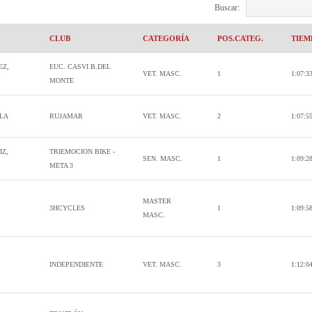
Buscar:
CLUB
CATEGORÍA
POS.CATEG.
TIEM
EZ,
EUC. CASVI B.DEL
VET. MASC.
1
1:07:3
MONTE
LLA
RUJAMAR
VET. MASC.
2
1:07:5
IZ,
TRIEMOCION BIKE -
SEN. MASC.
1
1:09:2
META 3
MASTER
3HCYCLES
1
1:09:5
MASC.
INDEPENDIENTE
VET. MASC.
3
1:12:0