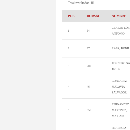
Total resultados: 81
POS.
DORSAL
NOMBRE
CEREZO LÓP
1
54
ANTONIO
2
37
RAFA, BONI
TORNERO SA
3
209
JESUS
GONZALEZ
4
46
MALAVIA,
SALVADOR
FERNANDEZ
5
356
MARTINEZ,
MARIANO
HERENCIA