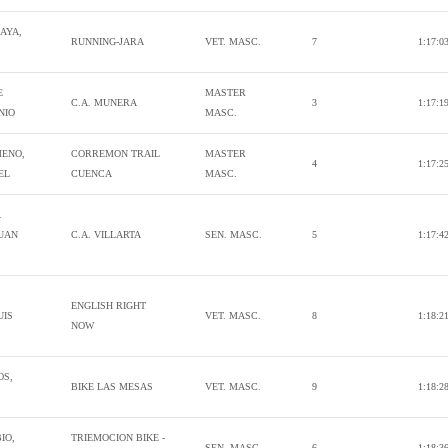
AYA,
RUNNING-JARA
VET. MASC.
7
1:17:0
E
MASTER
C.A. MUNERA
3
1:17:1
NIO
MASC.
MENO,
CORREMON TRAIL
MASTER
4
1:17:2
EL
CUENCA
MASC.
A
JUAN
C.A. VILLARTA
SEN. MASC.
5
1:17:4
ENGLISH RIGHT
UIS
VET. MASC.
8
1:18:2
NOW
OS,
BIKE LAS MESAS
VET. MASC.
9
1:18:2
IO,
TRIEMOCION BIKE -
SEN. MASC.
6
1:18:3