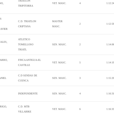
TRIATLÓN
NO,
VET. MASC.
4
1:12:2
TRIPITORRA
S
C.D. TRIATLON
MASTER
2
1:12:5
CRIPTANA
MASC.
JAVIER
ATLETICO
NALES,
TOMELLOSO
SEN. MASC.
2
1:14:0
TRIATL
JARRO,
FINCA ANTIGUA-EL
VET. MASC.
5
1:14:1
CASTILLE
C.D SENDAS DE
ANIEL
SEN. MASC.
3
1:15:2
CUENCA
INDEPENDIENTE
SEN. MASC.
4
1:16:3
RIGO,
C.D. MTB
VET. MASC.
6
1:16:3
VILLABIKE