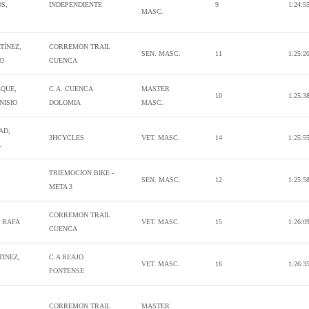
S,
INDEPENDIENTE
9
1:24:5
MASC.
TÍNEZ,
CORREMON TRAIL
SEN. MASC.
11
1:25:2
IO
CUENCA
AQUE,
C.A. CUENCA
MASTER
10
1:25:3
NISIO
DOLOMIA
MASC.
AD,
3HCYCLES
VET. MASC.
14
1:25:5
L
TRIEMOCION BIKE -
SEN. MASC.
12
1:25:5
META 3
CORREMON TRAIL
 RAFA
VET. MASC.
15
1:26:0
CUENCA
TINEZ,
C.A REAJO
VET. MASC.
16
1:26:3
FONTENSE
CORREMON TRAIL
MASTER