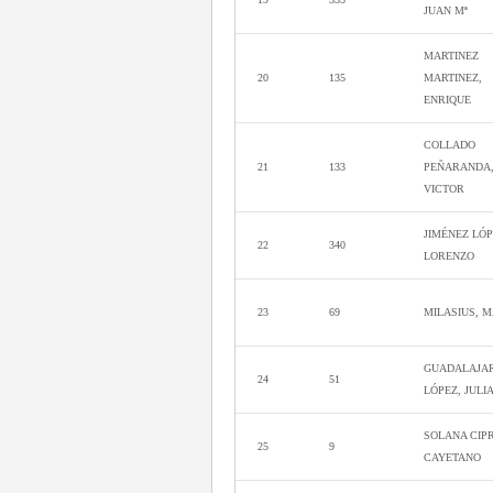
JUAN Mª
MARTINEZ
20
135
MARTINEZ,
ENRIQUE
COLLADO
21
133
PEÑARANDA
VICTOR
JIMÉNEZ LÓP
22
340
LORENZO
23
69
MILASIUS, 
GUADALAJA
24
51
LÓPEZ, JULI
SOLANA CIPR
25
9
CAYETANO