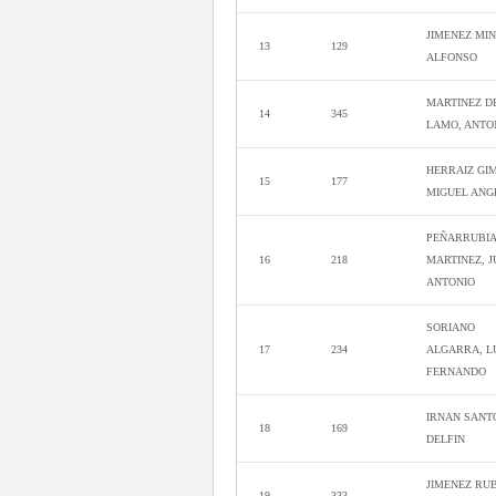
JIMENEZ MIN
13
129
ALFONSO
MARTINEZ D
14
345
LAMO, ANTO
HERRAIZ GI
15
177
MIGUEL ANG
PEÑARRUBI
16
218
MARTINEZ, 
ANTONIO
SORIANO
17
234
ALGARRA, L
FERNANDO
IRNAN SANT
18
169
DELFIN
JIMENEZ RUB
19
333