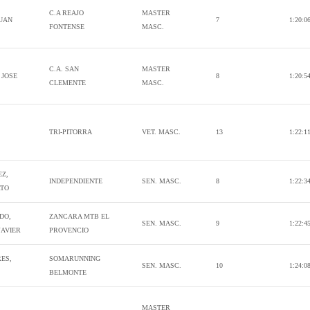
C.A REAJO
MASTER
UAN
7
1:20:0
FONTENSE
MASC.
C.A. SAN
MASTER
 JOSE
8
1:20:5
CLEMENTE
MASC.
TRI-PITORRA
VET. MASC.
13
1:22:1
EZ,
INDEPENDIENTE
SEN. MASC.
8
1:22:3
RTO
DO,
ZANCARA MTB EL
SEN. MASC.
9
1:22:4
JAVIER
PROVENCIO
ES,
SOMARUNNING
SEN. MASC.
10
1:24:0
BELMONTE
MASTER