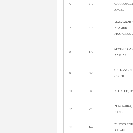
6
346
CARRAMOLI
ANGEL
MANZANARE
7
344
BEAMUD,
FRANCISCO 
SEVILLA CA
8
127
ANTONIO
ORTEGA GUI
9
353
JAVIER
10
63
ALCALDE, D
PLAZA AIRA,
11
72
DANIEL
BUSTOS ROD
12
147
RAFAEL