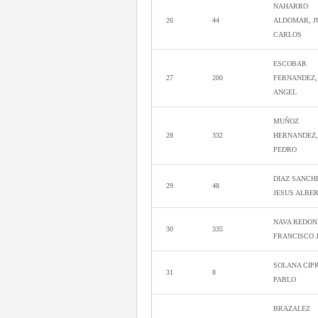
NAHARRO
26
44
ALDOMAR, J
CARLOS
ESCOBAR
27
200
FERNANDEZ,
ANGEL
MUÑOZ
28
332
HERNANDEZ,
PEDRO
DIAZ SANCH
29
48
JESUS ALBE
NAVA REDON
30
335
FRANCISCO 
SOLANA CIPR
31
8
PABLO
BRAZALEZ