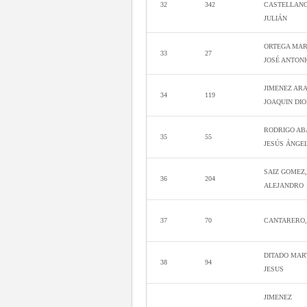
32
342
CASTELLANO
JULIÁN
ORTEGA MAR
33
27
JOSÉ ANTON
JIMENEZ AR
34
119
JOAQUIN DIO
RODRIGO AB
35
55
JESÚS ÁNGE
SAIZ GOMEZ,
36
204
ALEJANDRO
37
70
CANTARERO,
DITADO MAR
38
94
JESUS
JIMENEZ