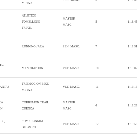
META 3
ATLETICO
MASTER
TOMELLOSO
5
1:18:4
MASC.
TRIATL
,
RUNNING-JARA
SEN. MASC.
7
1:18:5
EZ,
MANCHATHON
VET. MASC.
10
1:19:0
TRIEMOCION BIKE -
MANTAS
VET. MASC.
11
1:19:1
META 3
RA
CORREMON TRAIL
MASTER
6
1:19:2
AN
CUENCA
MASC.
ES,
SOMARUNNING
VET. MASC.
12
1:19:5
BELMONTE