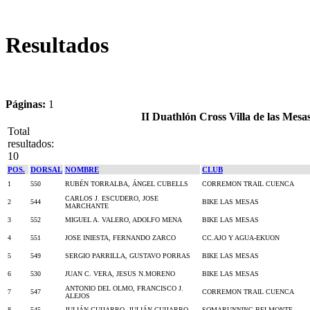
Resultados
Páginas:
1
II Duathlón Cross Villa de las Mes
Total
resultados:
10
POS.
DORSAL
NOMBRE
CLUB
1
550
RUBÉN TORRALBA, ÁNGEL CUBELLS
CORREMON TRAIL CUENCA
CARLOS J. ESCUDERO, JOSE
2
544
BIKE LAS MESAS
MARCHANTE
3
552
MIGUEL A. VALERO, ADOLFO MENA
BIKE LAS MESAS
4
551
JOSE INIESTA, FERNANDO ZARCO
CC.AJO Y AGUA-EKUON
5
549
SERGIO PARRILLA, GUSTAVO PORRAS
BIKE LAS MESAS
6
530
JUAN C. VERA, JESUS N.MORENO
BIKE LAS MESAS
ANTONIO DEL OLMO, FRANCISCO J.
7
547
CORREMON TRAIL CUENCA
ALEJOS
8
545
JULIÁN GUIJARRO, JULIÁN GUIJARRO
SOMARUNNING BELMONTE