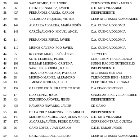
36
204
SAIZ GOMEZ, ALEJANDRO
TRIEMOCION BIKE - META 3
37
569
ORTIZ FERNÁNDEZ, JAVIER
C.D. MTB VILLABIKE
38
427
FERNÁNDEZ GARCÍA, CARLOS
INDEPENDIENTE
39
406
VILLAREJO VAQUERO, VICTOR
CLUB ATLETISMO ALMORADIEL
40
144
ALGARRA ALGARRA, MARÍA JESÚS
C.A. CUENCA DOLOMIA
41
146
GARCÍA ALONSO, MIGUEL ANGEL
C.A. CUENCA DOLOMIA
42
114
FERNANDEZ PEREZ, JAVIER
C.A. CUENCA DOLOMIA
43
110
MUÑOZ CAVERO, FCO JAVIER
C.A. CUENCA DOLOMIA
44
55
RODRIGO ABAD, JESÚS ÁNGEL
3HCYCLES
45
24
SOTO LLORENS, PEDRO
CORREMON TRAIL CUENCA
46
199
BELMAR MORENO, CRISTINA
SUNNE RACING-NUTRIOBELIX
47
435
SANCHEZ RODRIGO, RAUL
INDEPENDIENTE
48
439
TINAJERO MARTINEZ, PATRICIO
ATLETISMO MOTEÑO
49
28
MORENO MAINEZ, ALEJANDRO
TRIEMOCION BIKE - META 3
50
438
JIMÉNEZ UTRILLA, ALICIA
CLUB TRIATÓN CRIPTANA
51
134
GARRIDO CRUZ, FRANCISCO JOSE
C.A REAJO FONTENSE
52
17
DIAZ LOPEZ, JESUS
SINGULAR BIKE VILLARROBLE
53
424
IZQUIERDO AÑOVER, JESÚS
INDEPENDIENTE
54
433
NAVARRO NAVARRO, JAVIER
CD GAMO
55
40
DE LA CRUZ MARTINEZ, LUIS MIGUEL
INDEPENDIENTE
56
149
MADERO SANCHEZ-CAJA, ALMA MARIA
C.D. MTB VILLABIKE
57
170
ALCARRIA AUÑON, PEDRO DANIEL
CORREMON TRAIL CUENCA
58
26
CANO LÓPEZ, JUAN CARLOS
C.D.E. ERRABUNDOS
59
436
ORTIZ ARELLANO, ALBERTO
CLUB ATLETISMO ALMORADIEL