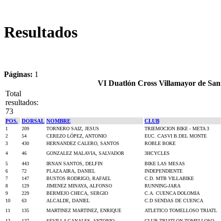
Resultados
Páginas:
1
VI Duatlón Cross Villamayor de San
Total
resultados:
73
POS.
DORSAL
NOMBRE
CLUB
1
209
TORNERO SAIZ, JESUS
TRIEMOCION BIKE - META 3
2
54
CEREZO LÓPEZ, ANTONIO
EUC. CASVI B.DEL MONTE
3
430
HERNANDEZ CALERO, SANTOS
ROBLE BOKE
4
46
GONZALEZ MALAVIA, SALVADOR
3HCYCLES
5
443
IRNAN SANTOS, DELFIN
BIKE LAS MESAS
6
72
PLAZA AIRA, DANIEL
INDEPENDIENTE
7
147
BUSTOS RODRIGO, RAFAEL
C.D. MTB VILLABIKE
8
129
JIMENEZ MINAYA, ALFONSO
RUNNING-JARA
9
229
BERMEJO CHECA, SERGIO
C.A. CUENCA DOLOMIA
10
63
ALCALDE, DANIEL
C.D SENDAS DE CUENCA
11
135
MARTINEZ MARTINEZ, ENRIQUE
ATLETICO TOMELLOSO TRIATL
12
127
SEVILLA CANALES, ANTONIO
CLUB TRIATLON TOMELLOSO