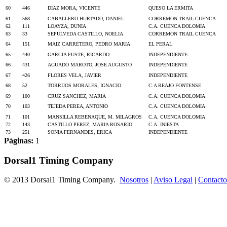
60
446
DIAZ MORA, VICENTE
QUESO LA ERMITA
61
568
CABALLERO HURTADO, DANIEL
CORREMON TRAIL CUENCA
62
111
LOAYZA, DUNIA
C.A. CUENCA DOLOMIA
63
33
SEPULVEDA CASTILLO, NOELIA
CORREMON TRAIL CUENCA
64
151
MAIZ CARRETERO, PEDRO MARIA
EL PERAL
65
440
GARCIA FUSTE, RICARDO
INDEPENDIENTE
66
431
AGUADO MAROTO, JOSE AUGUSTO
INDEPENDIENTE
67
426
FLORES VELA, JAVIER
INDEPENDIENTE
68
52
TORRIJOS MORALES, IGNACIO
C.A REAJO FONTENSE
69
100
CRUZ SANCHEZ, MARIA
C.A. CUENCA DOLOMIA
70
103
TEJEDA PEREA, ANTONIO
C.A. CUENCA DOLOMIA
71
101
MANSILLA REBENAQUE, M. MILAGROS
C.A. CUENCA DOLOMIA
72
143
CASTILLO PEREZ, MARIA ROSARIO
C.A. INIESTA
73
251
SONIA FERNANDES, ERICA
INDEPENDIENTE
Páginas:
1
Dorsal1 Timing Company
© 2013 Dorsal1 Timing Company.
Nosotros
|
Aviso Legal
|
Contacto