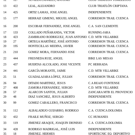
13
422
LEAL, ALEJANDRO
CLUB TRIATLÓN CRIPTANA
14
425
ORTIZ LAMAS, JOSE ANGEL
INDEPENDIENTE
15
177
HERRAIZ GIMENO, MIGUEL ANGEL
CORREMON TRAIL CUENCA
16
200
ESCOBAR FERNANDEZ, JOSE ANGEL
C.A. SAN CLEMENTE
17
133
COLLADO PEÑARANDA, VICTOR
RUNNING-JARA
18
423
ZAMBRANO RODRIGUEZ, JUAN ANTONIO
C.D. MTB VILLABIKE
19
27
ORTEGA MARTÍNEZ, JOSÉ ANTONIO
CORREMON TRAIL CUENCA
20
195
HONTECILLAS MEDINA, JAVIER
CORREMON TRAIL CUENCA
21
210
GOMEZ MORA, FERNANDO JOSE
CORREMON TRAIL CUENCA
22
444
FRESNEDA RUIZ, ANGEL
BIKE LAS MESAS
23
437
HUERTAS ALCOLADO, JOSE VICENTE
PC HERRADA
24
441
GARCÍA MORANTE, JAIME
C.D. MTB VILLABIKE
25
51
GUADALAJARA LÓPEZ, JULIAN
CORREMON TRAIL CUENCA
26
94
DITADO MARTINEZ, JESUS
C.A REAJO FONTENSE
27
408
ZAMORA FERNANDEZ, SERGIO
C.D. MTB VILLABIKE
28
57
ALARCON SANTOS, JULIAN
ZANCARA MTB EL PROVENCIO
29
48
DIAZ SANCHEZ, JESUS ALBERTO
INDEPENDIENTE
30
99
GOMEZ CABALLERO, FRANCISCO
CORREMON TRAIL CUENCA
31
112
ALBALADEJO GUIJARRO, RODRIGO
C.A. CUENCA DOLOMIA
32
432
FRAILE MUÑOZ, SERGIO
CC HUMANES
33
119
JIMENEZ ARAQUE, JOAQUIN DIONISIO
C.A. CUENCA DOLOMIA
34
428
RODRIGO MADRIGAL, JOSÉ LUIS
INDEPENDIENTE
35
18
JIMENEZ, HERMES
SPORTECNIC EQ. DEPORTIVO