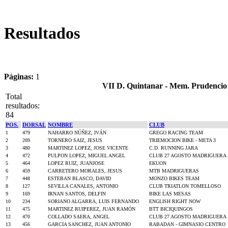
Resultados
Páginas:
1
VII D. Quintanar - Mem. Prudencio 
Total
resultados:
84
POS.
DORSAL
NOMBRE
CLUB
1
479
NAHARRO NÚÑEZ, IVÁN
GREGO RACING TEAM
2
209
TORNERO SAIZ, JESUS
TRIEMOCION BIKE - META 3
3
480
MARTINEZ LOPEZ, JOSE VICENTE
C.D. RUNNING JARA
4
472
PULPON LOPEZ, MIGUEL ANGEL
CLUB 27 AGOSTO MADRIGUERA
5
464
LOPEZ RUIZ, JUANJOSE
EKUON
6
459
CARRETERO MORALES, JESUS
MTB MADRIGUERAS
7
448
ESTEBAN BLASCO, DAVID
MONZO BIKES TEAM
8
127
SEVILLA CANALES, ANTONIO
CLUB TRIATLON TOMELLOSO
9
169
IRNAN SANTOS, DELFIN
BIKE LAS MESAS
10
234
SORIANO ALGARRA, LUIS FERNANDO
ENGLISH RIGHT NOW
11
475
MARTINEZ RUIPEREZ, JUAN RAMÓN
BTT BICIQUINGOS
12
470
COLLADO SAERA, ANGEL
CLUB 27 AGOSTO MADRIGUERA
13
456
GARCIA SANCHEZ, JUAN ANTONIO
RABADAN - GIMNASIO CENTRO