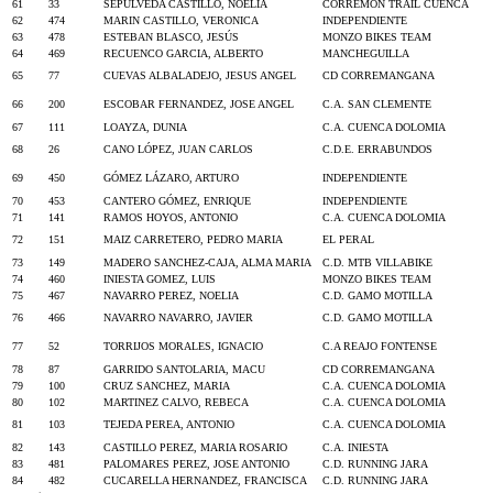
61
33
SEPULVEDA CASTILLO, NOELIA
CORREMON TRAIL CUENCA
62
474
MARIN CASTILLO, VERONICA
INDEPENDIENTE
63
478
ESTEBAN BLASCO, JESÚS
MONZO BIKES TEAM
64
469
RECUENCO GARCIA, ALBERTO
MANCHEGUILLA
65
77
CUEVAS ALBALADEJO, JESUS ANGEL
CD CORREMANGANA
66
200
ESCOBAR FERNANDEZ, JOSE ANGEL
C.A. SAN CLEMENTE
67
111
LOAYZA, DUNIA
C.A. CUENCA DOLOMIA
68
26
CANO LÓPEZ, JUAN CARLOS
C.D.E. ERRABUNDOS
69
450
GÓMEZ LÁZARO, ARTURO
INDEPENDIENTE
70
453
CANTERO GÓMEZ, ENRIQUE
INDEPENDIENTE
71
141
RAMOS HOYOS, ANTONIO
C.A. CUENCA DOLOMIA
72
151
MAIZ CARRETERO, PEDRO MARIA
EL PERAL
73
149
MADERO SANCHEZ-CAJA, ALMA MARIA
C.D. MTB VILLABIKE
74
460
INIESTA GOMEZ, LUIS
MONZO BIKES TEAM
75
467
NAVARRO PEREZ, NOELIA
C.D. GAMO MOTILLA
76
466
NAVARRO NAVARRO, JAVIER
C.D. GAMO MOTILLA
77
52
TORRIJOS MORALES, IGNACIO
C.A REAJO FONTENSE
78
87
GARRIDO SANTOLARIA, MACU
CD CORREMANGANA
79
100
CRUZ SANCHEZ, MARIA
C.A. CUENCA DOLOMIA
80
102
MARTINEZ CALVO, REBECA
C.A. CUENCA DOLOMIA
81
103
TEJEDA PEREA, ANTONIO
C.A. CUENCA DOLOMIA
82
143
CASTILLO PEREZ, MARIA ROSARIO
C.A. INIESTA
83
481
PALOMARES PEREZ, JOSE ANTONIO
C.D. RUNNING JARA
84
482
CUCARELLA HERNANDEZ, FRANCISCA
C.D. RUNNING JARA