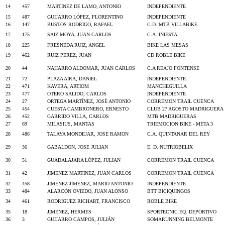
14
457
MARTINEZ DE LAMO, ANTONIO
INDEPENDIENTE
15
487
GUIJARRO LÓPEZ, FLORENTINO
INDEPENDIENTE
16
147
BUSTOS RODRIGO, RAFAEL
C.D. MTB VILLABIKE
17
175
SAIZ MOYA, JUAN CARLOS
C.A. INIESTA
18
225
FRESNEDA RUIZ, ANGEL
BIKE LAS MESAS
19
462
RUIZ PEREZ, JUAN
CD ROBLE BIKE
20
44
NAHARRO ALDOMAR, JUAN CARLOS
C.A REAJO FONTENSE
21
72
PLAZA AIRA, DANIEL
INDEPENDIENTE
22
471
KAVERA, ARTIOM
MANCHEGUILLA
23
477
OTERO SALIDO, CARLOS
INDEPENDIENTE
24
27
ORTEGA MARTÍNEZ, JOSÉ ANTONIO
CORREMON TRAIL CUENCA
25
454
CUESTA CAMBRONERO, ERNESTO
CLUB 27 AGOSTO MADRIGUERA
26
452
GARRIDO VILLA, CARLOS
MTB MADRIGUERAS
27
69
MILASIUS, MANTAS
TRIEMOCION BIKE - META 3
28
486
TALAYA MONDEJAR, JOSE RAMON
C.A. QUINTANAR DEL REY
29
36
GABALDON, JOSE JULIAN
E. D. NUTRIOBELIX
30
51
GUADALAJARA LÓPEZ, JULIAN
CORREMON TRAIL CUENCA
31
42
JIMENEZ MARTINEZ, JUAN CARLOS
CORREMON TRAIL CUENCA
32
458
JIMENEZ JIMENEZ, MARIO ANTONIO
INDEPENDIENTE
33
484
ALARCÓN OVIEDO, JUAN ALONSO
BTT BICIQUINGOS
34
461
RODRIGUEZ RICHART, FRANCISCO
ROBLE BIKE
35
18
JIMENEZ, HERMES
SPORTECNIC EQ. DEPORTIVO
36
3
GUIJARRO CAMPOS, JULIÁN
SOMARUNNING BELMONTE