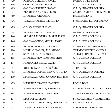
37
429
PEINADO CERVERA, ÁNGEL
MONZO BIKES TEAM
38
106
CEPEDA CEPEDA, JESÚS
C.A. CUENCA DOLOMIA
39
465
GARCIA MARTINEZ, RAFAEL
C.A. QUINTANAR DEL REY
40
57
ALARCON SANTOS, JULIAN
ZANCARA MTB EL PROVENCIO
41
489
MARTINEZ, GREGORIO
INDEPENDIENTE
42
476
TEBAR MARTÍNEZ, HERMINIO
SPORTECNIC EQ. DEPORTIVO
43
485
C.B, CARPIFORJA HNOS
C.A. QUINTANAR DEL REY
44
434
ESTEBAN BLASCO, PABLO
MONZO BIKES TEAM
45
144
ALGARRA ALGARRA, MARÍA JESÚS
C.A. CUENCA DOLOMIA
46
146
GARCÍA ALONSO, MIGUEL ANGEL
C.A. CUENCA DOLOMIA
47
199
BELMAR MORENO, CRISTINA
SUNNE RACING-NUTRIOBELIX
48
204
MORENO MAINEZ, ALEJANDRO
TRIEMOCION BIKE - META 3
49
28
SAIZ GOMEZ, ALEJANDRO
TRIEMOCION BIKE - META 3
50
105
MARTINEZ MONTERO, ROBERTO
C.A. CUENCA DOLOMIA
51
114
FERNANDEZ PEREZ, JAVIER
C.A. CUENCA DOLOMIA
52
55
RODRIGO ABAD, JESÚS ÁNGEL
3HCYCLES
53
463
MARTINEZ GOMEZ, PEDRO ANTONIO
C.A. QUINTANAR DEL REY
54
119
JIMENEZ ARAQUE, JOAQUIN DIONISIO
C.A. CUENCA DOLOMIA
55
473
MARTINEZ GRANDE, BALBINO
ROBLE BIKE
56
451
FUENTES CEBRIAN, RAIMUNDO
CLUB 27 AGOSTO MADRIGUERA
57
194
PAÑOS MARTINEZ, JOSE LUIS
ZANCARA MTB EL PROVENCIO
58
17
DIAZ LOPEZ, JESUS
SINGULAR BIKE VILLARROBLE
59
40
DE LA CRUZ MARTINEZ, LUIS MIGUEL
INDEPENDIENTE
60
2
LÁZARO ROLDAN, JUAN SIMON
CORREMON TRAIL CUENCA