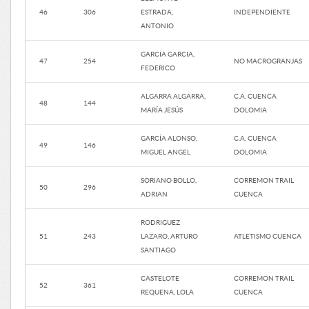
46
306
ESTRADA,
INDEPENDIENTE
ANTONIO
GARCIA GARCIA,
47
254
NO MACROGRANJAS
FEDERICO
ALGARRA ALGARRA,
C.A. CUENCA
48
144
MARÍA JESÚS
DOLOMIA
GARCÍA ALONSO,
C.A. CUENCA
49
146
MIGUEL ANGEL
DOLOMIA
SORIANO BOLLO,
CORREMON TRAIL
50
296
ADRIAN
CUENCA
RODRIGUEZ
51
243
LAZARO, ARTURO
ATLETISMO CUENCA
SANTIAGO
CASTELOTE
CORREMON TRAIL
52
361
REQUENA, LOLA
CUENCA