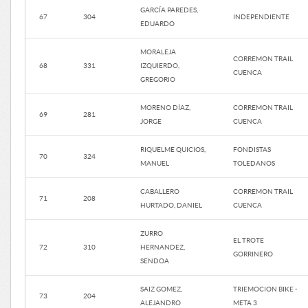
GARCÍA PAREDES,
67
304
INDEPENDIENTE
EDUARDO
MORALEJA
CORREMON TRAIL
68
331
IZQUIERDO,
CUENCA
GREGORIO
MORENO DÍAZ,
CORREMON TRAIL
69
281
JORGE
CUENCA
RIQUELME QUICIOS,
FONDISTAS
70
324
MANUEL
TOLEDANOS
CABALLERO
CORREMON TRAIL
71
208
HURTADO, DANIEL
CUENCA
ZURRO
EL TROTE
72
310
HERNANDEZ,
GORRINERO
SENDOA
SAIZ GOMEZ,
TRIEMOCION BIKE -
73
204
ALEJANDRO
META 3