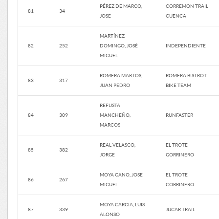
PÉREZ DE MARCO,
CORREMON TRAIL
81
34
JOSE
CUENCA
MARTÍNEZ
82
252
DOMINGO, JOSÉ
INDEPENDIENTE
MIGUEL
ROMERA MARTOS,
ROMERA BISTROT
83
317
JUAN PEDRO
BIKE TEAM
REFUSTA
84
309
MANCHEÑO,
RUNFASTER
MARCOS
REAL VELASCO,
EL TROTE
85
382
JORGE
GORRINERO
MOYA CANO, JOSE
EL TROTE
86
267
MIGUEL
GORRINERO
MOYA GARCIA, LUIS
87
339
JUCAR TRAIL
ALONSO