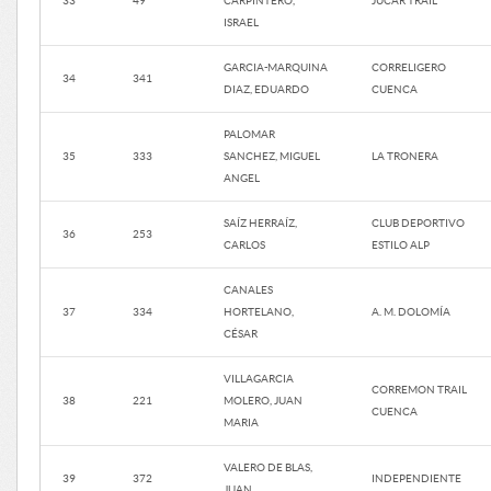
33
49
CARPINTERO,
JUCAR TRAIL
ISRAEL
GARCIA-MARQUINA
CORRELIGERO
34
341
DIAZ, EDUARDO
CUENCA
PALOMAR
35
333
SANCHEZ, MIGUEL
LA TRONERA
ANGEL
SAÍZ HERRAÍZ,
CLUB DEPORTIVO
36
253
CARLOS
ESTILO ALP
CANALES
37
334
HORTELANO,
A. M. DOLOMÍA
CÉSAR
VILLAGARCIA
CORREMON TRAIL
38
221
MOLERO, JUAN
CUENCA
MARIA
VALERO DE BLAS,
39
372
INDEPENDIENTE
JUAN