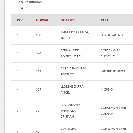
Total resultados:
174
POS.
DORSAL
NOMBRE
CLUB
TRIGUERO ATIENZA,
1
330
SUNNE RACING
JAVIER
FERNÁNDEZ
CORREMON /
2
348
RIVERO, ISRAEL
3HCYCLES
GARCÍA BAQUERO,
3
352
INDEPENDIENTE
RODRIGO
LLORENS ZAFRA,
4
329
MIZUNO
ANGEL
ARGANDOÑA
CORREMON TRAIL
5
50
TARAVILLA,
CUENCA
CRISTIAN
CUARTERO
CORREMON TRAIL
6
93