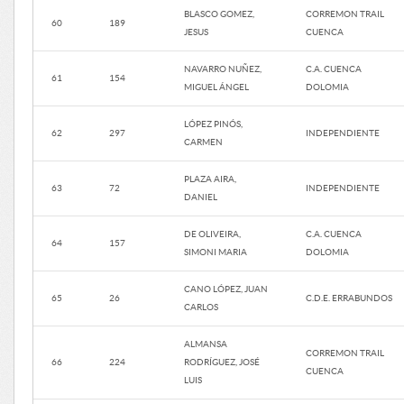
BLASCO GOMEZ,
CORREMON TRAIL
60
189
JESUS
CUENCA
NAVARRO NUÑEZ,
C.A. CUENCA
61
154
MIGUEL ÁNGEL
DOLOMIA
LÓPEZ PINÓS,
62
297
INDEPENDIENTE
CARMEN
PLAZA AIRA,
63
72
INDEPENDIENTE
DANIEL
DE OLIVEIRA,
C.A. CUENCA
64
157
SIMONI MARIA
DOLOMIA
CANO LÓPEZ, JUAN
65
26
C.D.E. ERRABUNDOS
CARLOS
ALMANSA
CORREMON TRAIL
66
224
RODRÍGUEZ, JOSÉ
CUENCA
LUIS