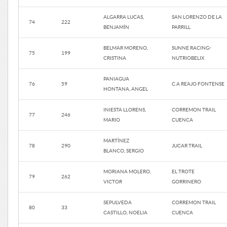
ALGARRA LUCAS,
SAN LORENZO DE LA
74
222
BENJAMÍN
PARRILL
BELMAR MORENO,
SUNNE RACING-
75
199
CRISTINA
NUTRIOBELIX
PANIAGUA
76
59
C.A REAJO FONTENSE
HONTANA, ANGEL
INIESTA LLORENS,
CORREMON TRAIL
77
246
MARIO
CUENCA
MARTÍNEZ
78
290
JUCAR TRAIL
BLANCO, SERGIO
MORIANA MOLERO,
EL TROTE
79
262
VICTOR
GORRINERO
SEPULVEDA
CORREMON TRAIL
80
33
CASTILLO, NOELIA
CUENCA