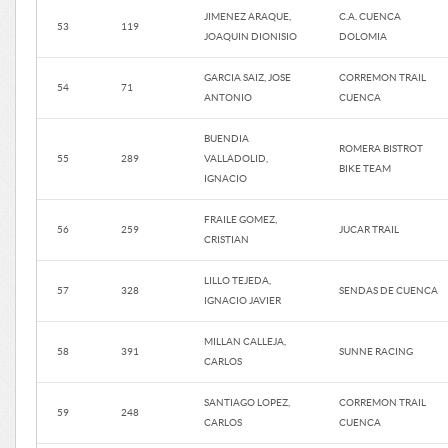
JIMENEZ ARAQUE,
C.A. CUENCA
53
119
JOAQUIN DIONISIO
DOLOMIA
GARCIA SAIZ, JOSE
CORREMON TRAIL
54
71
ANTONIO
CUENCA
BUENDIA
ROMERA BISTROT
55
289
VALLADOLID,
BIKE TEAM
IGNACIO
FRAILE GOMEZ,
56
259
JUCAR TRAIL
CRISTIAN
LILLO TEJEDA,
57
328
SENDAS DE CUENCA
IGNACIO JAVIER
MILLAN CALLEJA,
58
391
SUNNE RACING
CARLOS
SANTIAGO LOPEZ,
CORREMON TRAIL
59
248
CARLOS
CUENCA