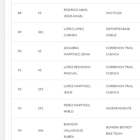
RODRIGO ABAD,
88
55
3HCYCLES
JESÚS ÁNGEL
LÓPEZ LOPEZ,
DEPORTES BASE
89
381
CARMEN
JOSELE
SANABRIA
CORREMON TRAIL
90
35
MARTÍNEZ, GEMA
CUENCA
LOPEZ REDONDO,
CORREMON TRAIL
91
43
PASCUAL
CUENCA
LOPEZ MARTINEZ,
CORREMON TRAIL
92
255
JESUS
CUENCA
PÉREZ MARTÍNEZ,
93
291
INDEPENDIENTE
PABLO
BUENDÍA
ROMERA BISTROT
94
346
VALLADOLID,
BIKE TEAM
RUBÉN