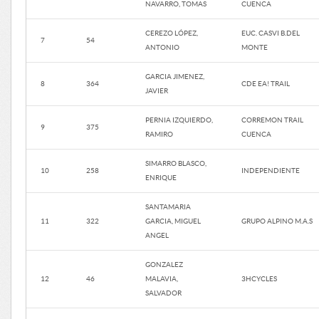
NAVARRO, TOMAS
CUENCA
CEREZO LÓPEZ,
EUC. CASVI B.DEL
7
54
ANTONIO
MONTE
GARCIA JIMENEZ,
8
364
CDE EA! TRAIL
JAVIER
PERNIA IZQUIERDO,
CORREMON TRAIL
9
375
RAMIRO
CUENCA
SIMARRO BLASCO,
10
258
INDEPENDIENTE
ENRIQUE
SANTAMARIA
11
322
GARCIA, MIGUEL
GRUPO ALPINO M.A.S
ANGEL
GONZALEZ
12
46
MALAVIA,
3HCYCLES
SALVADOR