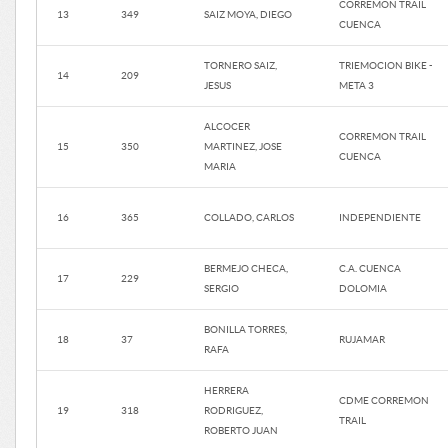
CORREMON TRAIL
13
349
SAIZ MOYA, DIEGO
CUENCA
TORNERO SAIZ,
TRIEMOCION BIKE -
14
209
JESUS
META 3
ALCOCER
CORREMON TRAIL
15
350
MARTINEZ, JOSE
CUENCA
MARIA
16
365
COLLADO, CARLOS
INDEPENDIENTE
BERMEJO CHECA,
C.A. CUENCA
17
229
SERGIO
DOLOMIA
BONILLA TORRES,
18
37
RUJAMAR
RAFA
HERRERA
CDME CORREMON
19
318
RODRIGUEZ,
TRAIL
ROBERTO JUAN