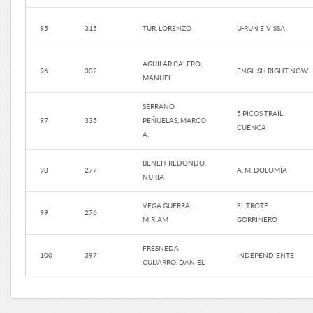
95
315
TUR, LORENZO
U-RUN EIVISSA
AGUILAR CALERO,
96
302
ENGLISH RIGHT NOW
MANUEL
SERRANO
5 PICOS TRAIL
97
335
PEÑUELAS, MARCO
CUENCA
A.
BENEIT REDONDO,
98
277
A. M. DOLOMÍA
NURIA
VEGA GUERRA,
EL TROTE
99
276
MIRIAM
GORRINERO
FRESNEDA
100
397
INDEPENDIENTE
GUIJARRO, DANIEL