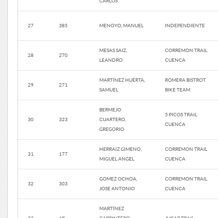
CARLOS
27
385
MENOYO, MANUEL
INDEPENDIENTE
MESAS SAIZ,
CORREMON TRAIL
28
270
LEANDRO
CUENCA
MARTÍNEZ HUERTA,
ROMERA BISTROT
29
271
SAMUEL
BIKE TEAM
BERMEJO
5 PICOS TRAIL
30
323
CUARTERO,
CUENCA
GREGORIO
HERRAIZ GIMENO,
CORREMON TRAIL
31
177
MIGUEL ANGEL
CUENCA
GOMEZ OCHOA,
CORREMON TRAIL
32
303
JOSE ANTONIO
CUENCA
MARTÍNEZ