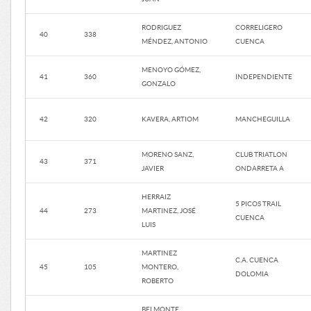
RODRIGUEZ
CORRELIGERO
40
338
MÉNDEZ, ANTONIO
CUENCA
MENOYO GÓMEZ,
41
360
INDEPENDIENTE
GONZALO
42
320
KAVERA, ARTIOM
MANCHEGUILLA
MORENO SANZ,
CLUB TRIATLON
43
371
JAVIER
ONDARRETA A
HERRAIZ
5 PICOS TRAIL
44
273
MARTINEZ, JOSÉ
CUENCA
LUIS
MARTINEZ
C.A. CUENCA
45
105
MONTERO,
DOLOMIA
ROBERTO
BELMONTE