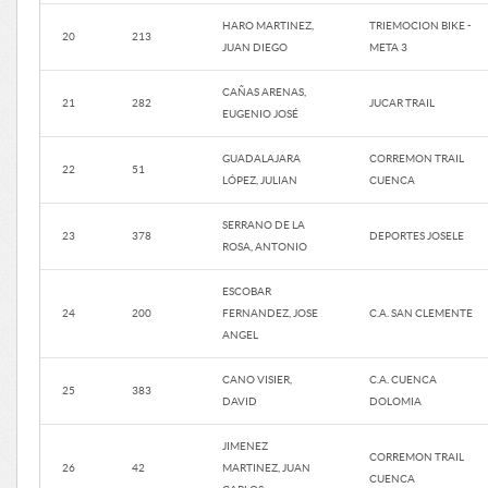
HARO MARTINEZ,
TRIEMOCION BIKE -
20
213
JUAN DIEGO
META 3
CAÑAS ARENAS,
21
282
JUCAR TRAIL
EUGENIO JOSÉ
GUADALAJARA
CORREMON TRAIL
22
51
LÓPEZ, JULIAN
CUENCA
SERRANO DE LA
23
378
DEPORTES JOSELE
ROSA, ANTONIO
ESCOBAR
24
200
FERNANDEZ, JOSE
C.A. SAN CLEMENTE
ANGEL
CANO VISIER,
C.A. CUENCA
25
383
DAVID
DOLOMIA
JIMENEZ
CORREMON TRAIL
26
42
MARTINEZ, JUAN
CUENCA