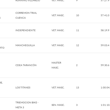
RUNNING VILLAREJO
VET. MASC.
9
57:27.9
CORREMON TRAIL
VET. MASC.
10
57:41.0
S
CUENCA
INDEPENDIENTE
VET. MASC.
11
58:19.9
MANCHEGUILLA
VET. MASC.
12
59:03.4
ERTO
MASTER
CDEA TARANCÓN
2
59:30.6
MASC.
E,
LOS TITANES
VET. MASC.
13
1:00:04
TRIEMOCION BIKE -
SEN. MASC.
3
1:01:10
META 3