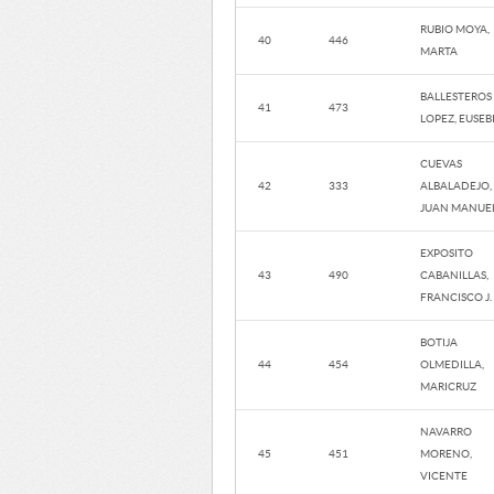
RUBIO MOYA,
40
446
MARTA
BALLESTEROS
41
473
LOPEZ, EUSEB
CUEVAS
42
333
ALBALADEJO,
JUAN MANUE
EXPOSITO
43
490
CABANILLAS,
FRANCISCO J.
BOTIJA
44
454
OLMEDILLA,
MARICRUZ
NAVARRO
45
451
MORENO,
VICENTE