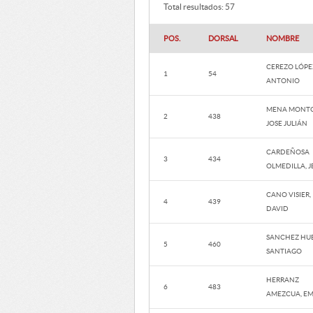
Total resultados: 57
POS.
DORSAL
NOMBRE
CEREZO LÓPE
1
54
ANTONIO
MENA MONTO
2
438
JOSE JULIÁN
CARDEÑOSA
3
434
OLMEDILLA, J
CANO VISIER,
4
439
DAVID
SANCHEZ HUE
5
460
SANTIAGO
HERRANZ
6
483
AMEZCUA, EM