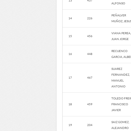
13
437
ALFONSO
PEÑALVER
14
226
MUÑOZ, JESU
VIANA PEREA,
15
456
JUAN JORGE
RECUENCO
16
448
GARCIA, ALB
SUAREZ
FERNANDEZ,
17
467
MANUEL
ANTONIO
TOLEDO FREIR
18
459
FRANCISCO
JAVIER
SAIZ GOMEZ,
19
204
ALEJANDRO