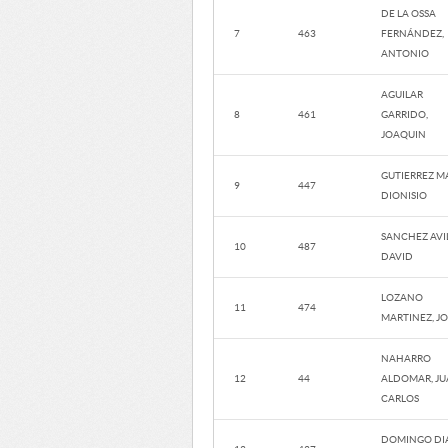
DE LA OSSA
7
463
FERNÁNDEZ,
ANTONIO
AGUILAR
8
461
GARRIDO,
JOAQUIN
GUTIERREZ MA
9
447
DIONISIO
SANCHEZ AVI
10
487
DAVID
LOZANO
11
474
MARTINEZ, J
NAHARRO
12
44
ALDOMAR, J
CARLOS
DOMINGO DIA