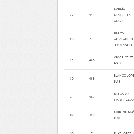
GARCÍA
27
441
OLMEDILLA,
ANGEL
CUEVAS
28
77
ALBALADEJO,
JESUS ANGEL
CIOCA, CRIST
29
480
IVAN
BLANCO LOPE
30
489
LUIS
DELGADO
31
462
MARTÍNEZ, JU
MORENO MUÑ
32
450
LUIS
33
17
DIAZ LOPEZ, 