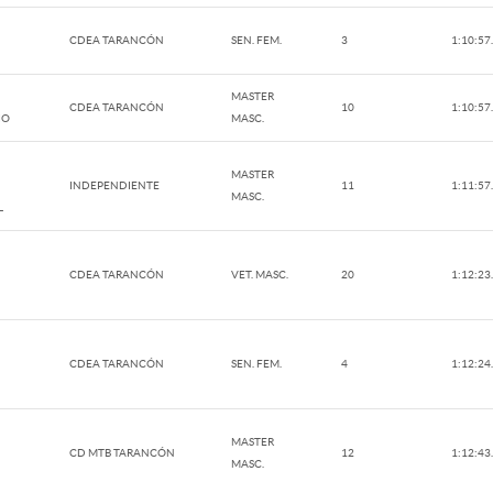
CDEA TARANCÓN
SEN. FEM.
3
1:10:57
MASTER
CDEA TARANCÓN
10
1:10:57
IO
MASC.
MASTER
INDEPENDIENTE
11
1:11:57
MASC.
L
CDEA TARANCÓN
VET. MASC.
20
1:12:23
CDEA TARANCÓN
SEN. FEM.
4
1:12:24
MASTER
CD MTB TARANCÓN
12
1:12:43
MASC.