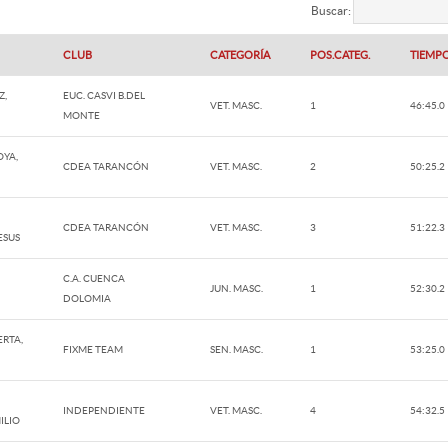
Buscar:
CLUB
CATEGORÍA
POS.CATEG.
TIEMP
Z,
EUC. CASVI B.DEL
VET. MASC.
1
46:45.0
MONTE
YA,
CDEA TARANCÓN
VET. MASC.
2
50:25.2
CDEA TARANCÓN
VET. MASC.
3
51:22.3
ESUS
C.A. CUENCA
JUN. MASC.
1
52:30.2
DOLOMIA
RTA,
FIXME TEAM
SEN. MASC.
1
53:25.0
INDEPENDIENTE
VET. MASC.
4
54:32.5
ILIO