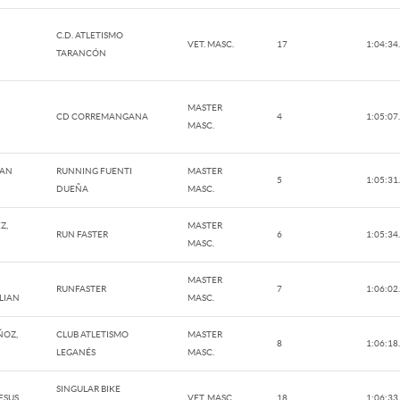
C.D. ATLETISMO
VET. MASC.
17
1:04:34
TARANCÓN
MASTER
CD CORREMANGANA
4
1:05:07
MASC.
IAN
RUNNING FUENTI
MASTER
5
1:05:31
DUEÑA
MASC.
Z,
MASTER
RUN FASTER
6
1:05:34
MASC.
MASTER
RUNFASTER
7
1:06:02
LIAN
MASC.
OZ,
CLUB ATLETISMO
MASTER
8
1:06:18
LEGANÉS
MASC.
SINGULAR BIKE
JESUS
VET. MASC.
18
1:06:33