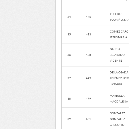
TOLEDO
34
475
TOURIÑO, SA
GÓMEZ GARCI
35
433
JESUS MARIA
GARCIA
36
488
BEJARANO,
VICENTE
DE LA OSADA
37
449
JIMÉNEZ, JOS
IGNACIO
MARINELA,
38
479
MAGDALENA
GONZALEZ
39
481
GONZALEZ,
GREGORIO