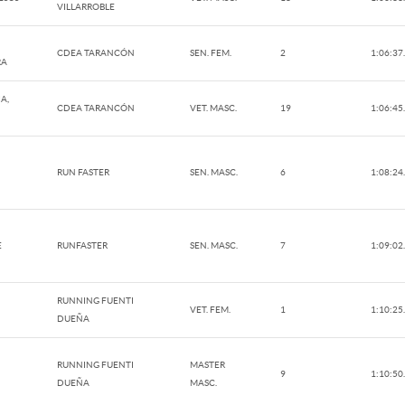
VILLARROBLE
CDEA TARANCÓN
SEN. FEM.
2
1:06:37
RA
A,
CDEA TARANCÓN
VET. MASC.
19
1:06:45
RUN FASTER
SEN. MASC.
6
1:08:24
E
RUNFASTER
SEN. MASC.
7
1:09:02
RUNNING FUENTI
VET. FEM.
1
1:10:25
DUEÑA
RUNNING FUENTI
MASTER
9
1:10:50
DUEÑA
MASC.