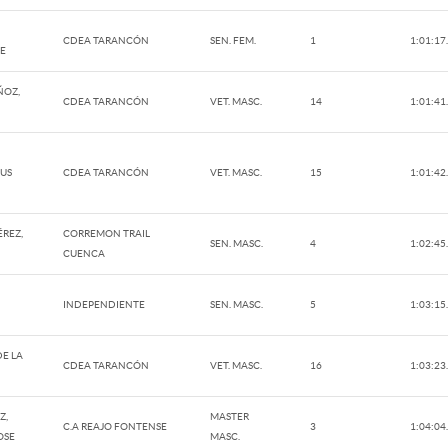
CDEA TARANCÓN
SEN. FEM.
1
1:01:17
NE
OZ,
CDEA TARANCÓN
VET. MASC.
14
1:01:41
SUS
CDEA TARANCÓN
VET. MASC.
15
1:01:42
ÉREZ,
CORREMON TRAIL
SEN. MASC.
4
1:02:45
CUENCA
INDEPENDIENTE
SEN. MASC.
5
1:03:15
E LA
CDEA TARANCÓN
VET. MASC.
16
1:03:23
Z,
MASTER
C.A REAJO FONTENSE
3
1:04:04
OSE
MASC.