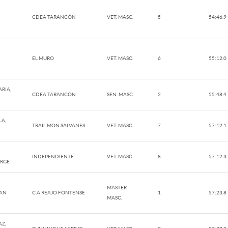
CDEA TARANCÓN
VET. MASC.
5
54:46.9
EL MURO
VET. MASC.
6
55:12.0
RIA,
CDEA TARANCÓN
SEN. MASC.
2
55:48.4
LA,
TRAIL MON SALVANES
VET. MASC.
7
57:12.1
INDEPENDIENTE
VET. MASC.
8
57:12.3
ORGE
MASTER
UAN
C.A REAJO FONTENSE
1
57:23.8
MASC.
Z,