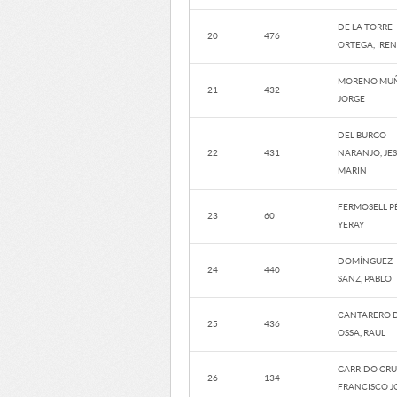
DE LA TORRE
20
476
ORTEGA, IRE
MORENO MUÑ
21
432
JORGE
DEL BURGO
22
431
NARANJO, JE
MARIN
FERMOSELL P
23
60
YERAY
DOMÍNGUEZ
24
440
SANZ, PABLO
CANTARERO D
25
436
OSSA, RAUL
GARRIDO CRU
26
134
FRANCISCO J