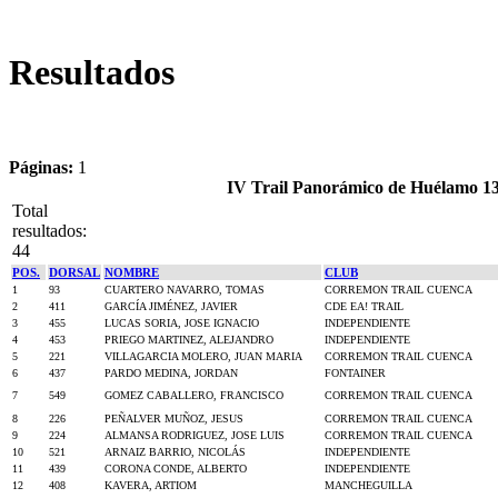
Resultados
Páginas:
1
IV Trail Panorámico de Huélamo 1
Total
resultados:
44
POS.
DORSAL
NOMBRE
CLUB
1
93
CUARTERO NAVARRO, TOMAS
CORREMON TRAIL CUENCA
2
411
GARCÍA JIMÉNEZ, JAVIER
CDE EA! TRAIL
3
455
LUCAS SORIA, JOSE IGNACIO
INDEPENDIENTE
4
453
PRIEGO MARTINEZ, ALEJANDRO
INDEPENDIENTE
5
221
VILLAGARCIA MOLERO, JUAN MARIA
CORREMON TRAIL CUENCA
6
437
PARDO MEDINA, JORDAN
FONTAINER
7
549
GOMEZ CABALLERO, FRANCISCO
CORREMON TRAIL CUENCA
8
226
PEÑALVER MUÑOZ, JESUS
CORREMON TRAIL CUENCA
9
224
ALMANSA RODRIGUEZ, JOSE LUIS
CORREMON TRAIL CUENCA
10
521
ARNAIZ BARRIO, NICOLÁS
INDEPENDIENTE
11
439
CORONA CONDE, ALBERTO
INDEPENDIENTE
12
408
KAVERA, ARTIOM
MANCHEGUILLA