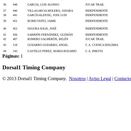
36
448
GARCIA, LUIS ALONSO
JUCAR TRAIL
37
440
VILLAGARCIA MOLERO, JANARA
INDEPENDIENTE
38
441
GARCÍA KLEPZIG, JOSE LUIS
INDEPENDIENTE
39
451
RUBIO FEITO, JAIME
INDEPENDIENTE
40
452
SEGURA SOLIS, JOSÉ
INDEPENDIENTE
41
436
SARRIÓN FERNÁNDEZ, GUZMÁN
INDEPENDIENTE
42
407
ROMERO SALMERÓN, BELÉN
JUCAR TRAIL
43
118
GUIJARRO GUIJARRO, ANGEL
C.A. CUENCA DOLOMIA
44
143
CASTILLO PEREZ, MARIA ROSARIO
C.A. INIESTA
Páginas:
1
Dorsal1 Timing Company
© 2013 Dorsal1 Timing Company.
Nosotros
|
Aviso Legal
|
Contacto