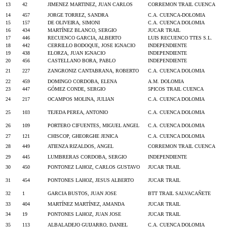
13
42
JIMENEZ MARTINEZ, JUAN CARLOS
CORREMON TRAIL CUENCA
14
457
JORGE TORREZ, SANDRA
C.A. CUENCA-DOLOMIA
15
157
DE OLIVEIRA, SIMONI
C.A. CUENCA DOLOMIA
16
434
MARTÍNEZ BLANCO, SERGIO
JUCAR TRAIL
17
446
RECUENCO GARCIA, ALBERTO
LUIS RECUENCO TTES S.L.
18
442
CERRILLO BODOQUE, JOSE IGNACIO
INDEPENDIENTE
19
438
ELORZA, JUAN IGNACIO
INDEPENDIENTE
20
456
CASTELLANO BORA, PABLO
INDEPENDIENTE
21
227
ZANGRONIZ CANTABRANA, ROBERTO
C.A. CUENCA DOLOMIA
22
459
DOMINGO CORDOBA, ELENA
A.M. DOLOMIA
23
447
GÓMEZ CONDE, SERGIO
5PICOS TRAIL CUENCA
24
217
OCAMPOS MOLINA, JULIAN
C.A. CUENCA DOLOMIA
25
103
TEJEDA PEREA, ANTONIO
C.A. CUENCA DOLOMIA
26
109
PORTERO CIFUENTES, MIGUEL ANGEL
C.A. CUENCA DOLOMIA
27
121
CHISCOP, GHEORGHE JENICA
C.A. CUENCA DOLOMIA
28
449
ATIENZA RIZALDOS, ANGEL
CORREMON TRAIL CUENCA
29
445
LUMBRERAS CORDOBA, SERGIO
INDEPENDIENTE
30
450
PONTONEZ LAHOZ, CARLOS GUSTAVO
JUCAR TRAIL
31
454
PONTONES LAHOZ, JESUS ALBERTO
JUCAR TRAIL
32
1
GARCIA BUSTOS, JUAN JOSE
BTT TRAIL SALVACAÑETE
33
404
MARTÍNEZ MARTÍNEZ, AMANDA
JUCAR TRAIL
34
19
PONTONES LAHOZ, JUAN JOSE
JUCAR TRAIL
35
113
ALBALADEJO GUIJARRO, DANIEL
C.A. CUENCA DOLOMIA