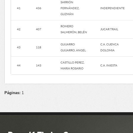
SARRIÓN
41
436
FERNÁNDEZ,
INDEPENDIENTE
GUZMÁN
ROMERO
42
407
JUCAR TRAIL
SALMERÓN, BELÉN
GUIJARRO
C.A. CUENCA
43
118
GUIJARRO, ANGEL
DOLOMIA
CASTILLO PEREZ,
44
143
C.A. INIESTA
MARIA ROSARIO
Páginas:
1