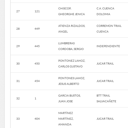
CHISCOP,
C.A. CUENCA
27
121
GHEORGHE JENICA
DOLOMIA
ATIENZA RIZALDOS,
CORREMON TRAIL
28
449
ANGEL
CUENCA
LUMBRERAS
29
445
INDEPENDIENTE
CORDOBA, SERGIO
PONTONEZ LAHOZ,
30
450
JUCAR TRAIL
CARLOS GUSTAVO
PONTONES LAHOZ,
31
454
JUCAR TRAIL
JESUS ALBERTO
GARCIA BUSTOS,
BTT TRAIL
32
1
JUAN JOSE
SALVACAÑETE
MARTÍNEZ
33
404
MARTÍNEZ,
JUCAR TRAIL
AMANDA