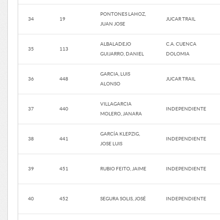
PONTONES LAHOZ,
34
19
JUCAR TRAIL
JUAN JOSE
ALBALADEJO
C.A. CUENCA
35
113
GUIJARRO, DANIEL
DOLOMIA
GARCIA, LUIS
36
448
JUCAR TRAIL
ALONSO
VILLAGARCIA
37
440
INDEPENDIENTE
MOLERO, JANARA
GARCÍA KLEPZIG,
38
441
INDEPENDIENTE
JOSE LUIS
39
451
RUBIO FEITO, JAIME
INDEPENDIENTE
40
452
SEGURA SOLIS, JOSÉ
INDEPENDIENTE