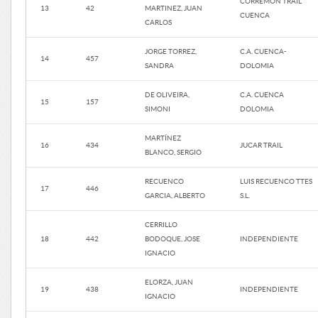
CORREMON TRAIL
13
42
MARTINEZ, JUAN
CUENCA
CARLOS
JORGE TORREZ,
C.A. CUENCA-
14
457
SANDRA
DOLOMIA
DE OLIVEIRA,
C.A. CUENCA
15
157
SIMONI
DOLOMIA
MARTÍNEZ
16
434
JUCAR TRAIL
BLANCO, SERGIO
RECUENCO
LUIS RECUENCO TTES
17
446
GARCIA, ALBERTO
S.L.
CERRILLO
18
442
BODOQUE, JOSE
INDEPENDIENTE
IGNACIO
ELORZA, JUAN
19
438
INDEPENDIENTE
IGNACIO