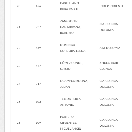
CASTELLANO
20
456
INDEPENDIENTE
BORA, PABLO
ZANGRONIZ
C.A. CUENCA
21
227
CANTABRANA,
DOLOMIA
ROBERTO
DOMINGO
22
459
A.M. DOLOMIA
CORDOBA, ELENA
GÓMEZ CONDE,
5PICOS TRAIL
23
447
SERGIO
CUENCA
OCAMPOS MOLINA,
C.A. CUENCA
24
217
JULIAN
DOLOMIA
TEJEDA PEREA,
C.A. CUENCA
25
103
ANTONIO
DOLOMIA
PORTERO
C.A. CUENCA
26
109
CIFUENTES,
DOLOMIA
MIGUEL ANGEL