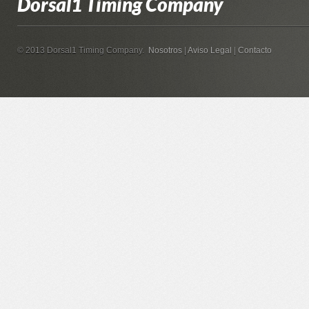
Dorsal1 Timing Company
© 2013 Dorsal1 Timing Company.
Nosotros
|
Aviso Legal
|
Contacto