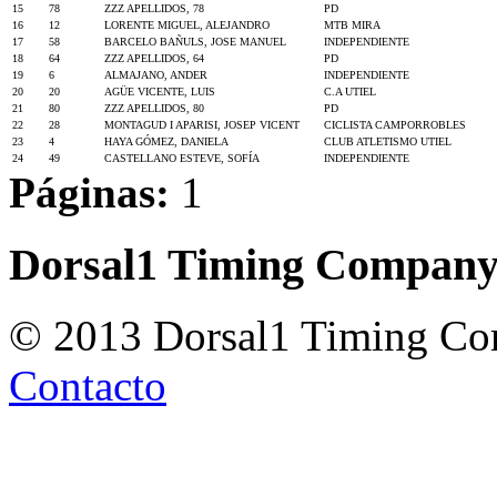
15
78
ZZZ APELLIDOS, 78
PD
16
12
LORENTE MIGUEL, ALEJANDRO
MTB MIRA
17
58
BARCELO BAÑULS, JOSE MANUEL
INDEPENDIENTE
18
64
ZZZ APELLIDOS, 64
PD
19
6
ALMAJANO, ANDER
INDEPENDIENTE
20
20
AGÜE VICENTE, LUIS
C.A UTIEL
21
80
ZZZ APELLIDOS, 80
PD
22
28
MONTAGUD I APARISI, JOSEP VICENT
CICLISTA CAMPORROBLES
23
4
HAYA GÓMEZ, DANIELA
CLUB ATLETISMO UTIEL
24
49
CASTELLANO ESTEVE, SOFÍA
INDEPENDIENTE
Páginas:
1
Dorsal1 Timing Compan
© 2013 Dorsal1 Timing C
Contacto