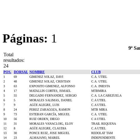
Páginas:
1
9ª Sa
Total
resultados:
24
POS.
DORSAL
NOMBRE
CLUB
1
69
GIMENEZ SOLAZ, DAVI
C.A. UTIEL
2
48
GIMENEZ SOLAZ, CRISTIAN
C.A. UTIEL
3
63
EXPOSITO GIMENEZ, ALFONSO
C.A. INIESTA
4
17
MATALLIN CORTES, ISMAEL
MTBMIRA
5
55
DELGADO FERNANDEZ, SERGIO
C.A. LA CABEZUELA
6
5
MORALES SALIMAS, DANIEL
C.A UTIEL
7
9
AGÜE ALEGRE, LUIS
C.A UTIEL
8
24
PEREZ ZARAGOZA, RAMON
MTB MIRA
9
73
ESTEBAN GARCÍA, MIGUEL
C.A. UTIEL
10
56
RUIZ ORDEN, DIEGO
C A UTIEL
11
31
MORALES VANACLOIG, ELOY
TRAIL REQUENA
12
8
AGÜE ALEGRE, CLAUDIA
C.A UTIEL
13
30
PONCE RUIZ, JOSE MIGUEL
REDOLAT TAM
14
23
ALMAJANO, MAIKEL
INDEPENDIENTE