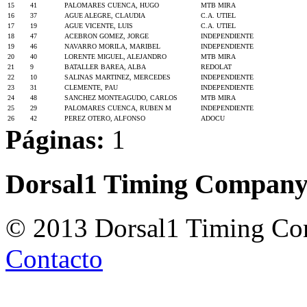
15
41
PALOMARES CUENCA, HUGO
MTB MIRA
16
37
AGUE ALEGRE, CLAUDIA
C.A. UTIEL
17
19
AGUE VICENTE, LUIS
C.A. UTIEL
18
47
ACEBRON GOMEZ, JORGE
INDEPENDIENTE
19
46
NAVARRO MORILA, MARIBEL
INDEPENDIENTE
20
40
LORENTE MIGUEL, ALEJANDRO
MTB MIRA
21
9
BATALLER BAREA, ALBA
REDOLAT
22
10
SALINAS MARTINEZ, MERCEDES
INDEPENDIENTE
23
31
CLEMENTE, PAU
INDEPENDIENTE
24
48
SANCHEZ MONTEAGUDO, CARLOS
MTB MIRA
25
29
PALOMARES CUENCA, RUBEN M
INDEPENDIENTE
26
42
PEREZ OTERO, ALFONSO
ADOCU
Páginas:
1
Dorsal1 Timing Compan
© 2013 Dorsal1 Timing C
Contacto