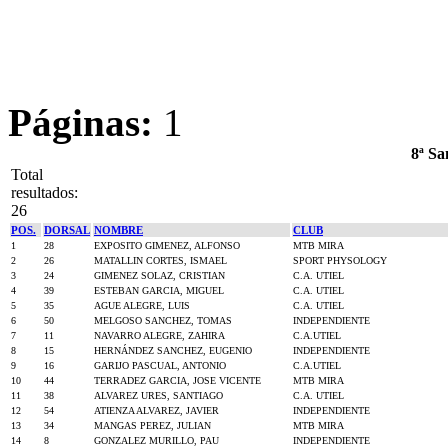
Páginas:
1
8ª Sa
Total
resultados:
26
POS.
DORSAL
NOMBRE
CLUB
1
28
EXPOSITO GIMENEZ, ALFONSO
MTB MIRA
2
26
MATALLIN CORTES, ISMAEL
SPORT PHYSOLOGY
3
24
GIMENEZ SOLAZ, CRISTIAN
C.A. UTIEL
4
39
ESTEBAN GARCIA, MIGUEL
C.A. UTIEL
5
35
AGUE ALEGRE, LUIS
C.A. UTIEL
6
50
MELGOSO SANCHEZ, TOMAS
INDEPENDIENTE
7
11
NAVARRO ALEGRE, ZAHIRA
C.A.UTIEL
8
15
HERNÁNDEZ SANCHEZ, EUGENIO
INDEPENDIENTE
9
16
GARIJO PASCUAL, ANTONIO
C.A.UTIEL
10
44
TERRADEZ GARCIA, JOSE VICENTE
MTB MIRA
11
38
ALVAREZ URES, SANTIAGO
C.A. UTIEL
12
54
ATIENZA ALVAREZ, JAVIER
INDEPENDIENTE
13
34
MANGAS PEREZ, JULIAN
MTB MIRA
14
8
GONZALEZ MURILLO, PAU
INDEPENDIENTE