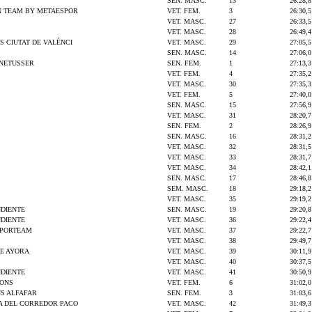
SEN. MASC.
13
26:28,8
N TEAM BY METAESPOR
VET. FEM.
3
26:30,5
VET. MASC.
27
26:33,5
VET. MASC.
28
26:49,4
 CIUTAT DE VALÈNCI
VET. MASC.
29
27:05,5
SEN. MASC.
14
27:06,0
ENETUSSER
SEN. FEM.
1
27:13,3
VET. FEM.
4
27:35,2
VET. MASC.
30
27:35,3
VET. FEM.
5
27:40,0
SEN. MASC.
15
27:56,9
VET. MASC.
31
28:20,7
SEN. FEM.
2
28:26,9
SEN. MASC.
16
28:31,2
VET. MASC.
32
28:31,5
VET. MASC.
33
28:31,7
VET. MASC.
34
28:42,1
SEN. MASC.
17
28:46,8
SEM. MASC.
18
29:18,2
VET. MASC.
35
29:19,2
NDIENTE
SEN. MASC.
19
29:20,8
NDIENTE
VET. MASC.
36
29:22,4
SPORTEAM
VET. MASC.
37
29:22,7
VET. MASC.
38
29:49,7
DE AYORA
VET. MASC.
39
30:11,9
VET. MASC.
40
30:37,5
NDIENTE
VET. MASC.
41
30:50,9
ONS
VET. FEM.
6
31:02,0
NS ALFAFAR
SEN. FEM.
3
31:03,6
A DEL CORREDOR PACO
VET. MASC.
42
31:49,3