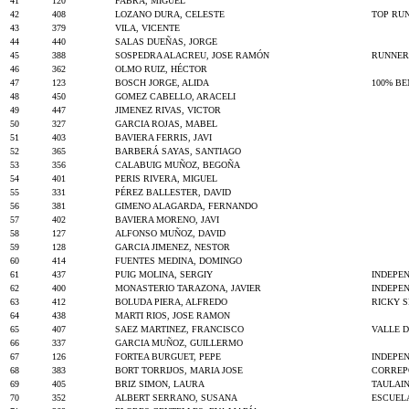
41
120
FABRA, MIGUEL
42
408
LOZANO DURA, CELESTE
TOP RU
43
379
VILA, VICENTE
44
440
SALAS DUEÑAS, JORGE
45
388
SOSPEDRA ALACREU, JOSE RAMÓN
RUNNERS
46
362
OLMO RUIZ, HÉCTOR
47
123
BOSCH JORGE, ALIDA
100% B
48
450
GOMEZ CABELLO, ARACELI
49
447
JIMENEZ RIVAS, VICTOR
50
327
GARCIA ROJAS, MABEL
51
403
BAVIERA FERRIS, JAVI
52
365
BARBERÁ SAYAS, SANTIAGO
53
356
CALABUIG MUÑOZ, BEGOÑA
54
401
PERIS RIVERA, MIGUEL
55
331
PÉREZ BALLESTER, DAVID
56
381
GIMENO ALAGARDA, FERNANDO
57
402
BAVIERA MORENO, JAVI
58
127
ALFONSO MUÑOZ, DAVID
59
128
GARCIA JIMENEZ, NESTOR
60
414
FUENTES MEDINA, DOMINGO
61
437
PUIG MOLINA, SERGIY
INDEPE
62
400
MONASTERIO TARAZONA, JAVIER
INDEPE
63
412
BOLUDA PIERA, ALFREDO
RICKY 
64
438
MARTI RIOS, JOSE RAMON
65
407
SAEZ MARTINEZ, FRANCISCO
VALLE 
66
337
GARCIA MUÑOZ, GUILLERMO
67
126
FORTEA BURGUET, PEPE
INDEPE
68
383
BORT TORRIJOS, MARIA JOSE
CORREP
69
405
BRIZ SIMON, LAURA
TAULAI
70
352
ALBERT SERRANO, SUSANA
ESCUEL