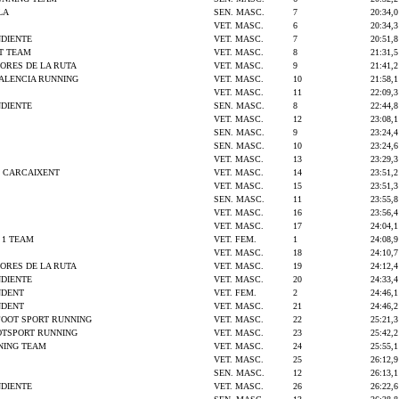
LA
SEN. MASC.
7
20:34,0
VET. MASC.
6
20:34,3
NDIENTE
VET. MASC.
7
20:51,8
T TEAM
VET. MASC.
8
21:31,5
ORES DE LA RUTA
VET. MASC.
9
21:41,2
ALENCIA RUNNING
VET. MASC.
10
21:58,1
VET. MASC.
11
22:09,3
NDIENTE
SEN. MASC.
8
22:44,8
VET. MASC.
12
23:08,1
SEN. MASC.
9
23:24,4
SEN. MASC.
10
23:24,6
VET. MASC.
13
23:29,3
Ó CARCAIXENT
VET. MASC.
14
23:51,2
VET. MASC.
15
23:51,3
SEN. MASC.
11
23:55,8
VET. MASC.
16
23:56,4
VET. MASC.
17
24:04,1
 1 TEAM
VET. FEM.
1
24:08,9
VET. MASC.
18
24:10,7
ORES DE LA RUTA
VET. MASC.
19
24:12,4
NDIENTE
VET. MASC.
20
24:33,4
NDENT
VET. FEM.
2
24:46,1
NDENT
VET. MASC.
21
24:46,2
FOOT SPORT RUNNING
VET. MASC.
22
25:21,3
OTSPORT RUNNING
VET. MASC.
23
25:42,2
NING TEAM
VET. MASC.
24
25:55,1
VET. MASC.
25
26:12,9
SEN. MASC.
12
26:13,1
NDIENTE
VET. MASC.
26
26:22,6