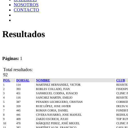
NOSOTROS
CONTACTO
Resultados
Páginas:
1
Total resultados:
92
POS.
DORSAL
NOMBRE
CLUB
1
114
MARTINEZ HERNANDEZ, VICTOR
RESISTE
2
393
ROBLES COLLADO, IVAN
FISIOS
3
451
SANMIGUEL CODINA, IGNACIO
CLINIC 
4
116
SANCHEZ MARTIN, EMILIO
RESISTE
5
387
PENADES LECHIGUERO, CRISTIAN
CORRED
6
359
RUIZ LÓPEZ, JOSE JAVIER
DELTA V
7
445
ROMAN CORIA, DANIEL
FONDIST
8
441
CIVERA NAVARRO, JOSE MANUEL
REDOLA
9
409
ZARZO ESCRICH, JULIO
TOP RU
10
470
MÁRQUEZ PEREZ, JOSÉ MIGUEL
CLINIC 
11
382
MARTÍNEZ ALOS, FRANCISCO
GAES R