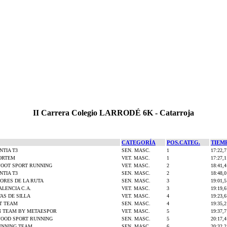
II Carrera Colegio LARRODÉ 6K - Catarroja
CATEGORÍA
POS.CATEG.
TIEM
NTIA T3
SEN. MASC.
1
17:22,7
PORTEM
VET. MASC.
1
17:27,1
FOOT SPORT RUNNING
VET. MASC.
2
18:41,4
NTIA T3
SEN. MASC.
2
18:48,0
ORES DE LA RUTA
SEN. MASC.
3
19:01,5
ALENCIA C.A.
VET. MASC.
3
19:19,6
AS DE SILLA
VET. MASC.
4
19:23,6
T TEAM
SEN. MASC.
4
19:35,2
N TEAM BY METAESPOR
VET. MASC.
5
19:37,7
FOOD SPORT RUNNING
SEN. MASC.
5
20:17,4
UNNING TEAM
SEN. MASC.
6
20:32,2