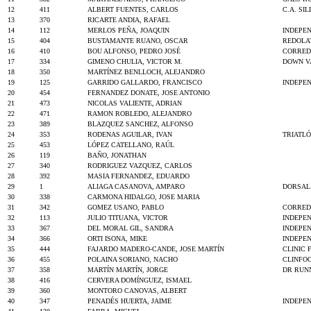
12
411
ALBERT FUENTES, CARLOS
C.A. SIL
13
370
RICARTE ANDIA, RAFAEL
14
112
MERLOS PEÑA, JOAQUIN
INDEPE
15
404
BUSTAMANTE RUANO, OSCAR
REDOLA
16
410
BOU ALFONSO, PEDRO JOSÉ
CORRED
17
334
GIMENO CHULIA, VICTOR M.
DOWN V
18
350
MARTÍNEZ BENLLOCH, ALEJANDRO
19
125
GARRIDO GALLARDO, FRANCISCO
INDEPE
20
454
FERNANDEZ DONATE, JOSE ANTONIO
21
473
NICOLAS VALIENTE, ADRIAN
22
471
RAMON ROBLEDO, ALEJANDRO
23
389
BLAZQUEZ SANCHEZ, ALFONSO
24
353
RODENAS AGUILAR, IVAN
TRIATL
25
453
LÓPEZ CATELLANO, RAÚL
26
119
BAÑO, JONATHAN
27
340
RODRIGUEZ VAZQUEZ, CARLOS
28
392
MASIA FERNANDEZ, EDUARDO
29
1
ALIAGA CASANOVA, AMPARO
DORSAL
30
338
CARMONA HIDALGO, JOSE MARIA
31
342
GOMEZ USANO, PABLO
CORRED
32
113
JULIO TITUANA, VICTOR
INDEPE
33
367
DEL MORAL GIL, SANDRA
INDEPE
34
366
ORTI ISONA, MIKE
INDEPE
35
444
FAJARDO MADERO-CANDE, JOSE MARTÍN
CLINIC 
36
455
POLAINA SORIANO, NACHO
CLINFO
37
358
MARTÍN MARTÍN, JORGE
DR RUN
38
416
CERVERA DOMÍNGUEZ, ISMAEL
39
360
MONTORO CANOVAS, ALBERT
40
347
PENADÉS HUERTA, JAIME
INDEPE