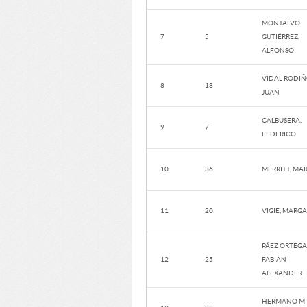
MONTALVO
7
5
GUTIÉRREZ,
ALFONSO
VIDAL RODIÑ
8
18
JUAN
GALBUSERA,
9
7
FEDERICO
10
36
MERRITT, MA
11
20
VIGIE, MARG
PÁEZ ORTEGA
12
25
FABIAN
ALEXANDER
HERMANO MI