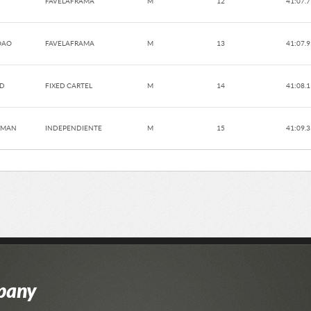
FAVELAFRAMA
M
12
41:07.7
OAO
FAVELAFRAMA
M
13
41:07.9
ID
FIXED CARTEL
M
14
41:08.1
ZMAN
INDEPENDIENTE
M
15
41:09.3
pany