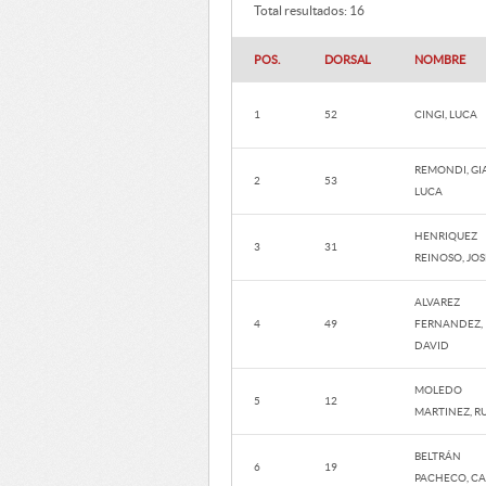
Total resultados: 16
POS.
DORSAL
NOMBRE
1
52
CINGI, LUCA
REMONDI, GI
2
53
LUCA
HENRIQUEZ
3
31
REINOSO, JOSE
ALVAREZ
4
49
FERNANDEZ,
DAVID
MOLEDO
5
12
MARTINEZ, R
BELTRÁN
6
19
PACHECO, CA