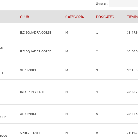
Buscar:
CLUB
CATEGORÍA
POS.CATEG.
TIEMP
IRD SQUADRA CORSE
M
1
38:49.9
AN
IRD SQUADRA CORSE
M
2
39:08.3
XTREMBIKE
M
3
39:15.5
 E.
INDEPENDIENTE
M
4
39:33.7
XTREMBIKE
M
5
39:34.6
UBEN
OREKA TEAM
M
6
39:34.7
RLOS