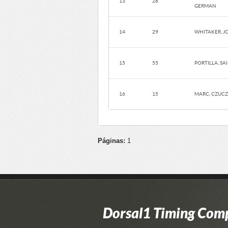
13
28
GERMAN
14
29
WHITAKER, J
15
55
PORTILLA, SA
16
15
MARC, CZUC
Páginas:
1
Dorsal1 Timing Com