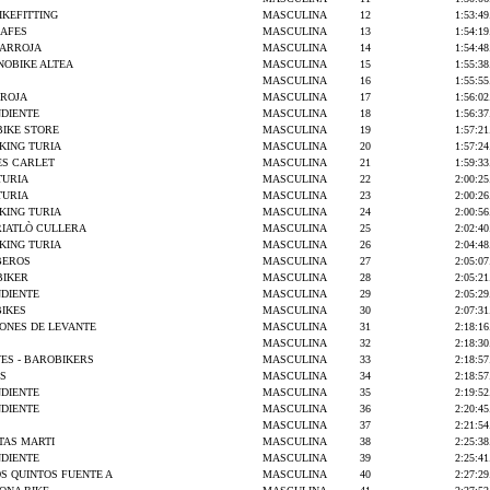
IKEFITTING
MASCULINA
12
1:53:49
AFES
MASCULINA
13
1:54:19
BARROJA
MASCULINA
14
1:54:48
NOBIKE ALTEA
MASCULINA
15
1:55:38
MASCULINA
16
1:55:55
AROJA
MASCULINA
17
1:56:02
NDIENTE
MASCULINA
18
1:56:37
BIKE STORE
MASCULINA
19
1:57:21
KING TURIA
MASCULINA
20
1:57:24
ES CARLET
MASCULINA
21
1:59:33
TURIA
MASCULINA
22
2:00:25
TURIA
MASCULINA
23
2:00:26
KING TURIA
MASCULINA
24
2:00:56
RIATLÒ CULLERA
MASCULINA
25
2:02:40
KING TURIA
MASCULINA
26
2:04:48
BEROS
MASCULINA
27
2:05:07
BIKER
MASCULINA
28
2:05:21
NDIENTE
MASCULINA
29
2:05:29
IKES
MASCULINA
30
2:07:31
IONES DE LEVANTE
MASCULINA
31
2:18:16
MASCULINA
32
2:18:30
ES - BAROBIKERS
MASCULINA
33
2:18:57
ES
MASCULINA
34
2:18:57
NDIENTE
MASCULINA
35
2:19:52
NDIENTE
MASCULINA
36
2:20:45
MASCULINA
37
2:21:54
TAS MARTI
MASCULINA
38
2:25:38
NDIENTE
MASCULINA
39
2:25:41
S QUINTOS FUENTE A
MASCULINA
40
2:27:29