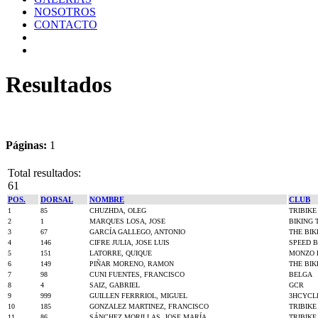
NOSOTROS
CONTACTO
Resultados
Páginas:
1
Total resultados:
61
POS.
DORSAL
NOMBRE
CLUB
1
85
CHUZHDA, OLEG
TRIBIKE
2
1
MARQUES LOSA, JOSE
BIKING 
3
67
GARCÍA GALLEGO, ANTONIO
THE BIK
4
146
CIFRE JULIA, JOSE LUIS
SPEED B
5
151
LATORRE, QUIQUE
MONZO 
6
149
PIÑAR MORENO, RAMON
THE BIK
7
98
CUNI FUENTES, FRANCISCO
BELGA
8
4
SAIZ, GABRIEL
GCR
9
999
GUILLEN FERRRIOL, MIGUEL
3HCYCL
10
185
GONZALEZ MARTINEZ, FRANCISCO
TRIBIKE
11
86
SÁNCHEZ MORILLAS, JOSE MARÍA
TRIBIKE