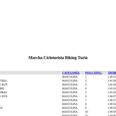
Marcha Cicloturista Biking Turia
CATEGORÍA
POS.CATEG.
TIEM
MASCULINA
1
1:39:13
TURIA
MASCULINA
2
1:41:56
E RUN
MASCULINA
3
1:42:42
IKE
MASCULINA
4
1:45:10
BIKES
MASCULINA
5
1:45:20
E RUN
MASCULINA
6
1:46:07
MASCULINA
7
1:46:27
MASCULINA
8
1:49:16
ES
MASCULINA
9
1:49:16
MASCULINA
10
1:49:59
MASCULINA
11
1:50:06