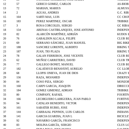
12
57
GERICO GOMEZ, CARLOS
AS-BIOB
13
72
MARIAN, MARIUS
ALMUSS
14
2
AGUAS, ANDRES
G.C. RI
15
164
SARTI MAS, LUIS
CC CRO
16
183
PEREZ MARTINEZ, OSCAR
TRIBIKE
17
3
ROSA CORCOLES, SERGIO
GC RIB
18
154
ARENAS CASTIBLANQUES, JOSE ANTONIO
INDEPE
19
82
ALARCÓN MARTÍNEZ, ADRIÁN
KUDOS 
20
76
GABALDON ALCALA, FELIPE
CLUB BI
21
69
SERRANO SÁNCHEZ, JUAN MANUEL
BIG BIK
22
188
SANCHEZ LORENTE, ALBERTO
BIKING 
23
187
JUAN, TIO PLAZA
BIKING 
24
78
GALAN FERREROS, JOSE VICENTE
CLUB BI
25
62
MUÑOZ CARRETERO, DAVID
CLUB T
26
77
GALLEGO BONET, MANUEL
CLUB BI
27
182
CALATAYUD BENAVENT, AURELIO
CC LLO
28
68
LLOPIS ONIEVA, JUAN DE DIOS
CRAZY 
29
156
RAZA, MOJAMED
INDEPE
30
84
COSO PIZA, SERGIO
MONZOB
31
160
CARPI GARCIA, JOAQUIN
DIRECC
32
184
GOMEZ GIMENEZ, ADRIAN
TRIBIKE
33
80
COMPANY, RAFAEL
FOURTIV
34
166
LECHIGUERO LAHIGUERA, JUAN PABLO
FURTIV
35
94
CATALAN BENEDITO, VICTOR
INDEPE
36
161
SABATER RUBIO, JOSE
INDEPE
37
144
CARBAJAL PEPINOS, LUIS CARLOS
INDIANS
38
141
GARCIA GUARDIA, JUAN L
BICICLE
39
92
NAVARRO GARCÍA, FRANCISCO
INDEPE
40
83
MOLINA GARCÍA, SERGIO
CLUS LO