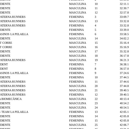
NDIENTE
MASCULINA
10
32:11.1
NDIENTE
MASCULINA
11
32:30.7
NDIENTE
MASCULINA
12
32:57.8
PATERNA RUNNERS
FEMENINA
3
33:09.7
PATERNA RUNNERS
MASCULINA
13
33:32.8
PATERNA RUNNERS
FEMENINA
4
33:32.8
NDIENTE
FEMENINA
5
33:39.0
SINOS LA PELAILLA
FEMENINA
6
33:58.5
NDIENTE
MASCULINA
14
34:02.2
T CORRE
MASCULINA
15
35:16.4
T CORRE
MASCULINA
16
35:16.9
NDIENTE
MASCULINA
17
35:32.8
NDIENTE
MASCULINA
18
36:17.8
PATERNA RUNNERS
MASCULINA
19
36:21.3
NDENT
FEMENINA
7
36:38.1
NDENT
FEMENINA
8
36:57.0
SINOS LA PELAILLA
FEMENINA
9
37:24.6
NDIENTE
FEMENINA
10
37:44.5
PATERNA RUNNERS
FEMENINA
11
37:44.6
PATERNA RUNNERS
MASCULINA
20
37:44.8
PATERNA RUNNERS
MASCULINA
21
39:40.5
PATERNA RUNNERS
FEMENINA
12
39:40.5
A BIOMECÀNICA
MASCULINA
22
40:13.4
NDIENTE
MASCULINA
23
40:54.2
NDIENTE
MASCULINA
24
40:54.5
 TEAM LA PELAILLA
FEMENINA
13
42:05.1
NDIENTE
FEMENINA
14
42:05.8
NDIENTE
FEMENINA
15
42:05.8
NDIENTE
MASCULINA
25
42:06.7