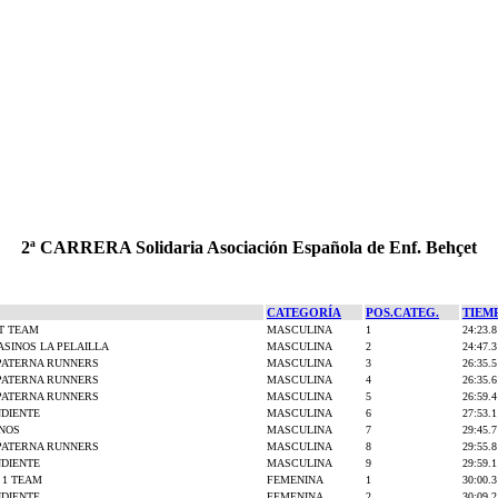
2ª CARRERA Solidaria Asociación Española de Enf. Behçet
CATEGORÍA
POS.CATEG.
TIEM
T TEAM
MASCULINA
1
24:23.8
SINOS LA PELAILLA
MASCULINA
2
24:47.3
PATERNA RUNNERS
MASCULINA
3
26:35.5
PATERNA RUNNERS
MASCULINA
4
26:35.6
PATERNA RUNNERS
MASCULINA
5
26:59.4
NDIENTE
MASCULINA
6
27:53.1
INOS
MASCULINA
7
29:45.7
PATERNA RUNNERS
MASCULINA
8
29:55.8
NDIENTE
MASCULINA
9
29:59.1
 1 TEAM
FEMENINA
1
30:00.3
NDIENTE
FEMENINA
2
30:09.2