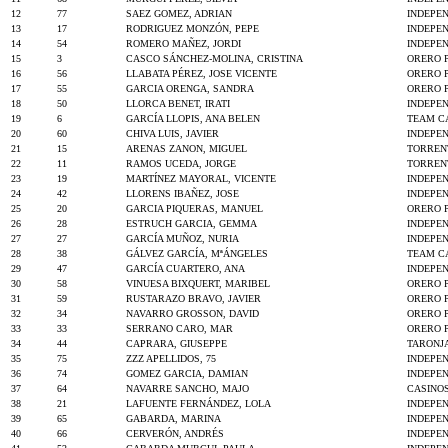
12
77
SAEZ GOMEZ, ADRIAN
INDEPE
13
17
RODRIGUEZ MONZÓN, PEPE
INDEPE
14
54
ROMERO MAÑEZ, JORDI
INDEPE
15
3
CASCO SÁNCHEZ-MOLINA, CRISTINA
ORERO 
16
56
LLABATA PÉREZ, JOSE VICENTE
ORERO 
17
55
GARCIA ORENGA, SANDRA
ORERO 
18
50
LLORCA BENET, IRATI
INDEPE
19
6
GARCÍA LLOPIS, ANA BELEN
TEAM CA
20
60
CHIVA LUIS, JAVIER
INDEPE
21
15
ARENAS ZANON, MIGUEL
TORREN
22
11
RAMOS UCEDA, JORGE
TORREN
23
19
MARTÍNEZ MAYORAL, VICENTE
INDEPE
24
42
LLORENS IBAÑEZ, JOSE
INDEPE
25
20
GARCIA PIQUERAS, MANUEL
ORERO 
26
28
ESTRUCH GARCIA, GEMMA
INDEPE
27
27
GARCÍA MUÑOZ, NURIA
INDEPE
28
38
GÁLVEZ GARCÍA, MªÁNGELES
TEAM CA
29
47
GARCÍA CUARTERO, ANA
INDEPE
30
58
VINUESA BIXQUERT, MARIBEL
ORERO 
31
59
RUSTARAZO BRAVO, JAVIER
ORERO 
32
34
NAVARRO GROSSON, DAVID
ORERO 
33
33
SERRANO CARO, MAR
ORERO 
34
44
CAPRARA, GIUSEPPE
TARONJ
35
75
ZZZ APELLIDOS, 75
INDEPE
36
74
GOMEZ GARCIA, DAMIAN
INDEPE
37
64
NAVARRE SANCHO, MAJO
CASINOS
38
21
LAFUENTE FERNÁNDEZ, LOLA
INDEPE
39
65
GABARDA, MARINA
INDEPE
40
66
CERVERÓN, ANDRÉS
INDEPE