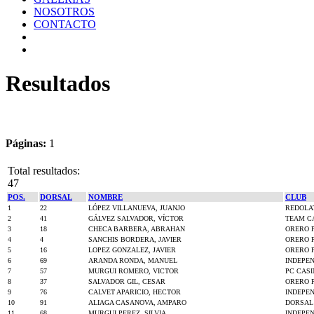
NOSOTROS
CONTACTO
Resultados
Páginas:
1
Total resultados:
47
POS.
DORSAL
NOMBRE
CLUB
1
22
LÓPEZ VILLANUEVA, JUANJO
REDOLA
2
41
GÁLVEZ SALVADOR, VÍCTOR
TEAM CA
3
18
CHECA BARBERA, ABRAHAN
ORERO 
4
4
SANCHIS BORDERA, JAVIER
ORERO 
5
16
LOPEZ GONZALEZ, JAVIER
ORERO 
6
69
ARANDA RONDA, MANUEL
INDEPE
7
57
MURGUI ROMERO, VICTOR
PC CAS
8
37
SALVADOR GIL, CESAR
ORERO 
9
76
CALVET APARICIO, HECTOR
INDEPE
10
91
ALIAGA CASANOVA, AMPARO
DORSAL
11
68
MURGUI PEREZ, SILVIA
INDEPE