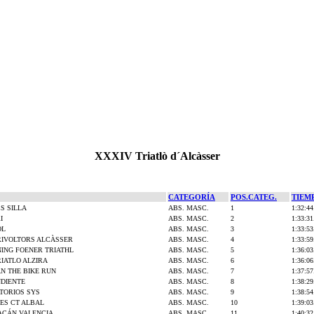
XXXIV Triatlò d´Alcàsser
CATEGORÍA
POS.CATEG.
TIEM
S SILLA
ABS. MASC.
1
1:32:44
I
ABS. MASC.
2
1:33:31
OL
ABS. MASC.
3
1:33:53
RIVOLTORS ALCÀSSER
ABS. MASC.
4
1:33:59
ING FOENER TRIATHL
ABS. MASC.
5
1:36:03
IATLO ALZIRA
ABS. MASC.
6
1:36:06
N THE BIKE RUN
ABS. MASC.
7
1:37:57
NDIENTE
ABS. MASC.
8
1:38:29
TORIOS SYS
ABS. MASC.
9
1:38:54
ES CT ALBAL
ABS. MASC.
10
1:39:03
ACÁN VALENCIA
ABS. MASC.
11
1:40:32