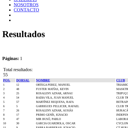
NOSOTROS
CONTACTO
Resultados
Páginas:
1
Total resultados:
55
POS.
DORSAL
NOMBRE
CLUB
1
12
ORTEGA PEREZ, MANUEL
TRIAMIC
2
48
FUSTER MATÍAS, KEVIN
MASKTR
3
25
ROSALENY AZNAR, ARNAU
TRIPUÇ
4
54
BADIA VILA, JUAN MANUEL
CLUB T
5
57
MARTÍNEZ REQUENA, RAFA
BETRAIN
6
5
GARRIGUES PELLICER, RAFAEL
CLUB TR
7
26
ROSALENY AZNAR, AUSIÀS
HURACÁ
8
17
PRIMO GENÍS, IGNACIO
INDEPE
9
47
MIR BUSÓ, PABLO
LABORA
10
30
GARCIA GUARDIOLA, OSCAR
CYCLON
11
9
FABRA BARBERAN, IGNACIO
CT HUR