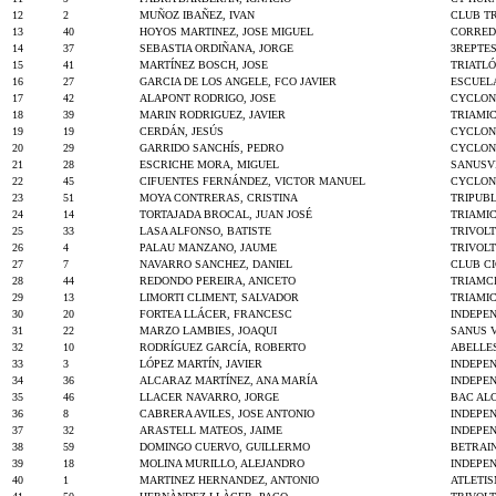
12
2
MUÑOZ IBAÑEZ, IVAN
CLUB TR
13
40
HOYOS MARTINEZ, JOSE MIGUEL
CORRED
14
37
SEBASTIA ORDIÑANA, JORGE
3REPTE
15
41
MARTÍNEZ BOSCH, JOSE
TRIATL
16
27
GARCIA DE LOS ANGELE, FCO JAVIER
ESCUEL
17
42
ALAPONT RODRIGO, JOSE
CYCLON
18
39
MARIN RODRIGUEZ, JAVIER
TRIAMIC
19
19
CERDÁN, JESÚS
CYCLON
20
29
GARRIDO SANCHÍS, PEDRO
CYCLONE
21
28
ESCRICHE MORA, MIGUEL
SANUSV
22
45
CIFUENTES FERNÁNDEZ, VICTOR MANUEL
CYCLON
23
51
MOYA CONTRERAS, CRISTINA
TRIPUB
24
14
TORTAJADA BROCAL, JUAN JOSÉ
TRIAMIC
25
33
LASA ALFONSO, BATISTE
TRIVOL
26
4
PALAU MANZANO, JAUME
TRIVOL
27
7
NAVARRO SANCHEZ, DANIEL
CLUB CI
28
44
REDONDO PEREIRA, ANICETO
TRIAMCI
29
13
LIMORTI CLIMENT, SALVADOR
TRIAMIC
30
20
FORTEA LLÁCER, FRANCESC
INDEPE
31
22
MARZO LAMBIES, JOAQUI
SANUS 
32
10
RODRÍGUEZ GARCÍA, ROBERTO
ABELLE
33
3
LÓPEZ MARTÍN, JAVIER
INDEPE
34
36
ALCARAZ MARTÍNEZ, ANA MARÍA
INDEPE
35
46
LLACER NAVARRO, JORGE
BAC AL
36
8
CABRERA AVILES, JOSE ANTONIO
INDEPE
37
32
ARASTELL MATEOS, JAIME
INDEPE
38
59
DOMINGO CUERVO, GUILLERMO
BETRAIN
39
18
MOLINA MURILLO, ALEJANDRO
INDEPE
40
1
MARTINEZ HERNANDEZ, ANTONIO
ATLETI