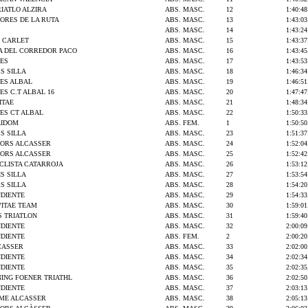
IATLO ALZIRA
ABS. MASC.
12
1:40:48
ORES DE LA RUTA
ABS. MASC.
13
1:43:03
S
ABS. MASC.
14
1:43:24
Ó CARLET
ABS. MASC.
15
1:43:37
A DEL CORREDOR PACO
ABS. MASC.
16
1:43:45
ES
ABS. MASC.
17
1:43:53
S SILLA
ABS. MASC.
18
1:46:34
ES ALBAL
ABS. MASC.
19
1:46:51
S C.T ALBAL 16
ABS. MASC.
20
1:47:47
ITAE
ABS. MASC.
21
1:48:34
ES CT ALBAL
ABS. MASC.
22
1:50:33
LIDOM
ABS. FEM.
1
1:50:50
S SILLA
ABS. MASC.
23
1:51:37
TORS ALCASSER
ABS. MASC.
24
1:52:04
TORS ALCASSER
ABS. MASC.
25
1:52:42
CLISTA CATARROJA
ABS. MASC.
26
1:53:12
S SILLA
ABS. MASC.
27
1:53:54
S SILLA
ABS. MASC.
28
1:54:20
NDIENTE
ABS. MASC.
29
1:54:33
VITAE TEAM
ABS. MASC.
30
1:59:01
S TRIATLON
ABS. MASC.
31
1:59:40
NDIENTE
ABS. MASC.
32
2:00:09
NDIENTE
ABS. FEM.
2
2:00:20
CASSER
ABS. MASC.
33
2:02:00
NDIENTE
ABS. MASC.
34
2:02:34
NDIENTE
ABS. MASC.
35
2:02:35
ING FOENER TRIATHL
ABS. MASC.
36
2:02:50
NDIENTE
ABS. MASC.
37
2:03:13
SME ALCASSER
ABS. MASC.
38
2:05:13