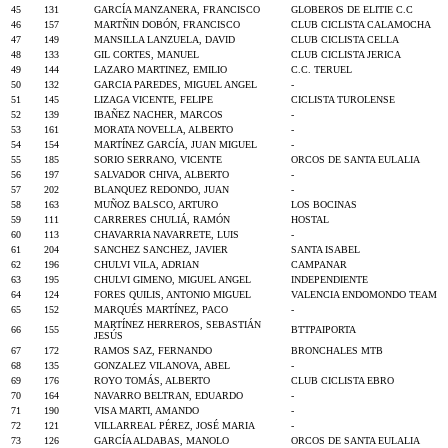
45
131
GARCÍA MANZANERA, FRANCISCO
GLOBEROS DE ELITIE C.C
46
157
MARTÑIN DOBÓN, FRANCISCO
CLUB CICLISTA CALAMOCHA
47
149
MANSILLA LANZUELA, DAVID
CLUB CICLISTA CELLA
48
133
GIL CORTES, MANUEL
CLUB CICLISTA JERICA
49
144
LAZARO MARTINEZ, EMILIO
C.C. TERUEL
50
132
GARCIA PAREDES, MIGUEL ANGEL
-
51
145
LIZAGA VICENTE, FELIPE
CICLISTA TUROLENSE
52
139
IBAÑEZ NACHER, MARCOS
-
53
161
MORATA NOVELLA, ALBERTO
-
54
154
MARTÍNEZ GARCÍA, JUAN MIGUEL
-
55
185
SORIO SERRANO, VICENTE
ORCOS DE SANTA EULALIA
56
197
SALVADOR CHIVA, ALBERTO
-
57
202
BLANQUEZ REDONDO, JUAN
-
58
163
MUÑOZ BALSCO, ARTURO
LOS BOCINAS
59
111
CARRERES CHULIÁ, RAMÓN
HOSTAL
60
113
CHAVARRIA NAVARRETE, LUIS
-
61
204
SANCHEZ SANCHEZ, JAVIER
SANTA ISABEL
62
196
CHULVI VILA, ADRIAN
CAMPANAR
63
195
CHULVI GIMENO, MIGUEL ANGEL
INDEPENDIENTE
64
124
FORES QUILIS, ANTONIO MIGUEL
VALENCIA ENDOMONDO TEAM
65
152
MARQUÉS MARTÍNEZ, PACO
-
MARTÍNEZ HERREROS, SEBASTIÁN
66
155
BTTPAIPORTA
JESÚS
67
172
RAMOS SAZ, FERNANDO
BRONCHALES MTB
68
135
GONZALEZ VILANOVA, ABEL
-
69
176
ROYO TOMÁS, ALBERTO
CLUB CICLISTA EBRO
70
164
NAVARRO BELTRAN, EDUARDO
-
71
190
VISA MARTI, AMANDO
-
72
121
VILLARREAL PÉREZ, JOSÉ MARIA
-
73
126
GARCÍA ALDABAS, MANOLO
ORCOS DE SANTA EULALIA