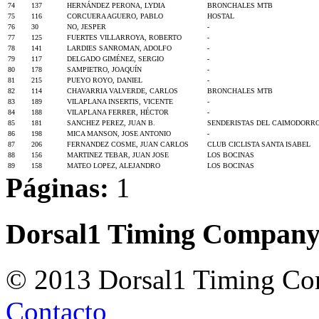
74
137
HERNÁNDEZ PERONA, LYDIA
BRONCHALES MTB
75
116
CORCUERA AGUERO, PABLO
HOSTAL
76
30
NO, JESPER
-
77
125
FUERTES VILLARROYA, ROBERTO
-
78
141
LARDIES SANROMAN, ADOLFO
-
79
117
DELGADO GIMÉNEZ, SERGIO
-
80
178
SAMPIETRO, JOAQUÍN
-
81
215
PUEYO ROYO, DANIEL
-
82
114
CHAVARRIA VALVERDE, CARLOS
BRONCHALES MTB
83
189
VILAPLANA INSERTIS, VICENTE
-
84
188
VILAPLANA FERRER, HÉCTOR
-
85
181
SANCHEZ PEREZ, JUAN B.
SENDERISTAS DEL CAIMODORR
86
198
MICA MANSON, JOSE ANTONIO
-
87
206
FERNANDEZ COSME, JUAN CARLOS
CLUB CICLISTA SANTA ISABEL
88
156
MARTINEZ TEBAR, JUAN JOSE
LOS BOCINAS
89
158
MATEO LOPEZ, ALEJANDRO
LOS BOCINAS
Páginas:
1
Dorsal1 Timing Compan
© 2013 Dorsal1 Timing C
Contacto