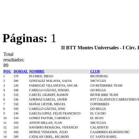
Páginas:
1
II BTT Montes Universales - I Circ
Total
resultados:
89
POS.
DORSAL
NOMBRE
CLUB
1
170
PLUMED, DIEGO
BICITERUEL
2
200
GONZALEZ MALAVIA, SALVA
3HCYCLES
3
120
FABREGAT VILLANUEVA, OSCAR
CD BETERBIKE TEAM
4
108
CABELLO GÁLVEZ, ISMAEL
GD BELGA
5
110
CARCEL GILBERT, RAMON
BETER BIKE TEAM
6
136
GORMAZ GARCIA, JAVIER
BTT CALATAYUD CABRESTERO B
7
150
MAÑAS LIETOR, MIGUEL
COPERBIKES
8
109
CABELLO GÁLVEZ, JOSE
GD BELGA
9
130
GARCIA LOPEZ, FELIX FRANCISCO
EL CACHO
10
134
GOMEZ PASTOR, CARMELO
EL HUSO
11
193
ANTON MILLAN, JUAN
3HCYCLES
12
210
NAVARRO REMACHA, VENANCIO
CALATAYUD
13
160
MONGE VIZMANOS, JULIO
CAADBIKES-KLIMATECNIC
14
209
CATALAN URIEL, RICARDO
CC SANTA ISABEL