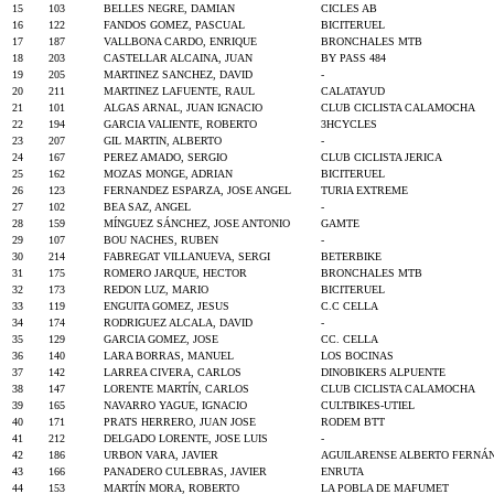
15
103
BELLES NEGRE, DAMIAN
CICLES AB
16
122
FANDOS GOMEZ, PASCUAL
BICITERUEL
17
187
VALLBONA CARDO, ENRIQUE
BRONCHALES MTB
18
203
CASTELLAR ALCAINA, JUAN
BY PASS 484
19
205
MARTINEZ SANCHEZ, DAVID
-
20
211
MARTINEZ LAFUENTE, RAUL
CALATAYUD
21
101
ALGAS ARNAL, JUAN IGNACIO
CLUB CICLISTA CALAMOCHA
22
194
GARCIA VALIENTE, ROBERTO
3HCYCLES
23
207
GIL MARTIN, ALBERTO
-
24
167
PEREZ AMADO, SERGIO
CLUB CICLISTA JERICA
25
162
MOZAS MONGE, ADRIAN
BICITERUEL
26
123
FERNANDEZ ESPARZA, JOSE ANGEL
TURIA EXTREME
27
102
BEA SAZ, ANGEL
-
28
159
MÍNGUEZ SÁNCHEZ, JOSE ANTONIO
GAMTE
29
107
BOU NACHES, RUBEN
-
30
214
FABREGAT VILLANUEVA, SERGI
BETERBIKE
31
175
ROMERO JARQUE, HECTOR
BRONCHALES MTB
32
173
REDON LUZ, MARIO
BICITERUEL
33
119
ENGUITA GOMEZ, JESUS
C.C CELLA
34
174
RODRIGUEZ ALCALA, DAVID
-
35
129
GARCIA GOMEZ, JOSE
CC. CELLA
36
140
LARA BORRAS, MANUEL
LOS BOCINAS
37
142
LARREA CIVERA, CARLOS
DINOBIKERS ALPUENTE
38
147
LORENTE MARTÍN, CARLOS
CLUB CICLISTA CALAMOCHA
39
165
NAVARRO YAGUE, IGNACIO
CULTBIKES-UTIEL
40
171
PRATS HERRERO, JUAN JOSE
RODEM BTT
41
212
DELGADO LORENTE, JOSE LUIS
-
42
186
URBON VARA, JAVIER
AGUILARENSE ALBERTO FERNÁ
43
166
PANADERO CULEBRAS, JAVIER
ENRUTA
44
153
MARTÍN MORA, ROBERTO
LA POBLA DE MAFUMET