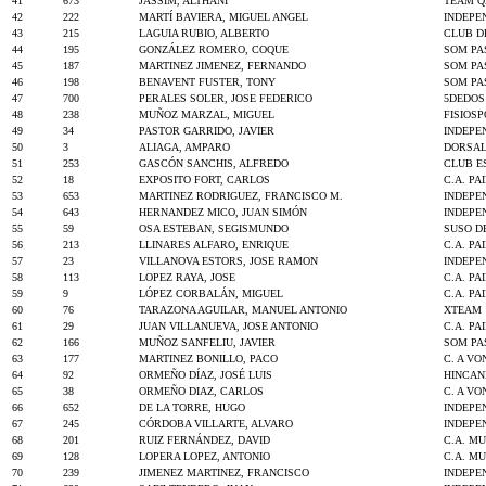
41
673
JASSIM, ALTHANI
TEAM Q
42
222
MARTÍ BAVIERA, MIGUEL ANGEL
INDEPE
43
215
LAGUIA RUBIO, ALBERTO
CLUB D
44
195
GONZÁLEZ ROMERO, COQUE
SOM PA
45
187
MARTINEZ JIMENEZ, FERNANDO
SOM PA
46
198
BENAVENT FUSTER, TONY
SOM PA
47
700
PERALES SOLER, JOSE FEDERICO
5DEDOS
48
238
MUÑOZ MARZAL, MIGUEL
FISIOS
49
34
PASTOR GARRIDO, JAVIER
INDEPE
50
3
ALIAGA, AMPARO
DORSAL
51
253
GASCÓN SANCHIS, ALFREDO
CLUB E
52
18
EXPOSITO FORT, CARLOS
C.A. PA
53
653
MARTINEZ RODRIGUEZ, FRANCISCO M.
INDEPE
54
643
HERNANDEZ MICO, JUAN SIMÓN
INDEPE
55
59
OSA ESTEBAN, SEGISMUNDO
SUSO D
56
213
LLINARES ALFARO, ENRIQUE
C.A. PA
57
23
VILLANOVA ESTORS, JOSE RAMON
INDEPE
58
113
LOPEZ RAYA, JOSE
C.A. PA
59
9
LÓPEZ CORBALÁN, MIGUEL
C.A. PA
60
76
TARAZONA AGUILAR, MANUEL ANTONIO
XTEAM
61
29
JUAN VILLANUEVA, JOSE ANTONIO
C.A. PA
62
166
MUÑOZ SANFELIU, JAVIER
SOM PA
63
177
MARTINEZ BONILLO, PACO
C. A VO
64
92
ORMEÑO DÍAZ, JOSÉ LUIS
HINCAN
65
38
ORMEÑO DIAZ, CARLOS
C. A VO
66
652
DE LA TORRE, HUGO
INDEPE
67
245
CÓRDOBA VILLARTE, ALVARO
INDEPE
68
201
RUIZ FERNÁNDEZ, DAVID
C.A. M
69
128
LOPERA LOPEZ, ANTONIO
C.A. M
70
239
JIMENEZ MARTINEZ, FRANCISCO
INDEPE