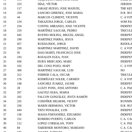
12
223
DÍAZ, VÍCTOR
5DEDOS
13
117
JARAIZ HUESO, JOSE MANUEL
THE KE
14
259
SANCHO GIMENEZ, JOSE MARIA
D.R. R
15
44
MARCOS CLIMENT, VICENTE
C. A VO
16
134
TARAZONA JORGE, CARLES
SOM PA
17
234
CONTEL MIRANZO, JOSE VICENTE
INDEPE
18
219
MARTÍNEZ SAGUAR, PEDRO
TRICUL
19
645
RUFINO MOLINA, MIGUEL ANGEL
INDEPE
20
199
MARTINEZ PARRA, JESUS
INDEPE
21
657
RUEDA RIOS, JORGE
REDOLA
22
230
MARTINEZ MARTINEZ, DAVID
C. A VO
23
95
DASI MARTI, FRANCISCO JOSE
INDEPE
24
243
ROZALEN EGEA, IVAN
INDEPE
25
636
DURÁ MERCADO, MARC
INDEPE
26
102
DEL COSO POZO, MAPI
C. A VO
27
300
MARTINEZ SAGUAR, LUIS
NO
28
212
FEBRER CALA, OSCAR
TRICUL
29
176
RODRÍGUEZ SOLER, CARMEN
C. A VO
30
148
SANCHEZ JUAREZ, JAUME
INDEPE
31
28
LUZZY PONS, JOSE ANTONIO
C.A. PA
32
207
GALVEZ OLBA, MARIA
INDEPE
33
202
FALCON GONZÁLEZ, JESÚS RAMÓN
INDEPE
34
235
CODOÑER DELHOM, VICENT
RUNNIN
35
236
MARIN HERMOSO, VICTOR
D.R. R
36
644
TATO PENALBA, LUIS
INDEPE
37
136
MASIA FERNANDEZ, EDUARDO
INDEPE
38
151
ROMERO PUERTO, CARLOS
C.A. C
39
112
LOPEZ CORBALAN, TONY
C.A. PA
40
84
TABERNER MONTORO, MARIANO
C.A. C