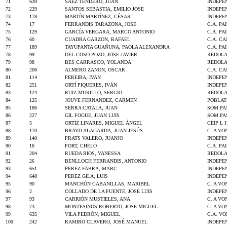
71
639
SAEZ TENDERO, JUAN
INDEPE
72
229
SANTOS SEBASTIA, EMILIO JOSE
INDEPE
73
178
MARTÍN MARTÍNEZ, CÉSAR
INDEPE
74
17
FERRANDIS TARAZONA, JOSE
C.A. PA
75
129
GARCÍA VERGARA, MARCO ANTONIO
C.A. PA
76
60
CUADRA GARZON, RAFAEL
C.A. C
77
189
TAYUPANTA GUAÑUNA, PAOLA ALEXANDRA
C.A. PA
78
99
DEL COSO POZO, JOSE JAVIER
REDOLA
79
98
BES CARRASCO, YOLANDA
REDOLA
80
206
ALMERO ZANON, OSCAR
C.A. C
81
114
PEREIRA, IVAN
INDEPE
82
251
ORTÍ PIQUERES, IVÁN
INDEPE
83
124
RUIZ MURILLO, SERGIO
REDOLA
84
125
JOUVE FERNANDEZ, CARMEN
POBLAT
85
186
SERRA CATALA, JUAN
SOM PA
86
227
GIL FOGUE, JUAN LUIS
SOM PA
87
5
ORTIZ LINARES, MIGUEL ÁNGEL
CEIP L
88
170
BRAVO ALAGARDA, JUAN JESÚS
C. A VO
89
140
PRATS VALERO, JUANJO
INDEPE
90
16
FORT, CHELO
C.A. PA
91
204
RUEDA RIOS, VANESSA
REDOLA
92
26
BENLLOCH FERRANDIS, ANTONIO
INDEPE
93
651
PEREZ FABRA, MARC
INDEPE
94
648
PEREZ GILA, LUIS
INDEPE
95
90
MANCHÓN CABANILLAS, MARIBEL
C. A VO
96
2
COLLADO DE LA FUENTE, JOSE LUIS
INDEPE
97
93
CARRIÓN MUSTIELES, ANA
C. A VO
98
73
MONTESINOS ROBERTO, JOSE MIGUEL
C. A VO
99
635
VILA PEDRÓN, MIGUEL
C.A. VO
100
242
RAMIRO CLAVERO, JOSÉ MANUEL
INDEPE