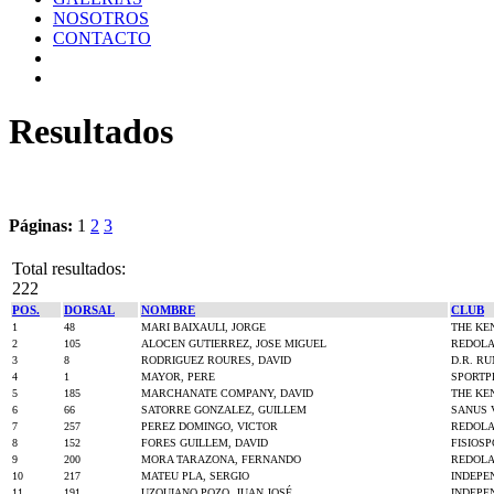
NOSOTROS
CONTACTO
Resultados
Páginas:
1
2
3
Total resultados:
222
POS.
DORSAL
NOMBRE
CLUB
1
48
MARI BAIXAULI, JORGE
THE KE
2
105
ALOCEN GUTIERREZ, JOSE MIGUEL
REDOLA
3
8
RODRIGUEZ ROURES, DAVID
D.R. R
4
1
MAYOR, PERE
SPORTP
5
185
MARCHANATE COMPANY, DAVID
THE KE
6
66
SATORRE GONZALEZ, GUILLEM
SANUS 
7
257
PEREZ DOMINGO, VICTOR
REDOLA
8
152
FORES GUILLEM, DAVID
FISIOS
9
200
MORA TARAZONA, FERNANDO
REDOLA
10
217
MATEU PLA, SERGIO
INDEPE
11
191
UZQUIANO POZO, JUAN JOSÉ
INDEPE