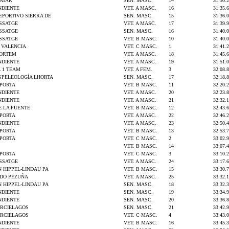
ATAR
SEN. MASC.
14
31:30.2
NDIENTE
VET. A MASC.
16
31:35.6
EPORTIVO SIERRA DE
SEN. MASC.
15
31:36.0
SSATGE
VET. A MASC.
17
31:39.9
SSATGE
SEN. MASC.
16
31:40.0
SSATGE
VET. B MASC.
10
31:40.0
 VALENCIA
VET. C MASC.
1
31:41.2
PORTEM
VET. A MASC.
18
31:45.6
NDIENTE
VET. A MASC.
19
31:51.0
 1 TEAM
VET. A FEM.
3
32:08.8
SPELEOLOGÍA LHORTA
SEN. MASC.
17
32:18.8
IPORTA
VET. B MASC.
11
32:20.2
NDIENTE
VET. A MASC.
20
32:23.8
NDIENTE
VET. A MASC.
21
32:32.1
E LA FUENTE
VET. B MASC.
12
32:43.6
IPORTA
VET. A MASC.
22
32:46.2
NDIENTE
VET. A MASC.
23
32:50.4
IPORTA
VET. B MASC.
13
32:53.7
IPORTA
VET. C MASC.
2
33:02.9
VET. B MASC.
14
33:07.4
IPORTA
VET. C MASC.
3
33:10.2
SSATGE
VET. A MASC.
24
33:17.6
N HIPPEL-LINDAU PA
VET. B MASC.
15
33:30.7
DO PEZUÑA
VET. A MASC.
25
33:32.1
N HIPPEL-LINDAU PA
SEN. MASC.
18
33:32.3
NDIENTE
SEN. MASC.
19
33:34.9
NDIENTE
SEN. MASC.
20
33:36.8
URCIELAGOS
SEN. MASC.
21
33:42.9
URCIELAGOS
VET. C MASC.
4
33:43.0
NDIENTE
VET. B MASC.
16
33:45.3