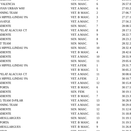
 VALENCIA
SEN. MASC.
6
26:57.0
NYAN URBAN WAY
VET. A MASC.
6
27:03.2
UNNING TEAM
VET. B MASC.
2
27:06.7
N HIPPEL-LINDAU PA
VET. B MASC.
3
27:27.1
SSATGE
VET. A MASC.
7
27:56.2
NDIENTE
SEN. MASC.
7
28:08.5
PELAT ALACUAS CT
VET. A MASC.
8
28:17.5
NDIENTE
VET. A MASC.
9
28:22.7
NDIENTE
SEN. MASC.
8
28:23.2
T TEAM
SEN. MASC.
9
28:32.2
N HIPPEL-LINDAU PA
SEN. MASC.
10
28:32.4
NDIENTE
VET. B MASC.
4
28:42.6
NDIENTE
VET. A MASC.
10
28:55.9
NDIENTE
SEN. MASC.
11
29:05.6
N HIPPEL-LINDAU PA
VET. A FEM.
1
29:31.7
VET. B MASC.
5
30:05.2
PELAT ALACUAS CT
VET. A MASC.
11
30:08.6
N HIPPEL-LINDAU PA
VET. A FEM.
2
30:10.7
NDIENTE
VET. A MASC.
12
30:15.8
IPORTA
VET. B MASC.
6
30:17.5
NDIENTE
SEN. FEM.
1
30:19.1
NDIENTE
VET. B MASC.
7
30:23.3
G TEAM D-PILAR
VET. A MASC.
13
30:28.9
UNNING TEAM
VET. A MASC.
14
30:29.0
NDIENTE
SEN. MASC.
12
31:12.6
NDIENTE
VET. A MASC.
15
31:18.8
AMESLLARGUES
SEN. MASC.
13
31:19.1
IPORTA
VET. B MASC.
8
31:19.5
AMESLLARGUES
VET. B MASC.
9
31:26.8