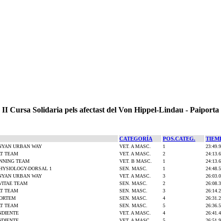
II Cursa Solidaria pels afectast del Von Hippel-Lindau - Paiporta
CATEGORÍA
POS.CATEG.
TIEM
NYAN URBAN WAY
VET. A MASC.
1
23:49.9
T TEAM
VET. A MASC.
2
24:13.6
UNNING TEAM
VET. B MASC.
1
24:13.6
HYSIOLOGY-DORSAL 1
SEN. MASC.
1
24:48.5
NYAN URBAN WAY
VET. A MASC.
3
26:03.0
VITAE TEAM
SEN. MASC.
2
26:08.3
T TEAM
SEN. MASC.
3
26:14.2
PORTEM
SEN. MASC.
4
26:31.2
T TEAM
SEN. MASC.
5
26:36.5
NDIENTE
VET. A MASC.
4
26:41.4
NDIENTE
VET. A MASC.
5
26:51.9