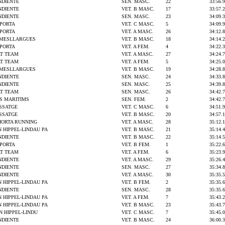
NDIENTE
SEN. MASC.
22
33:56.9
NDIENTE
VET. B MASC.
17
33:57.2
NDIENTE
SEN. MASC.
23
34:09.3
IPORTA
VET. C MASC.
5
34:09.9
IPORTA
VET. A MASC.
26
34:12.8
AMESLLARGUES
VET. B MASC.
18
34:14.2
IPORTA
VET. A FEM.
4
34:22.3
T TEAM
VET. A MASC.
27
34:24.7
T TEAM
VET. A FEM.
5
34:25.0
AMESLLARGUES
VET. B MASC.
19
34:28.8
NDIENTE
SEN. MASC.
24
34:33.8
NDIENTE
SEN. MASC.
25
34:39.8
T TEAM
SEN. MASC.
26
34:42.7
S MARITIMS
SEN. FEM.
2
34:42.7
SSATGE
VET. C MASC.
6
34:51.9
SSATGE
VET. B MASC.
20
34:57.1
 HORTA RUNNING
VET. A MASC.
28
35:12.1
N HIPPEL-LINDAU PA
VET. B MASC.
21
35:14.4
NDIENTE
VET. B MASC.
22
35:14.5
IPORTA
VET. B FEM.
1
35:22.6
T TEAM
VET. A FEM.
6
35:23.9
NDIENTE
VET. A MASC.
29
35:26.4
NDIENTE
SEN. MASC.
27
35:34.8
NDIENTE
VET. A MASC.
30
35:35.5
N HIPPEL-LINDAU PA
VET. B FEM.
2
35:35.6
NDIENTE
SEN. MASC.
28
35:35.6
N HIPPEL-LINDAU PA
VET. A FEM.
7
35:43.2
N HIPPEL-LINDAU PA
VET. B MASC.
23
35:43.7
N HIPPEL-LINDU
VET. C MASC.
7
35:45.0
NDIENTE
VET. B MASC.
24
36:00.3