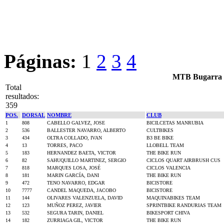
Páginas:
1
2
3
4
MTB Bugarra -
Total
resultados:
359
POS.
DORSAL
NOMBRE
CLUB
1
808
CABELLO GALVEZ, JOSE
BICILCETAS MANRUBIA
2
536
BALLESTER NAVARRO, ALBERTO
CULTBIKES
3
434
OLTRA COLLADO, IVAN
B3 BE BIKE
4
13
TORRES, PACO
LLOBELL TEAM
5
183
HERNANDEZ BAETA, VICTOR
THE BIKE RUN
6
82
SAHUQUILLO MARTINEZ, SERGIO
CICLOS QUART AIRBRUSH CUS
7
818
MARQUES LOSA, JOSÉ
CICLOS VALENCIA
8
181
MARIN GARCÍA, DANI
THE BIKE RUN
9
472
TENO NAVARRO, EDGAR
BICISTORE
10
7777
CANDEL MAQUEDA, JACOBO
BICISTORE
11
144
OLIVARES VALENZUELA, DAVID
MAQUINABIKES TEAM
12
123
MUÑOZ PEREZ, JAVIER
SPRINTBIKE RANDURIAS TEAM
13
532
SEGURA TARIN, DANIEL
BIKESPORT CHIVA
14
182
ZURRIAGA GIL, VICTOR
THE BIKE RUN