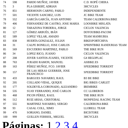
74
598
PARDO MUÑOZ, JAVIER
C.D. ROPÉ CHERA
75
3
PLA GISBERT, ADRIAN
3HCYCLES
76
851
HERMOSIN CARPIO, PABLO
INDEPENDIENTE
77
501
VICENTE SANCHEZ, LUIS
JC BIKE TEAM
78
552
GARCÍA GARCÍA, JUAN ANTONIO
TEAM CALDERONA BIKE
79
406
FERNANDEZ DE CASTRO, JOSE MARIA
LOOSBIKE MISLATA
80
12
TARAZONA TORDERA, JORGE
CICLOS VALENCIA
81
127
GÓMEZ ARBUÉS, IBÁN
DOYOUBIKE-PACOM
82
589
LOPEZ VILLAR, AMADO
TEAM MANRUBIA
83
838
HUERTA GONZALEZ, JULIAN
BIKESPORTCHIVA
84
31
CALPE BONILLO, JOSE CARLOS
SPRINTBIKE RANDURIAS TEAM
85
569
ESCUDERO MARTINEZ, PABLO
THE BIKE RUN
86
34
LOPEZ RICO, JUANJO
CICLOS VALENCIA
87
208
JOVER SANTOS-JUANES, VICENTE
G4 HEGOPLAC
88
763
JURADO RAMON, MANUEL
ASBIKE.ES
89
163
PÉREZ MUÑOZ, FCO. JAVIER
SPEEDBIKE TORRENT
DE LAS HERAS GUERRER, JOSE
90
157
SPEEDBIKE TORRENT
FRANCISCO
91
433
BARGUES NAVARRO, RAUL
B3 BE BIKE
92
205
COLLADO VIDAL, QUIQUE
BIG BIKES CARLET
93
177
SOLDEVILA CORONADO, ALEJANDRO
IBEMBIKE
94
535
SUAY FERRANDO, JOSÉ CARLOS
CC LLOBEROS
95
468
PICON PÉREZ, RAUL
THE BIKE RUN
96
512
RUIZ ARIAS, CRISTOBAL
MONPEDAL RACING TEAM
97
555
MARTINEZ NAVARRO, SERGIO
CALDERONA BIKE
98
93
CASAL COLL, XIMO
LLOBELL TEAM
99
470
SORIANO, DANIEL
BICISTORE
100
999
GUILLEN FERRIOL, MIGUEL
3HCYCLES
Páginas:
1
2
3
4