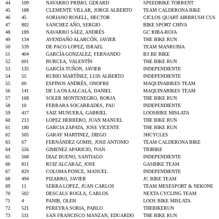
44
109
NAVARRO PRIMO, GERARD
SPEEDBIKE TORRENT
45
188
CLEMENTE VILLAR, JORGE ALBERTO
TEAM CALDERONA BIKE
46
45
SORIANO ROSELL, HECTOR
CICLOS QUART AIRBRUSH CUS
47
802
SANCHEZ AÑO, SERGIO
BIKE SPORT CHIVA
48
189
NAVARRO SÁEZ, ANDRÉS
GC RIBA-ROJA
49
134
AVENDAÑO ALARCÓN, JAVIER
THE BIKE RUN
50
539
DE PACO LOPEZ, ISRAEL
TEAM MANRUBIA
51
404
GARCÍA GONZALEZ, FERNANDO
B3 BE BIKE
52
601
BURCEA, VALENTÍN
THE BIKE RUN
53
135
GARCÍA TUÑON, JAVIER
INDEPENDIENTE
54
55
RUBIO MARTÍNEZ, LUIS ALBERTO
INDEPENDIENTE
55
60
ESPINOS ANDRÉS, ONOFRE
MAQUINABIKES TEAM
56
141
DE LA OSA ALCALÁ, DANIEL
MAQUINABIKES TEAM
57
168
SOLER MONTENEGRO, BORJA
THE BIKE RUN
58
10
FERRARA SOCARRADES, PAU
INDEPENDIENTE
59
417
SAIZ MUNUERA, GABRIEL
LOOSBIKE MISLATA
60
213
LOPEZ HERRERO, JUAN MANUEL
THE BIKE RUN
61
180
GARCIA ZAPATA, JOSE VICENTE
THE BIKE RUN
62
505
GARAY MARTINEZ, DIEGO
3HCYCLES
63
67
FERNÁNDEZ GOMIS, JOSE ANTONIO
TEAM CALDERONA BIKE
64
556
GIMENEZ APARICIO, IVAN
TRIBIKE
65
568
DIAZ BUENO, SANTIAGO
INDEPENDIENTE
66
811
RUIZ ALCARAZ, JOSE
GASBIKE TEAM
67
829
COLOMA PONCE, MANUEL
INDEPENDIENTE
68
494
PIZARRO, JAVIER
JC BIKE TEAM
69
11
SERRA LOPEZ, JUAN CARLOS
TEAM MESESPORT & NEKONE
70
502
DESCALS ROGLA, CARLOS
NEXTA CYCLING TEAM
71
4
PANIB, OLEH
LOOS BIKE MISLATA
72
521
PEREYRA SORIA, PABLO
THEBIKERUN
73
531
SAN FRANCISCO MANZAN, EDUARDO
THE BIKE RUN