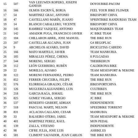
VAN LEEUWEN ROPERO, JOSEPH
15
507
DOYOUBIKE-PACOM
GANESH
16
566
OLMOS ESCRIVÁ, BORJA
FEEL YOUR BIKE FLOWER
17
54
MARTINEZ GRAU, ANTONIO
BIKESPORT CHIVA
18
47
CASTELLANO MARÍN, JUANJO
SPRINTBIKE RANDURIAS TEAM
19
14
BLANCH CABALLERO, VICENTE
BIKESPORT CHIVA
20
145
RAMIREZ VAZQUEZ, ANTONIO
MAQUINABIKES TEAM
21
142
AMADOR PUGA, FRANCISCO JAVIER
JC BIKE TEAM
22
184
CHILLARON ABRIL, JOSE MANUEL
THE BIKE RUN
23
207
CASTELLAR ALCAINA, JUAN
G4 HEGOPLAC
24
9
ARCHELOS ALVARO, DAVID
BICICLETAS CABEDO
25
166
MATO MARTELO, JAVIER
TEAM MANRUBIA
26
185
MIRALLES PÉREZ, CHEMA
8 PULGADAS
27
544
MORENO, SERGIO
THEBIKERUN
28
112
LEÓN GUERRERO, RUBÉN
CALDERONA BIKE
29
22
MORILLO, ALVARO
TEAM MESESPORT & NEKONE
30
122
MORENO FERNANDEZ, PEDRO
TEAM MANRUBIA
31
852
FERRER CRUCEIRA, FELIPE
THE BIKE RUN
32
576
ELORRIAGA GIRALDO, CÉSAR
BIKESPORTCHIVA
33
126
MUGUERZA ALEJANDRO, LUIS
CULTBIKES
34
218
GARCIA RAGA, ISMAEL
THE BIKE RUN
35
825
GOMEZ VIGARA, SERGIO
JC BIKE
36
537
BENEDITO GISBERT, ADRIAN
INDEPENDIENTE
37
518
PASCUAL MARTI, NELSON
SPEEDBIKE TORRENT
38
831
ACLACHA CALLADO, CESAR
MANRUBIA
39
33
BALSEIRO OTERO, JABEL
TEAM MESESPORT & NEKONE
40
401
MARTINEZ PEREZ, RAUL
MON PEDAL
41
139
ZALLA, STEFANO
INDEPENDIENTE
42
98
CIFRE JULIA, JOSE LUIS
ASBIKE.ES
43
581
CLIMENT SALVADOR, JUAN CARLOS
THE BIKE RUN