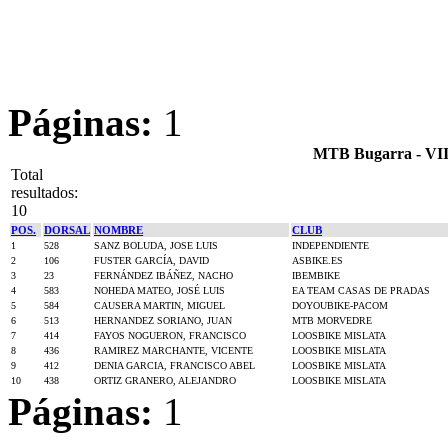
Páginas:
1
MTB Bugarra - VII
Total
resultados:
10
POS.
DORSAL
NOMBRE
CLUB
1
528
SANZ BOLUDA, JOSE LUIS
INDEPENDIENTE
2
106
FUSTER GARCÍA, DAVID
ASBIKE.ES
3
23
FERNÁNDEZ IBÁÑEZ, NACHO
IBEMBIKE
4
583
NOHEDA MATEO, JOSÉ LUIS
EA TEAM CASAS DE PRADAS
5
584
CAUSERA MARTIN, MIGUEL
DOYOUBIKE-PACOM
6
513
HERNANDEZ SORIANO, JUAN
MTB MORVEDRE
7
414
FAYOS NOGUERON, FRANCISCO
LOOSBIKE MISLATA
8
436
RAMIREZ MARCHANTE, VICENTE
LOOSBIKE MISLATA
9
412
DENIA GARCIA, FRANCISCO ABEL
LOOSBIKE MISLATA
10
438
ORTIZ GRANERO, ALEJANDRO
LOOSBIKE MISLATA
Páginas:
1