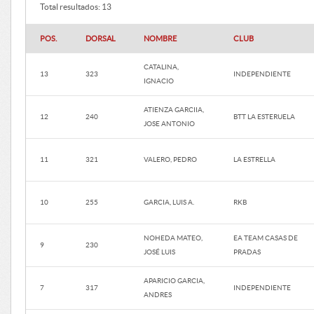
Total resultados: 13
POS.
DORSAL
NOMBRE
CLUB
CATALINA,
13
323
INDEPENDIENTE
IGNACIO
ATIENZA GARCIIA,
12
240
BTT LA ESTERUELA
JOSE ANTONIO
11
321
VALERO, PEDRO
LA ESTRELLA
10
255
GARCIA, LUIS A.
RKB
NOHEDA MATEO,
EA TEAM CASAS DE
9
230
JOSÉ LUIS
PRADAS
APARICIO GARCIA,
7
317
INDEPENDIENTE
ANDRES