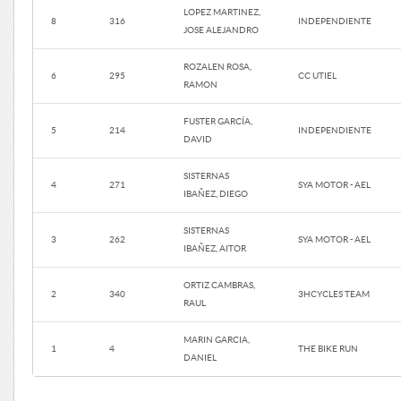
LOPEZ MARTINEZ,
8
316
INDEPENDIENTE
JOSE ALEJANDRO
ROZALEN ROSA,
6
295
CC UTIEL
RAMON
FUSTER GARCÍA,
5
214
INDEPENDIENTE
DAVID
SISTERNAS
4
271
SYA MOTOR - AEL
IBAÑEZ, DIEGO
SISTERNAS
3
262
SYA MOTOR - AEL
IBAÑEZ, AITOR
ORTIZ CAMBRAS,
2
340
3HCYCLES TEAM
RAUL
MARIN GARCIA,
1
4
THE BIKE RUN
DANIEL