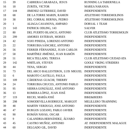
15
39
CABRERA CARABAZA, JESUS
RUNNING LA TABERNILLA
16
18
ZURITA, VICTOR
MAREA NARANJA
17
144
JIMENEZ GUTIERREZ, DAVID
INDEPENDIENTE
18
68
DE LA TORRE MARIN, RAMON
ATLETISMO TORREMOLINOS
19
38
DEL CORRAL BERNIA, PEDRO
ATLETISMO TORREMOLINOS
20
1
ALIAGA CASANOVA, AMPARO
DORSAL 1 TEAM
21
143
PATRICK ODLING, 143
SALVER
22
80
DEL PUERTO BLANCO, ANTONIO
CLUB ATLETISMO TORREMOLIN
23
299
AMORES ESTEBAN, MOISES
INDEPENDIENTE
24
42
SOJO PINEDA, LORENZO ANTONIO
INDEPENDIENTE
25
22
TORRUBIA SÁNCHEZ, ANTONIO
INDEPENDIENTE
26
56
FERRER FÉRNANDEZ, JUAN CARLOS
INDEPENDIENTE
27
58
MARTÍNEZ JIMÉNEZ, JUAN RAMÓN
INDEPENDIENTE
28
51
RICA TELLADO, TERESA
CLUB ATLETISMO CIUDAD ATA
29
142
WHITLAN, STEVEN
GOOLE VIKING STRIDERS
30
44
TENA, SERGIO
INDEPENDIENTE
31
73
DEL ARCO BALLESTEROS, LUIS MIGUEL
INDEPENDIENTE
32
6
MAROTO CASTILLO, PAULA
INDEPENDIENTE
33
109
CÁRDENAS GUACHI, THERRY
INDEPENDIENTE
34
24
TORRUBIA CRUCES, ANTONIO PABLO
INDEPENDIENTE
35
95
SIERRA GONZÁLEZ, JOSÉ ANTONIO
INDEPENDIENTE
36
13
ROMERA LÓPEZ, JUAN JOSÉ
INDEPENDIENTE
37
119
RECIO, MARÍA JOSÉ
BIKE&BEERS
38
298
SOMODEVILLA RODRIGUE, MARGOT
MELILLERO TRAINNING
39
48
MARTIN VERDUGO, JOSE ANTONIO
INDEPENDIENTE
40
47
BURGOS LOZANO, PABLO JAVIER
INDEPENDIENTE
41
90
ROMÁN NAVAS, OSCAR
INDEPENDIENTE
42
9
CALANDRIA HERNÁNDEZ, ÁLVARO
INDEPENDIENTE
43
45
CASTRO MUÑOZ, ANTONIO
AT. INDEPENDIENTE MALAGUE
44
60
DELGADO GIL, DAVID
INDEPENDIENTE