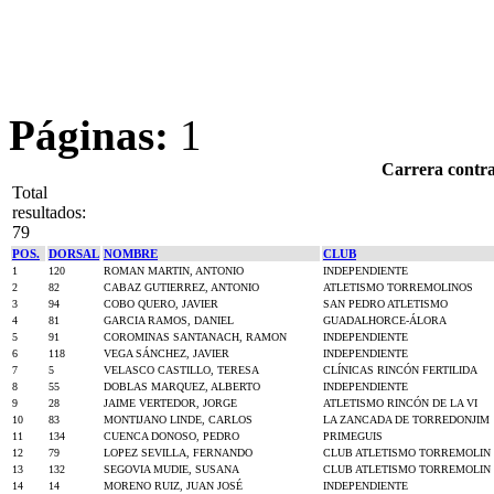
Páginas:
1
Carrera contra
Total
resultados:
79
POS.
DORSAL
NOMBRE
CLUB
1
120
ROMAN MARTIN, ANTONIO
INDEPENDIENTE
2
82
CABAZ GUTIERREZ, ANTONIO
ATLETISMO TORREMOLINOS
3
94
COBO QUERO, JAVIER
SAN PEDRO ATLETISMO
4
81
GARCIA RAMOS, DANIEL
GUADALHORCE-ÁLORA
5
91
COROMINAS SANTANACH, RAMON
INDEPENDIENTE
6
118
VEGA SÁNCHEZ, JAVIER
INDEPENDIENTE
7
5
VELASCO CASTILLO, TERESA
CLÍNICAS RINCÓN FERTILIDA
8
55
DOBLAS MARQUEZ, ALBERTO
INDEPENDIENTE
9
28
JAIME VERTEDOR, JORGE
ATLETISMO RINCÓN DE LA VI
10
83
MONTIJANO LINDE, CARLOS
LA ZANCADA DE TORREDONJIM
11
134
CUENCA DONOSO, PEDRO
PRIMEGUIS
12
79
LOPEZ SEVILLA, FERNANDO
CLUB ATLETISMO TORREMOLIN
13
132
SEGOVIA MUDIE, SUSANA
CLUB ATLETISMO TORREMOLIN
14
14
MORENO RUIZ, JUAN JOSÉ
INDEPENDIENTE