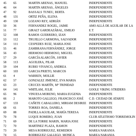
45
65
MARTIN ARENAS, MANUEL
INDEPENDIENTE
46
64
MARTIN ARENAS, ÁNGELES
INDEPENDIENTE
47
92
BASSALS TUNEU, BERTA
INDEPENDIENTE
48
131
ORTIZ PEÑA, ELENA
INDEPENDIENTE
49
130
LOZANO REY, ADRIÁN
INDEPENDIENTE
50
36
FERNANDEZ ROGEL, JAIME
AMO ALLÁ DE AGUILAR DE LA
51
77
GIRALT GARDEAZÁBAL, EMILIO
E.T.
52
108
RAMOS GUERRERO, IZAN
INDEPENDIENTE
53
112
TRUJILLO CARMONA, SALVADOR
INDEPENDIENTE
54
111
CESPEDES RUIZ, MARIA JOSE
INDEPENDIENTE
55
46
ZAMBRANA FERNÁNDEZ, JORGE
INDEPENDIENTE
56
43
HERMOSO HERMOSO, MIGUEL
INDEPENDIENTE
57
29
GARCÍA ALARCÓN, JAVIER
INDEPENDIENTE
58
113
AGUILERA, PILAR
INDEPENDIENTE
59
104
RUBIO VIVANCO, ANDREA
INDEPENDIENTE
60
103
GARCIA PRIETO, MARCOS
INDEPENDIENTE
61
4
WARREN, MOLLIE
INDEPENDIENTE
62
57
GONZALEZ JIMENEZ, EVA MARIA
INDEPENDIENTE
63
23
CRUCES MARTÍN, Mª TRINIDAD
INDEPENDIENTE
64
141
WHITLAM, JULIE
GOOLE VIKING STRIDERS
65
96
VINUESA MORENO, MARIA EUGENIA
INDEPENDIENTE
66
2
MAROTO GALLEGO, FRANCISCO JOSÉ
C.D. CIUDAD DE ATARFE
67
133
CAÑETE CABALLERO, MIRIAM DESIREE
INDEPENDIENTE
68
61
TORRES ROA, DANIELA
INDEPENDIENTE
69
88
PADILLA AGUILAR, MARÍA TERESA
INDEPENDIENTE
70
78
LUQUE ROMERO, JUAN
CLUB ATLETISMO TORREMOLIN
71
69
DE LA TORRE MARIN, MARIA JOSE
INDEPENDIENTE
72
70
MARTINEZ PLAZA, RAMON
INDEPENDIENTE
73
20
MESA RODRIGUEZ, REMEDIOS
MAREA NARANJA
74
15
RODRIGUEZ GALLEGO, MONICA
MAREA NARANJA