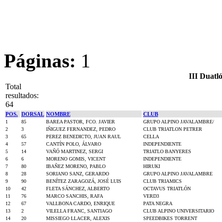
Páginas:
1
III Duatl
Total
resultados:
64
POS.
DORSAL
NOMBRE
CLUB
1
85
BAREA PASTOR, FCO. JAVIER
GRUPO ALPINO JAVALAMBRE/
2
3
IÑIGUEZ FERNANDEZ, PEDRO
CLUB TRIATLON PETRER
3
65
PEREZ BENEDICTO, JUAN RAUL
CELLA
4
57
CANTÍN POLO, ÁLVARO
INDEPENDIENTE
5
14
VAÑÓ MARTINEZ, SERGI
TRIATLO BANYERES
6
6
MORENO GOMIS, VICENT
INDEPENDIENTE
7
80
IBAÑEZ MORENO, PABLO
HIRUKI
8
28
SORIANO SANZ, GERARDO
GRUPO ALPINO JAVALAMBRE
9
90
BENÍTEZ ZARAGOZÁ, JOSÉ LUIS
CLUB TRIAMICS
10
42
FLETA SÁNCHEZ, ALBERTO
OCTAVUS TRIATLÓN
11
76
MARCO SANCHIS, RAFA
VERD3
12
67
VALLBONA CARDO, ENRIQUE
PATA NEGRA
13
2
VILELLA FRANC, SANTIAGO
CLUB ALPINO UNIVERSITARIO
14
20
MISSIEGO LLACER, ALEXIS
SPEEDBIKES TORRENT