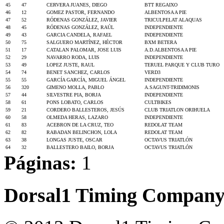
45
47
CERVERA JUANES, DIEGO
BTT REGAIXO
46
12
GOMEZ PASTOR, FERNANDO
ALBENTOSA A PIE
47
52
RÓDENAS GONZÁLEZ, JAVIER
TRICULPELAT ALAQUAS
48
45
RÓDENAS GONZÁLEZ, RAÚL
INDEPENDIENTE
49
43
GARCIA CANDELA, RAFAEL
INDEPENDIENTE
50
75
SALGUERO MARTÍNEZ, HÉCTOR
BXM BETERA
51
17
CATALAN PALOMAR, JOSE LUIS
A.D.ALBENTOSA A PIE
52
29
NAVARRO RODA, LUIS
INDEPENDIENTE
53
49
LOPEZ JUSTE, RAUL
TERUEL PARQUE Y CLUB TURO
54
74
BENET SANCHEZ, CARLOS
VERD3
55
55
GARCÍA GARCÍA, MIGUEL ÁNGEL
INDEPENDIENTE
56
320
GIMENO MOLLA, PABLO
A.SAGUNT-TRIDIMONIS
57
44
SILVESTRE PIA, BORJA
INDEPENDIENTE
58
61
PONS LOBATO, CARLOS
CULTBIKES
59
21
CORDERO BALLESTEROS, JESÚS
CLUB TRIATLON ORIHUELA
60
58
OLMEDA HERAS, LAZARO
INDEPENDIENTE
61
83
ACEBRON DE LA CRUZ, TEO
REDOLAT TEAM
62
82
RABADAN BELINCHON, LOLA
REDOLAT TEAM
63
38
LONGAS JUSTE, OSCAR
OCTAVUS TRIATLÓN
64
32
BALLESTERO BAILO, BORJA
OCTAVUS TRIATLÓN
Páginas:
1
Dorsal1 Timing Compan