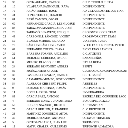
15
33
ORTIZ AGUADO, CARLOS
CLUB TRIATLÓ SUECA
16
10
VILAPLANA SANMIGUEL, RAFA
INDEPENDIENTE
17
79
ARIÑO TORRES, RAUL
AD VILLARROYA DE LOS PINA
18
41
LOPEZ TEJEDOR, IGNACIO
INDEPENDIENTE
19
81
BESÓ CAMPOS, OSCAR
INDEPENDIENTE
20
60
HERNÁNDEZ GARCÍA, LEBNI JOSUÉ
INDEPENDIENTE
21
84
TARAZONA MANDINGORRA, JOSÉ
INDEPENDIENTE
22
25
TARRASÓ BENAVENT, ENRIQUE
CROSSWORK OCR TEAM
23
46
CARBONELL SÁNCHEZ, VICENT
CROSSWORK BTT TEAM
24
56
BLASCO MERINO, RICARDO
UD BIKING TURIA
25
70
SÁNCHEZ SÁNCHEZ, JAVIER
IVECO FANDOS TRIATLON TER
26
62
FERRANDO CUESTA, DIANA
BICICLETAS SANCHIS
27
22
BARBERA TORNER, ANGELINO
C.C.AT-ZENET
28
51
MORALES CÓRDOBA, OSCAR
SABANDEÑOS
29
8
MELERO BLASCO, JULIO
BTT LA RODA
30
24
SERRANO BENAVENT, ANDRÉS
BEFITT
31
89
MUÑOZ ASENSIO, JOSE
CLUBNATACIONCRIPTANAGIGAN
32
30
PASCUAL GONZALEZ, CARLOS
CC EL GARBÍ
33
31
CAMARENA MOMPO, JOSE VICENTE
INDEPENDIENTE
34
54
ALABAJOS CHISBERT, FELIPE
ASBIKE.ES
35
9
SORIANO MARTINEZ, TOMÁS
INDEPENDIENTE
36
11
BONELL JORDA, TONI
ENVERGADURA
37
86
GARCIA SAEZ, ANTONIO
ESCUELA DEL CORREDOR PACO
38
4
SERRANO LOPEZ, JUAN ANTONIO
BORA-SPECIALIZED
39
50
HUGUET NAVARRO, HECTOR
AL TRANTRAN
40
73
GARCIA GUILLEN, ALEJANDRO
C. C BICITERUEL
41
23
MARTÍNEZ DOMÉNECH, AITOR
INDEPENDIENTE
42
39
MURILLO RAMOS, ANTONIO
OCTAVUS TRIATLON
43
5
ORTEGA PALANCA, JUAN LUIS
TRIDIMONIS
44
16
MATEU CHALER, GUILLERMO
TRIPOWER ALMAZORA