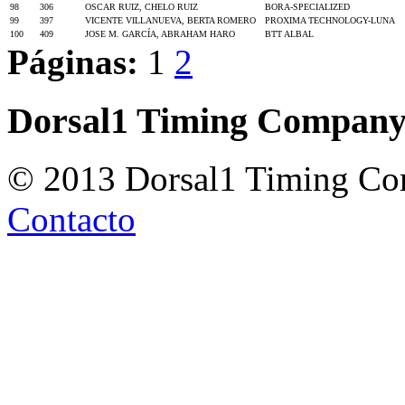
98
306
OSCAR RUIZ, CHELO RUIZ
BORA-SPECIALIZED
99
397
VICENTE VILLANUEVA, BERTA ROMERO
PROXIMA TECHNOLOGY-LUNA
100
409
JOSE M. GARCÍA, ABRAHAM HARO
BTT ALBAL
Páginas:
1
2
Dorsal1 Timing Compan
© 2013 Dorsal1 Timing C
Contacto