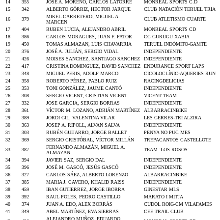
14
355
JOSÉ A. MORENO, CARLOS LATORRE
MONREAL SPORTS C.D
15
342
ALBERTO GÓRRIZ, HECTOR JARQUE
CLUB NATACIÓN TERUEL TRIA
MIKEL CARRETERO, MIGUEL A.
16
379
CLUB ATLETISMO CUARTE
MARCEN
17
404
RUBEN LUCIA, ALEJANDRO ABRIL
MONREAL SPORTS CD
18
386
CARLOS MORAGUES, JUAN F. PATOR
CC GURUGU XABIA
19
450
TOMAS ALMAZAN, LUIS CHAVARRIA
TERUEL INDÓMITO-GAMTE
20
376
JOSÉ A. JULIÁN, SERGIO VIDAL
INDEPENDIENTE
21
426
MOISES SANCHEZ, SANTIAGO SANCHEZ
INDEPENDIENTE
22
417
CRISTINA DOMINGUEZ, DAVID SANCHEZ
ENDURANCE SPORT LAPS
23
348
MIGUEL PERIS, ADOLF MARCO
CICOLOCLÍNIC-AQUERIES RUN
24
358
ROBERTO PÉREZ, PABLO RUIZ
RACINGDELICIAS
25
353
TONI GONZÁLEZ, JAUME CANTÓ
INDEPENDIENTE
26
308
SERGIO VICENT, CRISTIAN VICENT
VICENT TEAM
27
332
JOSE GARCIA, SERGIO BORRAS
INDEPENDIENTE
28
361
VÍCTOR M. LOZANO, ADRIÁN MARTÍNEZ
ALBARRACINBIKE
29
389
JORDI GIL, VALENTINA VILAR
LES GERRES-TRI ALZIRA
30
363
JOSEP A. RIPOLL, ALVAN SALVA
INDEPENDIENTE
31
303
RUBÉN GUIJARRO, JORGE BALLET
PENYA NO PUC MES
32
369
SERGIO CRISTÓBAL, VÍCTOR MILLÁN
TREPACANTOS CASTELLOTE
FERNANDO ALMAZÁN, MIGUEL A.
33
387
TEAM ¨LOS ROSOS¨
ALMAZAN
34
394
JAVIER SAZ, SERGIO DAL
INDEPENDIENTE
35
396
JOSÉ M. GASCÓ, JESÚS GASCÓ
INDEPENDIENTE
36
327
CARLOS SÁEZ, ALBERTO LORENZO
ALBARRACINBIKE
37
385
MARIA J. CAVERO, KHALID RAISS
INDEPENDIENTE
38
459
IBAN GUTIERREZ, JORGE IBORRA
GINESTAR MLS
39
392
RAUL POLES, PEDRO CASTILLO
MARATO I MITJA
40
374
JUAN A. EDO, ALEX BORRÁS
CUDOL ROIG-CM VILAFAMES
41
349
ABEL MARTÍNEZ, EVA SIERRAS
CEE TRAIL CLUB
ALEJANDRO MUÑOZ, EDUARDO