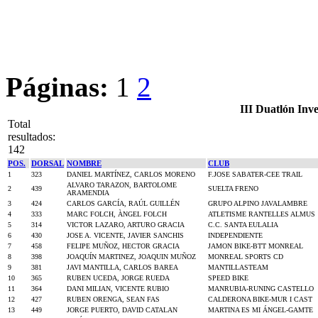
Páginas:
1
2
III Duatlón In
Total
resultados:
142
POS.
DORSAL
NOMBRE
CLUB
1
323
DANIEL MARTÍNEZ, CARLOS MORENO
F.JOSE SABATER-CEE TRAIL
ALVARO TARAZON, BARTOLOME
2
439
SUELTA FRENO
ARAMENDIA
3
424
CARLOS GARCÍA, RAÚL GUILLÉN
GRUPO ALPINO JAVALAMBRE
4
333
MARC FOLCH, ÀNGEL FOLCH
ATLETISME RANTELLES ALMUS
5
314
VICTOR LAZARO, ARTURO GRACIA
C.C. SANTA EULALIA
6
430
JOSE A. VICENTE, JAVIER SANCHIS
INDEPENDIENTE
7
458
FELIPE MUÑOZ, HECTOR GRACIA
JAMON BIKE-BTT MONREAL
8
398
JOAQUÍN MARTINEZ, JOAQUIN MUÑOZ
MONREAL SPORTS CD
9
381
JAVI MANTILLA, CARLOS BAREA
MANTILLASTEAM
10
365
RUBEN UCEDA, JORGE RUEDA
SPEED BIKE
11
364
DANI MILIAN, VICENTE RUBIO
MANRUBIA-RUNING CASTELLO
12
427
RUBEN ORENGA, SEAN FAS
CALDERONA BIKE-MUR I CAST
13
449
JORGE PUERTO, DAVID CATALAN
MARTINA ES MI ÁNGEL-GAMTE