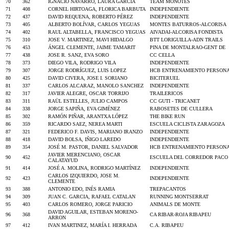
70
362
IGNACIO NAVARRO, LAURA GARCIA
TEAM MONOTES
71
408
CORNEL HIRTOAGA, FLORICA BARBUTA
INDEPENDIENTE
72
437
DAVID REQUENA, ROBERTO PÉREZ
INDEPENDIENTE
73
405
ALBERTO BOLÍVAR, CARLOS YEGUAS
MONTES BATURROS-ALCORISA
74
402
RAUL ALTABELLA, FRANCISCO YEGUAS
AIVADAI-ALCORISA FONDISTA
75
310
JOSE V. MARTINEZ, MAVI HIDALGO
BTT LORIGUILLA-ADN TRAILS
76
453
ÁNGEL CLEMENTE, JAIME TAMARIT
PINA DE MONTALRAO-GENT DE
77
438
JOSE R. SANZ, EVA SORO
CC CELLA
78
373
DIEGO VILA, RODRIGO VILA
INDEPENDIENTE
79
307
JORGE RODRÍGUEZ, LUIS LOPEZ
HCB ENTRENAMIENTO PERSON
80
425
DAVID CIVERA, JOSE I. SORIANO
BICITERUEL
81
337
CARLOS ALCARAZ, MANOLO SANCHEZ
INDEPENDIENTE
82
317
JAVIER ALEGRE, OSCAR TORRIJO
TRAILERICOS
83
311
RAÜL ESTELLES, JULIO CAMPOS
CC GUTI - TRICANET
84
338
JORGE SAPIÑA, EVA GIMÉNEZ
RABOSETES DE CULLERA
85
302
RAMÓN PIÑAR, ARANTXA LÓPEZ
THE BIKE RUN
86
359
RICARDO SAEZ, NEREA MARTI
ESCUELA CICLISTA ZARAGOZA
87
321
FEDERICO F. DAVIS, MARIANO IRANZO
INDEPENDIENTE
88
418
DAVID BOLSA, IÑIGO LAREDO
INDEPENDIENTE
89
354
JOSÉ M. PASTOR, DANIEL SALVADOR
HCB ENTRENAMIENTO PERSON
JAVIER MERENCIANO, OSCAR
90
452
ESCUELA DEL CORREDOR PACO
CALATAYUD
91
414
JOSÉ A. MOLINA, RODRIGO MARTÍNEZ
INDEPENDIENTE
CARLOS IZQUIERDO, JOSE M.
92
423
INDEPENDIENTE
CLEMENTE
93
388
ANTONIO EDO, INÉS RAMIA
TREPACANTOS
94
309
JUAN C. GARCIA, RAFAEL CATALAN
RUNNING MONTSERRAT
95
403
CARLOS ROMERO, JORGE PARICIO
ANIMALS DE MONTE
DAVID AGUILAR, ESTEBAN MORENO-
96
368
CA RIBAR-ROJA RIBAPEU
ARRON
97
412
IVAN MARTINEZ, MARÍA I. HERRADA
C.A. RIBAPEU