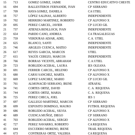
15
713
GOMEZ GOMEZ, JAIME
CENTRO EDUCATIVO CHESTE
16
694
BALLESTEROS FERNANDE, IVAN
CP SERRANO
17
709
HAYA GOMEZ, DANIELA
CA UTIEL
18
757
LÓPEZ SALINAS, ALBERTO
INDEPENDIENTE
19
702
HERRERO MARTINEZ, ROBERTO
CP ALFONSO X
20
695
PEREZ CARCEL, JAVIER
CP LUCIO GIL
21
737
ATIENZA BENLLOCH, IVAN
INDEPENDIENTE
22
654
PARDO CANO, ANDREA
CA TRAGALEGUAS
23
759
VERDURAS ADJAR, ADEL
C.A. UTIEL
24
625
BLANCO, SANTI
INDEPENDIENTE
25
746
ARGILES CUENCA, MATEO
INDEPENDIENTE
26
617
REYES GARCIA, MARCOS
UTIEL
27
615
YAGÜE CEREZO, MARCOS
INDEPENDIENTE
28
766
BORRAS VICENTE, ABRAHAM
C.A:UTIEL
29
723
ROBLEDO ACEBAL, LAURA
IES OLEANA
30
691
FERRER CARCEL, HELENIO
CP ALFONSO X
31
680
CARSI SANCHEZ, MARTA
CP ALFONSO X
32
669
LOPEZ SANCHEZ, MARIO
CP LUCIO GIL
33
761
ALMONACID SERRANO, IRENE
ATRAFAL
34
741
CORTES ORTIZ, DAVID
C. A. REQUENA
35
744
CORTES ORTIZ, MARIA
C. A. REQUENA
36
725
PEREZ CHECA, JOEL
IES 1
37
697
GALLEGO MARTINEZ, MARCOS
CP SERRANO
38
699
EXPOSITO DOMINGO, MAURO
FUTBOL REQUENA
39
686
ROBLEDO ACEBAL, SILVIA
CP ALFONSO X
40
689
CUENCA MUÑOZ, DIEGO
CP SERRANO
41
703
ROBLEDO ACEBAL, SERGIO
CP ALFONSO X
42
727
PEREZ NAVARRO, ROBERTO
CA REQUENA
43
644
ESCUDERO MORENO, IRENE
TRAIL REQUENA
44
673
CONTRERAS ORTIZ, VALERIA
CA REQUENA