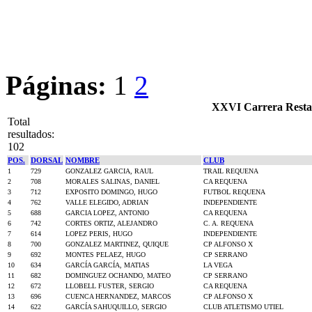
Páginas:
1
2
XXVI Carrera Resta
Total
resultados:
102
POS.
DORSAL
NOMBRE
CLUB
1
729
GONZALEZ GARCIA, RAUL
TRAIL REQUENA
2
708
MORALES SALINAS, DANIEL
CA REQUENA
3
712
EXPOSITO DOMINGO, HUGO
FUTBOL REQUENA
4
762
VALLE ELEGIDO, ADRIAN
INDEPENDIENTE
5
688
GARCIA LOPEZ, ANTONIO
CA REQUENA
6
742
CORTES ORTIZ, ALEJANDRO
C. A. REQUENA
7
614
LOPEZ PERIS, HUGO
INDEPENDIENTE
8
700
GONZALEZ MARTINEZ, QUIQUE
CP ALFONSO X
9
692
MONTES PELAEZ, HUGO
CP SERRANO
10
634
GARCÍA GARCÍA, MATIAS
LA VEGA
11
682
DOMINGUEZ OCHANDO, MATEO
CP SERRANO
12
672
LLOBELL FUSTER, SERGIO
CA REQUENA
13
696
CUENCA HERNANDEZ, MARCOS
CP ALFONSO X
14
622
GARCÍA SAHUQUILLO, SERGIO
CLUB ATLETISMO UTIEL