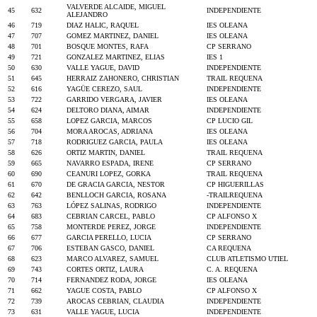
VALVERDE ALCAIDE, MIGUEL
45
632
INDEPENDIENTE
ALEJANDRO
46
719
DIAZ HALIC, RAQUEL
IES OLEANA
47
707
GOMEZ MARTINEZ, DANIEL
IES OLEANA
48
701
BOSQUE MONTES, RAFA
CP SERRANO
49
721
GONZALEZ MARTINEZ, ELIAS
IES 1
50
630
VALLE YAGUE, DAVID
INDEPENDIENTE
51
645
HERRAIZ ZAHONERO, CHRISTIAN
TRAIL REQUENA
52
616
YAGÜE CEREZO, SAUL
INDEPENDIENTE
53
722
GARRIDO VERGARA, JAVIER
IES OLEANA
54
624
DELTORO DIANA, AIMAR
INDEPENDIENTE
55
658
LOPEZ GARCIA, MARCOS
CP LUCIO GIL
56
704
MORA AROCAS, ADRIANA
IES OLEANA
57
718
RODRIGUEZ GARCIA, PAULA
IES OLEANA
58
626
ORTIZ MARTIN, DANIEL
TRAIL REQUENA
59
665
NAVARRO ESPADA, IRENE
CP SERRANO
60
690
CEANURI LOPEZ, GORKA
TRAIL REQUENA
61
670
DE GRACIA GARCIA, NESTOR
CP HIGUERILLAS
62
642
BENLLOCH GARCIA, ROSANA
-TRAILREQUENA
63
763
LÓPEZ SALINAS, RODRIGO
INDEPENDIENTE
64
683
CEBRIAN CARCEL, PABLO
CP ALFONSO X
65
758
MONTERDE PEREZ, JORGE
INDEPENDIENTE
66
677
GARCIA PERELLO, LUCIA
CP SERRANO
67
706
ESTEBAN GASCO, DANIEL
CA REQUENA
68
623
MARCO ALVAREZ, SAMUEL
CLUB ATLETISMO UTIEL
69
743
CORTES ORTIZ, LAURA
C. A. REQUENA
70
714
FERNANDEZ RODA, JORGE
IES OLEANA
71
662
YAGUE COSTA, PABLO
CP ALFONSO X
72
739
AROCAS CEBRIAN, CLAUDIA
INDEPENDIENTE
73
631
VALLE YAGUE, LUCIA
INDEPENDIENTE