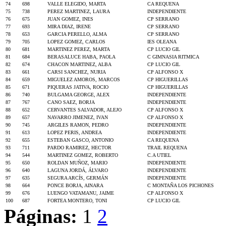
74
698
VALLE ELEGIDO, MARTA
CA REQUENA
75
738
PEREZ MARTINEZ, LAURA
INDEPENDIENTE
76
675
JUAN GOMEZ, INES
CP SERRANO
77
693
MIRA DIAZ, IRENE
CP SERRANO
78
653
GARCIA PERELLO, ALMA
CP SERRANO
79
705
LOPEZ GOMEZ, CARLOS
IES OLEANA
80
681
MARTINEZ PEREZ, MARTA
CP LUCIO GIL
81
684
BERASALUCE HABA, PAOLA
C GIMNASIA RITMICA
82
674
CHACON MARTINEZ, ALBA
CP LUCIO GIL
83
661
CARSI SANCHEZ, NURIA
CP ALFONSO X
84
659
MIGUELEZ AMOROS, MARCOS
CP HIGUERILLAS
85
671
PIQUERAS JATIVA, ROCIO
CP HIGUERILLAS
86
740
BULGAMA GEORGE, ALEX
INDEPENDIENTE
87
767
CANO SAEZ, BORJA
INDEPENDIENTE
88
652
CERVANTES SALVADOR, ALEJO
CP ALFONSO X
89
657
NAVARRO JIMENEZ, IVAN
CP ALFONSO X
90
745
ARGILES RAMON, PEDRO
INDEPENDIENTE
91
613
LOPEZ PERIS, ANDREA
INDEPENDIENTE
92
655
ESTEBAN GASCO, ANTONIO
CA REQUENA
93
711
PARDO RAMIREZ, HECTOR
TRAIL REQUENA
94
544
MARTINEZ GOMEZ, ROBERTO
C.A UTIEL
95
650
ROLDAN MUÑOZ, MARIO
INDEPENDIENTE
96
640
LAGUNA JORDÁ, ÁLVARO
INDEPENDIENTE
97
635
SEGURA ARCÍS, GERMÁN
INDEPENDIENTE
98
664
PONCE BORJA, AINARA
C MONTAÑA LOS PICHONES
99
676
LUENGO VATAMANU, JAIME
CP ALFONSO X
100
687
FORTEA MONTERO, TONI
CP LUCIO GIL
Páginas:
1
2