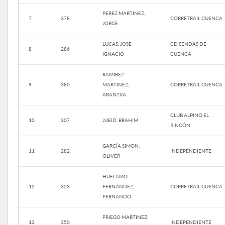
PEREZ MARTINEZ,
7
378
CORRETRAIL CUENCA
JORGE
LUCAS, JOSE
CD SENDAS DE
8
286
IGNACIO
CUENCA
RAMIREZ
9
380
MARTINEZ,
CORRETRAIL CUENCA
ARANTXA
CLUB ALPINO EL
10
307
JUEID, BRAHIM
RINCÓN
GARCÍA SIMON,
11
282
INDEPENDIENTE
OLIVER
HUELAMO
12
323
FERNÁNDEZ,
CORRETRAIL CUENCA
FERNANDO
PRIEGO MARTINEZ,
13
350
INDEPENDIENTE