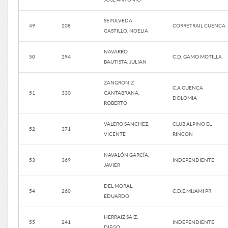
SEPULVEDA
49
208
CORRETRAIL CUENCA
CASTILLO, NOELIA
NAVARRO
50
294
C.D. GAMO MOTILLA
BAUTISTA, JULIAN
ZANGRONIZ
C.A CUENCA
51
330
CANTABRANA,
DOLOMIA
ROBERTO
VALERO SANCHEZ,
CLUB ALPINO EL
52
371
VICENTE
RINCON
NAVALÓN GARCÍA,
53
369
INDEPENDIENTE
JAVIER
DEL MORAL,
54
260
C.D.E.MIJAMI PR
EDUARDO
HERRAIZ SAIZ,
55
241
INDEPENDIENTE
DIEGO