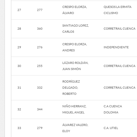
CRESPO ELORZA,
QUESOS LA ERMITA
27
277
ÁLVARO
CICLISMO
SANTIAGO LOPEZ,
28
360
CORRETRAIL CUENCA
CARLOS
CRESPO ELORZA,
29
276
INDEPENDIENTE
ANDRES
LÁZARO ROLDÁN,
30
255
CORRETRAIL CUENCA
JUAN SIMÓN
RODRÍGUEZ
31
332
DELGADO,
CORRETRAIL CUENCA
ROBERTO
NIÑO HERRANZ,
C.A CUENCA
32
344
MIGUEL ANGEL
DOLOMIA
ÁLVAREZ VALERO,
33
279
C.A. UTIEL
ELOY