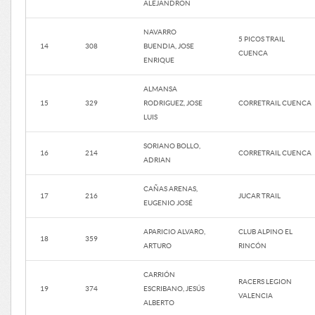
ALEJANDRON
NAVARRO
5 PICOS TRAIL
14
308
BUENDIA, JOSE
CUENCA
ENRIQUE
ALMANSA
15
329
RODRIGUEZ, JOSE
CORRETRAIL CUENCA
LUIS
SORIANO BOLLO,
16
214
CORRETRAIL CUENCA
ADRIAN
CAÑAS ARENAS,
17
216
JUCAR TRAIL
EUGENIO JOSÉ
APARICIO ALVARO,
CLUB ALPINO EL
18
359
ARTURO
RINCÓN
CARRIÓN
RACERS LEGION
19
374
ESCRIBANO, JESÚS
VALENCIA
ALBERTO