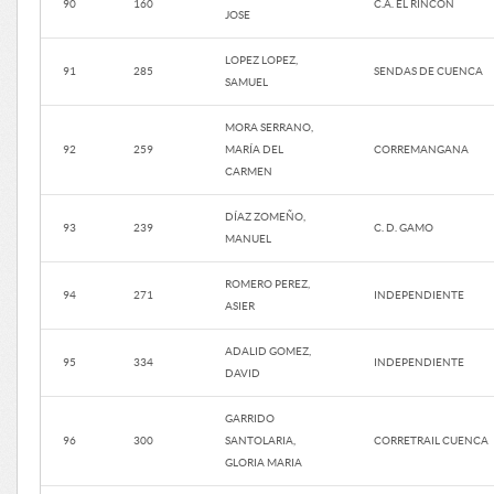
90
160
C.A. EL RINCON
JOSE
LOPEZ LOPEZ,
91
285
SENDAS DE CUENCA
SAMUEL
MORA SERRANO,
92
259
MARÍA DEL
CORREMANGANA
CARMEN
DÍAZ ZOMEÑO,
93
239
C. D. GAMO
MANUEL
ROMERO PEREZ,
94
271
INDEPENDIENTE
ASIER
ADALID GOMEZ,
95
334
INDEPENDIENTE
DAVID
GARRIDO
96
300
SANTOLARIA,
CORRETRAIL CUENCA
GLORIA MARIA