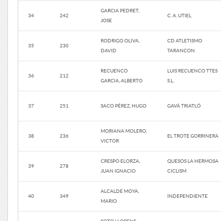
GARCIA PEDRET,
34
242
C. A. UTIEL
JOSE
RODRIGO OLIVA,
CD ATLETISMO
35
230
DAVID
TARANCON
RECUENCO
LUIS RECUENCO TTES
36
212
GARCIA, ALBERTO
S.L.
37
251
SACO PÉREZ, HUGO
GAVÁ TRIATLÓ
MORIANA MOLERO,
38
236
EL TROTE GORRINERA
VICTOR
CRESPO ELORZA,
QUESOS LA HERMOSA
39
278
JUAN IGNACIO
CICLISM
ALCALDE MOYA,
40
349
INDEPENDIENTE
MARIO