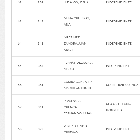
62
281
HIDALGO, JESUS
INDEPENDIENTE
MENA CULEBRAS,
63
342
INDEPENDIENTE
ANA
MARTINEZ
64
341
ZAMORA, JUAN
INDEPENDIENTE
ANGEL
FERNÁNDEZ SORIA,
65
364
INDEPENDIENTE
MARIO
GAMÚZ GONZALEZ,
66
361
CORRETRAIL CUENCA
MARCO ANTONIO
PLASENCIA
CLUB ATLETISMO
67
311
CUENCA,
HONRUBIA
FERNANDO JULIAN
PEREZ BUENDIA,
68
373
INDEPENDIENTE
GUSTAVO