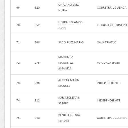
CHICANO SAIZ,
69
320
CORRETRAIL CUENCA
NURIA
HERRAIZ BLANCO,
70
352
EL TROTE GORRINERO
JUAN
71
249
SACO RUIZ, MARIO
GAVÁ TRIATLÓ
MARTINEZ
72
275
MARTINEZ,
MAGDALA SPORT
AMANDA
ALMELA MARIN,
73
298
INDEPENDIENTE
MANUEL
SORIA IGLESIAS,
74
312
INDEPENDIENTE
SERGIO
BENITO INIESTA,
75
213
CORRETRAIL CUENCA
MIRIAM