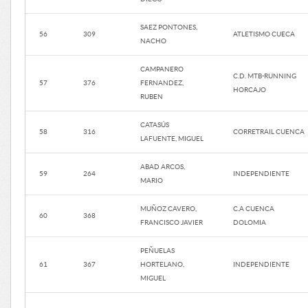
SAEZ PONTONES,
56
309
ATLETISMO CUECA
NACHO
CAMPANERO
C.D. MTB-RUNNING
57
376
FERNANDEZ,
HORCAJO
RUBEN
CATASÚS
58
316
CORRETRAIL CUENCA
LAFUENTE, MIGUEL
ABAD ARCOS,
59
264
INDEPENDIENTE
MARIO
MUÑOZ CAVERO,
C.A CUENCA
60
368
FRANCISCO JAVIER
DOLOMIA
PEÑUELAS
61
367
HORTELANO,
INDEPENDIENTE
MIGUEL