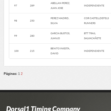
ABELLAN PEREZ,
97
289
INDEPENDIENTE
JUAN JOSE
PEREZ MADRID,
COR CASTELLDEFELS
98
250
SILVIA
RUNNERS
GARCIA BUSTOS,
BTT TRAIL
99
280
JUANJO
SALVACAÑETE
BENITO INIESTA,
100
215
INDEPENDIENTE
DAVID
Páginas:
1
2
Dorsal1 Timing Company