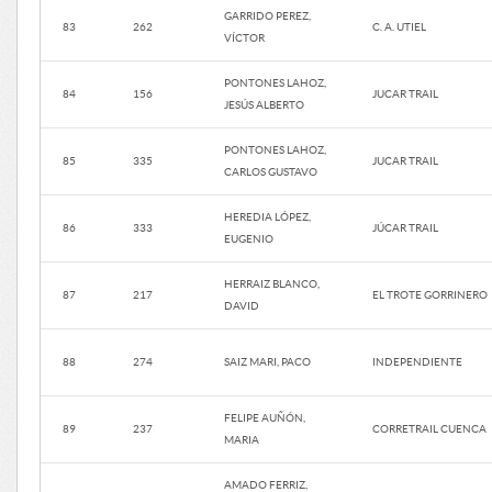
GARRIDO PEREZ,
83
262
C. A. UTIEL
VÍCTOR
PONTONES LAHOZ,
84
156
JUCAR TRAIL
JESÚS ALBERTO
PONTONES LAHOZ,
85
335
JUCAR TRAIL
CARLOS GUSTAVO
HEREDIA LÓPEZ,
86
333
JÚCAR TRAIL
EUGENIO
HERRAIZ BLANCO,
87
217
EL TROTE GORRINERO
DAVID
88
274
SAIZ MARI, PACO
INDEPENDIENTE
FELIPE AUÑÓN,
89
237
CORRETRAIL CUENCA
MARIA
AMADO FERRIZ,