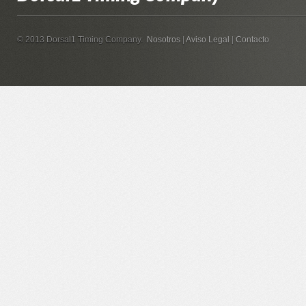
© 2013 Dorsal1 Timing Company.
Nosotros
|
Aviso Legal
|
Contacto