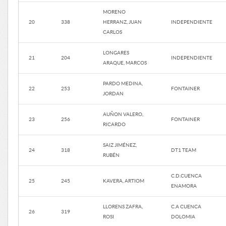
MORENO
20
338
HERRANZ, JUAN
INDEPENDIENTE
CARLOS
LONGARES
21
204
INDEPENDIENTE
ARAQUE, MARCOS
PARDO MEDINA,
22
253
FONTAINER
JORDAN
AUÑON VALERO,
23
256
FONTAINER
RICARDO
SAIZ JIMÉNEZ,
24
318
DT1 TEAM
RUBÉN
C.D.CUENCA
25
245
KAVERA, ARTIOM
ENAMORA
LLORENS ZAFRA,
C.A CUENCA
26
319
ROSI
DOLOMIA