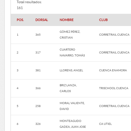
Total resultados:
161
POS.
DORSAL
NOMBRE
CLUB
GÓMEZ PÉREZ,
1
365
CORRETRAIL CUENCA
CRISTIAN
CUARTERO
2
317
CORRETRAIL CUENCA
NAVARRO, TOMÁS
3
381
LLORENS, ANGEL
CUENCA ENAMORA
BRIZ LANZA,
4
366
TRISCHOOL CUENCA
CARLOS
MORAL VALIENTE,
5
258
CORRETRAIL CUENCA
DAVID
MONTEAGUDO
6
326
CA UTIEL
GADEA, JUAN JOSE