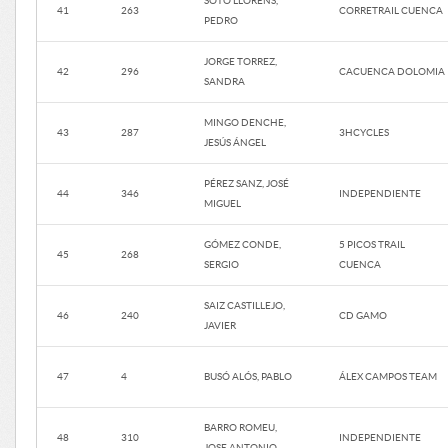
SOTO LLORENS,
41
263
CORRETRAIL CUENCA
PEDRO
JORGE TORREZ,
42
296
CACUENCA DOLOMIA
SANDRA
MINGO DENCHE,
43
287
3HCYCLES
JESÚS ÁNGEL
PÉREZ SANZ, JOSÉ
44
346
INDEPENDIENTE
MIGUEL
GÓMEZ CONDE,
5 PICOS TRAIL
45
268
SERGIO
CUENCA
SAIZ CASTILLEJO,
46
240
CD GAMO
JAVIER
47
4
BUSÓ ALÓS, PABLO
ÁLEX CAMPOS TEAM
BARRO ROMEU,
48
310
INDEPENDIENTE
JOSE ANTONIO