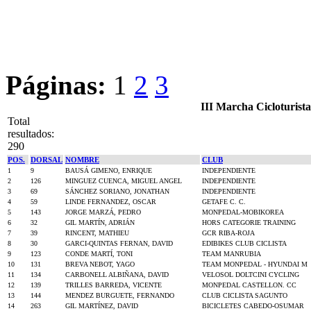
Páginas:
1
2
3
III Marcha Cicloturist
Total
resultados:
290
POS.
DORSAL
NOMBRE
CLUB
1
9
BAUSÁ GIMENO, ENRIQUE
INDEPENDIENTE
2
126
MINGUEZ CUENCA, MIGUEL ANGEL
INDEPENDIENTE
3
69
SÁNCHEZ SORIANO, JONATHAN
INDEPENDIENTE
4
59
LINDE FERNANDEZ, OSCAR
GETAFE C. C.
5
143
JORGE MARZÁ, PEDRO
MONPEDAL-MOBIKOREA
6
32
GIL MARTÍN, ADRIÁN
HORS CATEGORIE TRAINING
7
39
RINCENT, MATHIEU
GCR RIBA-ROJA
8
30
GARCI-QUINTAS FERNAN, DAVID
EDIBIKES CLUB CICLISTA
9
123
CONDE MARTÍ, TONI
TEAM MANRUBIA
10
131
BREVA NEBOT, YAGO
TEAM MONPEDAL - HYUNDAI M
11
134
CARBONELL ALBIÑANA, DAVID
VELOSOL DOLTCINI CYCLING
12
139
TRILLES BARREDA, VICENTE
MONPEDAL CASTELLON. CC
13
144
MENDEZ BURGUETE, FERNANDO
CLUB CICLISTA SAGUNTO
14
263
GIL MARTÍNEZ, DAVID
BICICLETES CABEDO-OSUMAR