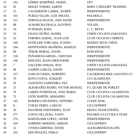
15
142
GÓMEZ MARTÍNEZ, MARIO
UPV
16
92
MOLES TORMO, AARÓN
HORS CATEGORY TRAINING
17
15
CACHARRÓN CARRIL, RUBÉN
INDEPENDIENTE
18
101
PLIEGO OLLER, LUIS MIGUEL
PASARELA
19
112
TORTOSA TAUSTE, JOSE DAVID
INDEPENDIENTE
20
88
ALMARCHA FRAGA, ALFONSO
VOLATA
21
10
PI DURAN, RAFA
C. C. BETXI
22
52
FRAGO NUÑEZ, DANIEL
UNIÓN CICLISTA ZARAGOZA
23
55
FORNIES ALBIAC, JUAN LUIS
CLUB CICLISTA CADRETE
24
140
ESTELLER FORCADA, JUANJO
MAINZU BICIS CHIVA
25
104
MONTESINOS ARAÑENA, MANUEL
INDEPENDIENTE
26
89
TÉBAR MORAL, DAVID
KOM RIVAS
27
118
PEÑARROJA ARNAU, CRISTIAN
INDEPENDIENTE
28
146
RINCENT, JEAN-CHRISTOPHE
INDEPENDIENTE
29
7
SALCEDO DURAN, JESE
UNIÓN CICLISTA ZARAGOZA
30
98
GAMÓN GARCÍA, DAVID
INDEPENDIENTE
31
137
GARCIA CHAPA, ROBERTO
CALDERONA BIKE SAGUNTO CC
32
70
ROYO CUEVA, JOAQUIN
CCCALAMOCHA
33
33
SANSIXTO SAMPEDRO, PAU
INDEPENDIENTE
34
21
ALBARAÑEZ RUBIO, VICTOR MANUEL
P.C.QUART DE POBLET
35
76
LAINEZ PUERTOLAS, JOSE MARIA
CLUB CICLISTA CALAMOCHA
36
71
LEÓN MARTÍN, ARMANDO
CLUB CICLISTA CALAMOCHA
37
145
ROMERA CIFUENTES, ANTONIO
CUDOL ROIG
38
8
CUBAS PEIRO, CARLOS
CICLOSPRINT
39
20
PALOMAR FERNÁNDEZ, ELOY
KROSS TEAM ESPAÑA
40
277
COSTA VILLALBA, SANTI
PASARELA-LUCCIOLA TEAM
41
274
BARTOLOME LOPEZ, JAVIER
INDEPENDIENTE
42
429
SOBRINO MORENO, ADRIAN
CICLOSPRINT
43
51
CIVERA GIMENEZ, DAVID
ALEXGIMENEZCICLING
44
233
EDO HUGUET, PABLO
CICLOSPRINT