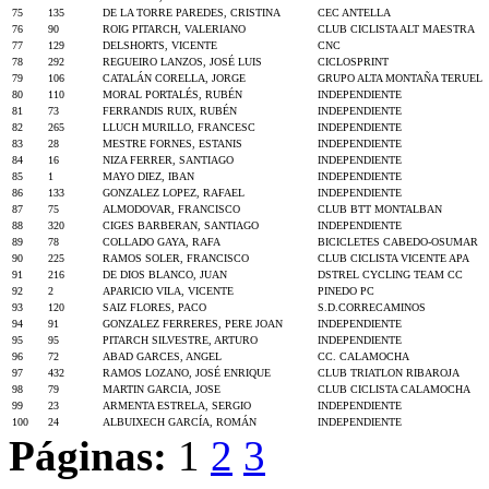
75
135
DE LA TORRE PAREDES, CRISTINA
CEC ANTELLA
76
90
ROIG PITARCH, VALERIANO
CLUB CICLISTA ALT MAESTRA
77
129
DELSHORTS, VICENTE
CNC
78
292
REGUEIRO LANZOS, JOSÉ LUIS
CICLOSPRINT
79
106
CATALÁN CORELLA, JORGE
GRUPO ALTA MONTAÑA TERUEL
80
110
MORAL PORTALÉS, RUBÉN
INDEPENDIENTE
81
73
FERRANDIS RUIX, RUBÉN
INDEPENDIENTE
82
265
LLUCH MURILLO, FRANCESC
INDEPENDIENTE
83
28
MESTRE FORNES, ESTANIS
INDEPENDIENTE
84
16
NIZA FERRER, SANTIAGO
INDEPENDIENTE
85
1
MAYO DIEZ, IBAN
INDEPENDIENTE
86
133
GONZALEZ LOPEZ, RAFAEL
INDEPENDIENTE
87
75
ALMODOVAR, FRANCISCO
CLUB BTT MONTALBAN
88
320
CIGES BARBERAN, SANTIAGO
INDEPENDIENTE
89
78
COLLADO GAYA, RAFA
BICICLETES CABEDO-OSUMAR
90
225
RAMOS SOLER, FRANCISCO
CLUB CICLISTA VICENTE APA
91
216
DE DIOS BLANCO, JUAN
DSTREL CYCLING TEAM CC
92
2
APARICIO VILA, VICENTE
PINEDO PC
93
120
SAIZ FLORES, PACO
S.D.CORRECAMINOS
94
91
GONZALEZ FERRERES, PERE JOAN
INDEPENDIENTE
95
95
PITARCH SILVESTRE, ARTURO
INDEPENDIENTE
96
72
ABAD GARCES, ANGEL
CC. CALAMOCHA
97
432
RAMOS LOZANO, JOSÉ ENRIQUE
CLUB TRIATLON RIBAROJA
98
79
MARTIN GARCIA, JOSE
CLUB CICLISTA CALAMOCHA
99
23
ARMENTA ESTRELA, SERGIO
INDEPENDIENTE
100
24
ALBUIXECH GARCÍA, ROMÁN
INDEPENDIENTE
Páginas:
1
2
3