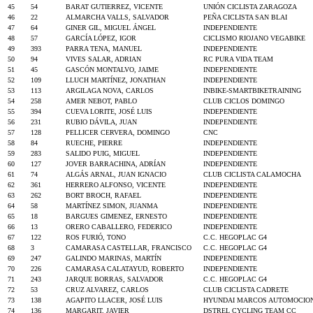
45
54
BARAT GUTIERREZ, VICENTE
UNIÓN CICLISTA ZARAGOZA
46
22
ALMARCHA VALLS, SALVADOR
PEÑA CICLISTA SAN BLAI
47
64
GINER GIL, MIGUEL ÁNGEL
INDEPENDIENTE
48
57
GARCÍA LÓPEZ, IGOR
CICLISMO RIOJANO VEGABIKE
49
393
PARRA TENA, MANUEL
INDEPENDIENTE
50
94
VIVES SALAR, ADRIAN
RC PURA VIDA TEAM
51
45
GASCÓN MONTALVO, JAIME
INDEPENDIENTE
52
109
LLUCH MARTÍNEZ, JONATHAN
INDEPENDIENTE
53
113
ARGILAGA NOVA, CARLOS
INBIKE-SMARTBIKETRAINING
54
258
AMER NEBOT, PABLO
CLUB CICLOS DOMINGO
55
394
CUEVA LORITE, JOSÉ LUIS
INDEPENDIENTE
56
231
RUBIO DÁVILA, JUAN
INDEPENDIENTE
57
128
PELLICER CERVERA, DOMINGO
CNC
58
84
RUECHE, PIERRE
INDEPENDIENTE
59
283
SALIDO PUIG, MIGUEL
INDEPENDIENTE
60
127
JOVER BARRACHINA, ADRÍAN
INDEPENDIENTE
61
74
ALGÁS ARNAL, JUAN IGNACIO
CLUB CICLISTA CALAMOCHA
62
361
HERRERO ALFONSO, VICENTE
INDEPENDIENTE
63
262
BORT BROCH, RAFAEL
INDEPENDIENTE
64
58
MARTÍNEZ SIMON, JUANMA
INDEPENDIENTE
65
18
BARGUES GIMENEZ, ERNESTO
INDEPENDIENTE
66
13
ORERO CABALLERO, FEDERICO
INDEPENDIENTE
67
122
ROS FURIÓ, TONO
C.C. HEGOPLAC G4
68
3
CAMARASA CASTELLAR, FRANCISCO
C.C. HEGOPLAC G4
69
247
GALINDO MARINAS, MARTÍN
INDEPENDIENTE
70
226
CAMARASA CALATAYUD, ROBERTO
INDEPENDIENTE
71
243
JARQUE BORRAS, SALVADOR
C.C. HEGOPLAC G4
72
53
CRUZ ALVAREZ, CARLOS
CLUB CICLISTA CADRETE
73
138
AGAPITO LLACER, JOSÉ LUIS
HYUNDAI MARCOS AUTOMOCIO
74
136
MARGARIT, JAVIER
DSTREL CYCLING TEAM CC