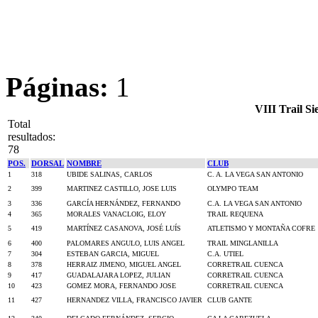
Páginas:
1
VIII Trail Si
Total
resultados:
78
POS.
DORSAL
NOMBRE
CLUB
1
318
UBIDE SALINAS, CARLOS
C. A. LA VEGA SAN ANTONIO
2
399
MARTINEZ CASTILLO, JOSE LUIS
OLYMPO TEAM
3
336
GARCÍA HERNÁNDEZ, FERNANDO
C.A. LA VEGA SAN ANTONIO
4
365
MORALES VANACLOIG, ELOY
TRAIL REQUENA
5
419
MARTÍNEZ CASANOVA, JOSÉ LUÍS
ATLETISMO Y MONTAÑA COFRE
6
400
PALOMARES ANGULO, LUIS ANGEL
TRAIL MINGLANILLA
7
304
ESTEBAN GARCIA, MIGUEL
C.A. UTIEL
8
378
HERRAIZ JIMENO, MIGUEL ANGEL
CORRETRAIL CUENCA
9
417
GUADALAJARA LOPEZ, JULIAN
CORRETRAIL CUENCA
10
423
GOMEZ MORA, FERNANDO JOSE
CORRETRAIL CUENCA
11
427
HERNANDEZ VILLA, FRANCISCO JAVIER
CLUB GANTE