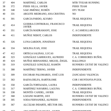
37
404
MARTINEZ, CARLOS
MTB TYEJAR RUNNING
38
372
PERIS SILLA, JAVIER
PERIS TEAM
39
348
SAIZ JIMÉNEZ, RUBÉN
DT1 TEAM
40
331
ARGOTE MEDRANO, ANA CRISTINA
NO
41
301
GARCIA PARDO, ALVARO
TRAIL REQUENA
GUERRA CONTRERAS, FRANCISCO
42
414
TRAIL REQUENA
JAVIER
43
351
GARCÍA MADRAMANY, JOSE
C. A CAMESLLARGUES
44
411
MUÑOZ NEBOT, CARLOS
INDEPENDIENTE
45
326
LUNA GARDON, JONATHAN
TRAIL REQUENA
46
334
MOLINA JUAN, JOSE
TRAIL REQUENA
47
412
ORTEGA SALINAS, LUCAS
TRAIL REQUENA
48
323
GONZÁLEZ GARRIGUES, ALFREDO
C.A. CORREORES BUÑOL
49
424
MUÑOZ HERNANDEZ, MIGUEL ÁNGEL
BALLONGO
50
319
GONZÁLEZ GONZÁLEZ, RAMÓN
RUNNERS CIUTAT DE VALENCI
51
388
MARTÍNEZ TIERNO, JAVIER
INDEPENDIENTE
52
309
ESCOBAR PALOMARES, JOSÉ LUIS
ZANCADAS VALENCIA
53
363
BAENA DELFA, BARTOLOME
COR I MUNTANYA PUZOL
54
358
GARCÍA TORTAJADA, LAURA
INDEPENDIENTE
55
317
MARTINEZ NAVARRO, LAGUNA
C.A. CORREORES BUÑOL
56
338
MONTÉS CANDEL, JAVIER
TRAIL REQUENA
57
368
LOZANO MARTIN, JAVI
RUNNERS CIUTAT DE VALENCI
58
305
SODA FERNANDEZ, ALFREDO
INDEPENDIENTE
59
367
ALCÀZAR INDARTE, HÈCTOR DEL
RUNNERS CIUTAT DE VALENCI