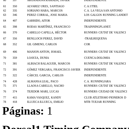
60
357
ARGANDOÑA RAMADA, JAVIER
INDEPENDIENTE
61
350
ALVAREZ URES, SANTIAGO
C.A.UTIEL
62
335
SORIANO HABA, MARCOS
C.A. LA VEGA SAN ANTONIO
63
346
PEREZ CORRAL, JOSE MARIA
LOS GALGOS RUNNING LANDET
64
407
GARRIDO, AITOR
INDEPENDIENTE
65
398
RODAS MARTÍNEZ, FRANCISCO
TRAINNINGPLANET.
66
370
CABELLO CAPILLA, HÉCTOR
RUNNERS CIUTAT DE VALENCI
67
356
BENLLOCH PEREZ, DAVID
-TRAILREQUENA
68
352
GIL GIMENO, CARLOS
COR
69
406
MANJON ANTON, ISMAEL
RUNNERS CIUTAT DE VALENCI
70
359
LOAYZA, DUNIA
CUENCA-DOLOMIA
71
381
ALBIACH BALAGUER, MARCOS
RUNNERS CIUTAT DE VALENCI
72
391
GÓMEZ VERGARA, FRANCISCO JAVIER
INDEPENDIENTE
73
322
CÁRCEL GARCIA, CARLOS
INDEPENDIENTE
74
428
ALMANSA LEAL, PACO
C.A. RUNNINGJARA
75
371
LLAOSA CABELLO, NACHO
RUNNERS CIUTAT DE VALENCI
76
374
TEJEDOR MARI, LUCAS
RUNNERS CIUDAD DE VALENCI
77
415
KAMA VASQUEZ, KANDY
CLUB ATLETISMO PIONEROS D
78
418
ILLUECA ILLUECA, EMILIO
MTB TUEJAR RUNNING
Páginas:
1