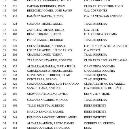
12
340
DELGADO FERNÁNDEZ, SERGIO
CA LA CABEZUELA
13
321
CAPITAN RODRIGUEZ, IVAN
CLUB TRIATLON TRIMAGRO
14
409
BERTOMEU GOMEZ, JOSE JAVIER
C.A. COFRENTES
15
410
RAMÍREZ GARCIA, RUBEN
C.A. LA VEGA SAN ANTONIO
16
324
SORIANO, MIGUEL ANGEL
TRAIL REQUENA
17
330
ZAFRILLA JIMÉNEZ, DIEGO
C.A. UTIEL
18
408
REAL HERRAIZ, BEATRIZ
C. A. CUENCA DOLOMIA
19
315
PEREZ CARCEL, RODRIGO
TRAIL REQUENA
20
329
COLÁS SORIANO, ALFONSO
LOS DRAGONES DE LA CALDER
21
385
LOPEZ PALACIOS, JUAN CARLOS
C.A.INIESTA
22
302
CEANURI GÓMEZ, TXEMA
TRAIL REQUENA
23
393
TARANCON NAVARRO, ROBERTO
CLUB TRES LEGUAS VILLAMAL
24
422
ALGARRA ALGARRA, MARÍA JESÚS
C A CUENCA DOLOMIA
25
421
GARCÍA ALONSO, MIGUEL ANGEL
C A CUENCA DOLOMIA
26
333
MONTESINOS HERRERO, PILAR
TRAIL REQUENA
27
389
CONTRERAS, SERGIO
TRAIL REQUENA
28
426
SORIANO ALGARRA, LUIS FERNANDO
CLUB ATLETISMO LA PARRILL
29
413
SANZ BECANA, ANTONIO
C.A.CORREORES DE BUÑOL
30
360
CHAVARRIA MORENO, JAVIER
DESNIVEL + TRAIL
31
395
SORIANO NAVARRO, MANOLO
TRAIL REQUENA
32
405
TELLO BROSETA, ALBERTO
INDEPENDIENTE
33
429
MARCO SANCHIS, RAFAEL
INDEPENDIENTE
34
349
DOMINGO SANCHEZ, MIGUEL ANGEL
INDEPENDIENTE
35
314
ALCARRIA AUÑON, PEDRO DANIEL
CORRETRAIL CUENCA
36
362
CEBRIÁ QUESADA, FRANCISCO
KSI42