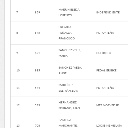
MAERIN BLEDA,
7
859
INDEPENDIENTE
LORENZO
ESTRADA
8
545
PEÑALBA,
PC PORTEÑA
FRANCISCO
SANCHEZ VELIZ,
9
471
CULTBIKES
MARIA
SANCHEZ PAESA,
10
885
PEDALIER BIKE
ANGEL
MARTÍNEZ
11
544
PC PORTEÑA
BELTRÁN, LUIS
HERNANDEZ
12
539
MTB MORVEDRE
SORIANO, JUAN
RAMIREZ
13
708
MARCHANTE,
LOOSBIKE MISLATA