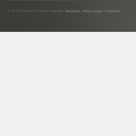
© 2013 Dorsal1 Timing Company.
Nosotros
|
Aviso Legal
|
Contacto