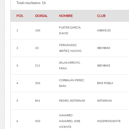
Total resultados: 16
POS.
DORSAL
NOMBRE
CLUB
FUSTER GARCÍA,
1
106
ASBIKE.ES
DAVID
FERNÁNDEZ
2
23
IBEMBIKE
IBÁÑEZ, NACHO
SALAS ARROYO,
3
211
IBEMBIKE
FRAN
CORBALÁN PEREZ,
4
202
BIKE POBLA
RAFA
5
841
PEDRO, SISTERNAR
SISTERNAS
NAVARRO
6
503
NAVARRO, JOSE
INDEPENDIENTE
VICENTE