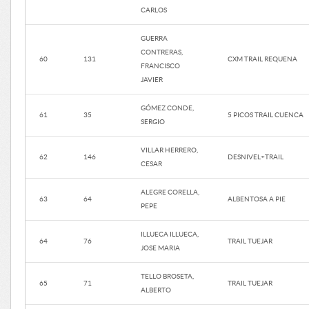
CARLOS
GUERRA
CONTRERAS,
60
131
CXM TRAIL REQUENA
FRANCISCO
JAVIER
GÓMEZ CONDE,
61
35
5 PICOS TRAIL CUENCA
SERGIO
VILLAR HERRERO,
62
146
DESNIVEL+TRAIL
CESAR
ALEGRE CORELLA,
63
64
ALBENTOSA A PIE
PEPE
ILLUECA ILLUECA,
64
76
TRAIL TUEJAR
JOSE MARIA
TELLO BROSETA,
65
71
TRAIL TUEJAR
ALBERTO