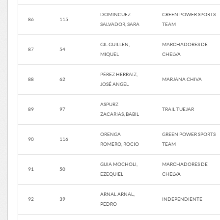
DOMINGUEZ
GREEN POWER SPORTS
86
115
SALVADOR, SARA
TEAM
GIL GUILLEN,
MARCHADORES DE
87
54
MIQUEL
CHELVA
PÉREZ HERRAIZ,
88
62
MARJANA CHIVA
JOSÉ ANGEL
ASPURZ
89
97
TRAIL TUEJAR
ZACARIAS, BABIL
ORENGA
GREEN POWER SPORTS
90
116
ROMERO, ROCIO
TEAM
GUIA MOCHOLI,
MARCHADORES DE
91
50
EZEQUIEL
CHELVA
ARNAL ARNAL,
92
39
INDEPENDIENTE
PEDRO