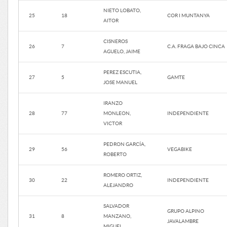
NIETO LOBATO,
25
18
COR I MUNTANYA
AITOR
CISNEROS
26
7
C.A. FRAGA BAJO CINCA
AGUELO, JAIME
PEREZ ESCUTIA,
27
5
GAMTE
JOSE MANUEL
IRANZO
28
77
MONLEON,
INDEPENDIENTE
VICTOR
PEDRON GARCÍA,
29
56
VEGABIKE
ROBERTO
ROMERO ORTIZ,
30
22
INDEPENDIENTE
ALEJANDRO
SALVADOR
GRUPO ALPINO
31
8
MANZANO,
JAVALAMBRE
MIGUEL