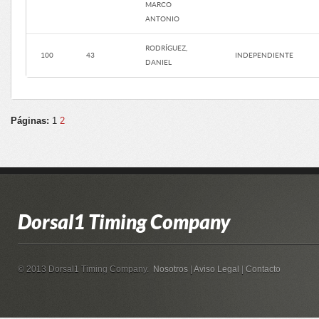
MARCO
ANTONIO
RODRÍGUEZ,
100
43
INDEPENDIENTE
DANIEL
Páginas:
1
2
Dorsal1 Timing Company
© 2013 Dorsal1 Timing Company.
Nosotros
|
Aviso Legal
|
Contacto