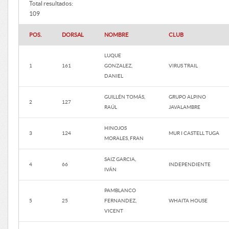
Total resultados:
109
POS.
DORSAL
NOMBRE
CLUB
LUQUE
1
161
GONZALEZ,
VIRUS TRAIL
DANIEL
GUILLÉN TOMÁS,
GRUPO ALPINO
2
127
RAÚL
JAVALAMBRE
HINOJOS
3
124
MUR I CASTELL TUGA
MORALES, FRAN
SAIZ GARCIA,
4
66
INDEPENDIENTE
IVÁN
PAMBLANCO
5
25
FERNANDEZ,
WHAITA HOUSE
VICENT