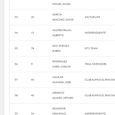
MIGUEL ANGEL
GARCÍA
53
20
ICE FOR LIFE
SÁNCHEZ, DAVID
ANDRES PALAU,
54
15
INDEPENDIENTE
ALBERTO
SAIZ JIMÉNEZ,
55
78
DT1 TEAM
RUBÉN
RODRIGUEZ
56
9
TRAIL MORVEDRE
CABO, CARLOS
AGUILAR
57
44
CLUB ALPINO EL RINCO
MUNIESA, JOSÉ
APARICIO
58
40
CLUB ALPINO EL RINCO
ALVARO, ARTURO
SALVADOR
59
24
MANZANO,
INDEPENDIENTE