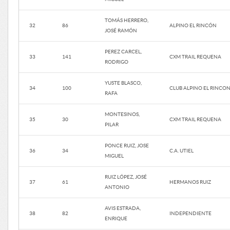
TOMÁS HERRERO,
32
86
ALPINO EL RINCÓN
JOSÉ RAMÓN
PEREZ CARCEL,
33
141
CXM TRAIL REQUENA
RODRIGO
YUSTE BLASCO,
34
100
CLUB ALPINO EL RINCO
RAFA
MONTESINOS,
35
30
CXM TRAIL REQUENA
PILAR
PONCE RUIZ, JOSE
36
34
C.A. UTIEL
MIGUEL
RUIZ LÓPEZ, JOSÉ
37
61
HERMANOS RUIZ
ANTONIO
AVIS ESTRADA,
38
82
INDEPENDIENTE
ENRIQUE