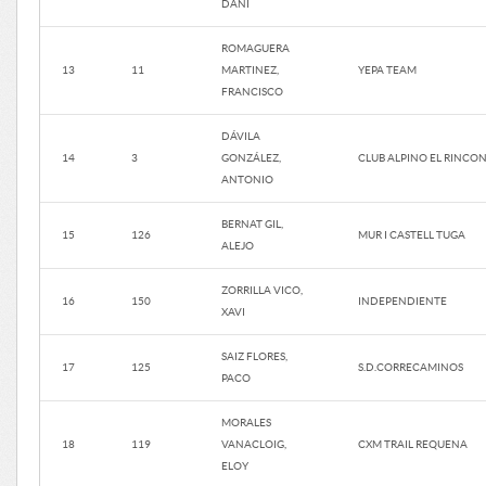
DANI
ROMAGUERA
13
11
MARTINEZ,
YEPA TEAM
FRANCISCO
DÁVILA
14
3
GONZÁLEZ,
CLUB ALPINO EL RINCO
ANTONIO
BERNAT GIL,
15
126
MUR I CASTELL TUGA
ALEJO
ZORRILLA VICO,
16
150
INDEPENDIENTE
XAVI
SAIZ FLORES,
17
125
S.D.CORRECAMINOS
PACO
MORALES
18
119
VANACLOIG,
CXM TRAIL REQUENA
ELOY