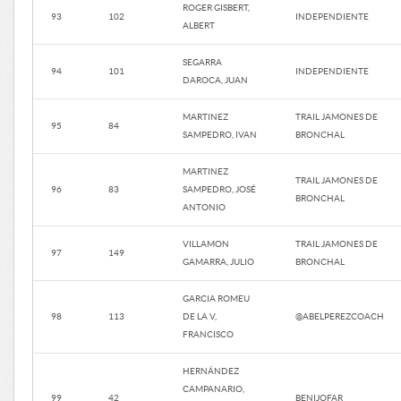
ROGER GISBERT,
93
102
INDEPENDIENTE
ALBERT
SEGARRA
94
101
INDEPENDIENTE
DAROCA, JUAN
MARTINEZ
TRAIL JAMONES DE
95
84
SAMPEDRO, IVAN
BRONCHAL
MARTINEZ
TRAIL JAMONES DE
96
83
SAMPEDRO, JOSÉ
BRONCHAL
ANTONIO
VILLAMON
TRAIL JAMONES DE
97
149
GAMARRA, JULIO
BRONCHAL
GARCIA ROMEU
98
113
DE LA V,
@ABELPEREZCOACH
FRANCISCO
HERNÁNDEZ
CAMPANARIO,
99
42
BENIJOFAR