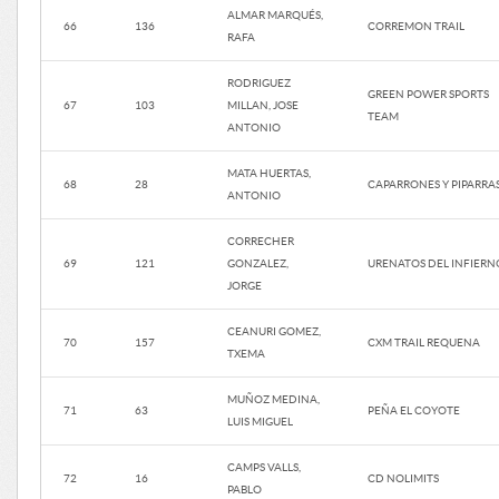
ALMAR MARQUÉS,
66
136
CORREMON TRAIL
RAFA
RODRIGUEZ
GREEN POWER SPORTS
67
103
MILLAN, JOSE
TEAM
ANTONIO
MATA HUERTAS,
68
28
CAPARRONES Y PIPARRA
ANTONIO
CORRECHER
69
121
GONZALEZ,
URENATOS DEL INFIERN
JORGE
CEANURI GOMEZ,
70
157
CXM TRAIL REQUENA
TXEMA
MUÑOZ MEDINA,
71
63
PEÑA EL COYOTE
LUIS MIGUEL
CAMPS VALLS,
72
16
CD NOLIMITS
PABLO