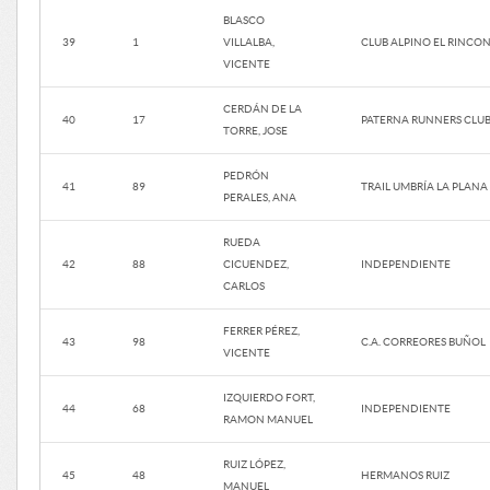
BLASCO
39
1
VILLALBA,
CLUB ALPINO EL RINCO
VICENTE
CERDÁN DE LA
40
17
PATERNA RUNNERS CLU
TORRE, JOSE
PEDRÓN
41
89
TRAIL UMBRÍA LA PLANA
PERALES, ANA
RUEDA
42
88
CICUENDEZ,
INDEPENDIENTE
CARLOS
FERRER PÉREZ,
43
98
C.A. CORREORES BUÑOL
VICENTE
IZQUIERDO FORT,
44
68
INDEPENDIENTE
RAMON MANUEL
RUIZ LÓPEZ,
45
48
HERMANOS RUIZ
MANUEL