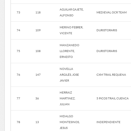
AGUILAR GAJETE,
73
118
MEDIEVAL OCR TEAM
ALFONSO
MERINO FEBRER,
74
109
DURISTORARIS
VICENTE
MANZANEDO
75
108
LLORENTE,
DURISTORARIS
ERNESTO
NOVELLA
76
147
ARGILÉS, JOSE
CXM TRAIL REQUENA
JAVIER
HERRAIZ
77
36
MARTINEZ,
5 PICOS TRAIL CUENCA
JULIAN
HIDALGO
78
13
MONTESINOS,
INDEPENDIENTE
JESUS