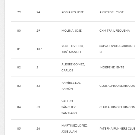
79
94
POMARES, JOSE
AMICS DEL CLOT
80
29
MOLINA, JOSE
CXM TRAIL REQUENA
YUSTE OVIEDO,
SALVAJES/CHAPARRONES
81
137
JOSÉ MANUEL
PI
ALEGRE GOMEZ,
82
2
INDEPENDIENTE
CARLOS
RAMÍREZ LUZ,
83
52
CLUB ALPINO EL RINCO
RAMÓN
VALERO
84
53
SÁNCHEZ,
CLUB ALPINO EL RINCO
SANTIAGO
MARTÍNEZ LÓPEZ,
85
26
PATERNA RUNNERS CLU
JOSE JUAN