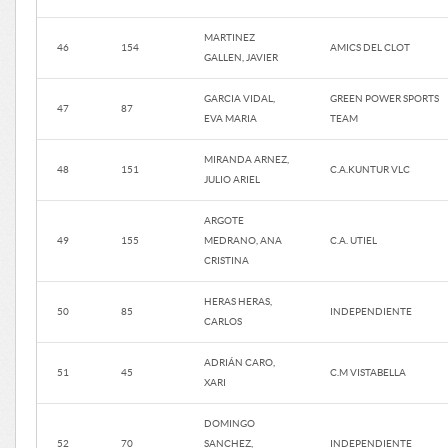
MARTINEZ
46
154
AMICS DEL CLOT
GALLEN, JAVIER
GARCIA VIDAL,
GREEN POWER SPORTS
47
87
EVA MARIA
TEAM
MIRANDA ARNEZ,
48
151
C.A.KUNTUR VLC
JULIO ARIEL
ARGOTE
49
155
MEDRANO, ANA
C.A. UTIEL
CRISTINA
HERAS HERAS,
50
85
INDEPENDIENTE
CARLOS
ADRIÁN CARO,
51
45
C.M VISTABELLA
XARI
DOMINGO
52
70
SANCHEZ,
INDEPENDIENTE