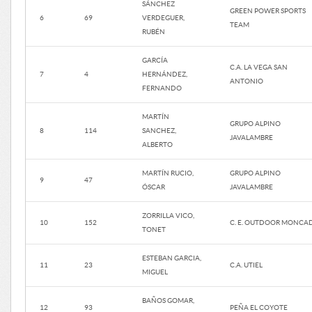
SÁNCHEZ
GREEN POWER SPORTS
6
69
VERDEGUER,
TEAM
RUBÉN
GARCÍA
C.A. LA VEGA SAN
7
4
HERNÁNDEZ,
ANTONIO
FERNANDO
MARTÍN
GRUPO ALPINO
8
114
SANCHEZ,
JAVALAMBRE
ALBERTO
MARTÍN RUCIO,
GRUPO ALPINO
9
47
ÓSCAR
JAVALAMBRE
ZORRILLA VICO,
10
152
C. E. OUTDOOR MONCA
TONET
ESTEBAN GARCIA,
11
23
C.A. UTIEL
MIGUEL
BAÑOS GOMAR,
12
93
PEÑA EL COYOTE