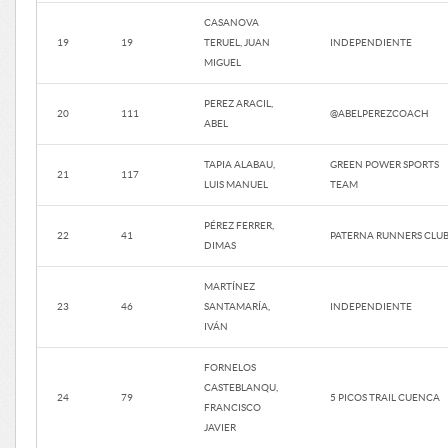
CASANOVA
19
19
TERUEL, JUAN
INDEPENDIENTE
MIGUEL
PEREZ ARACIL,
20
111
@ABELPEREZCOACH
ABEL
TAPIA ALABAU,
GREEN POWER SPORTS
21
117
LUIS MANUEL
TEAM
PÉREZ FERRER,
22
41
PATERNA RUNNERS CLU
DIMAS
MARTÍNEZ
23
46
SANTAMARÍA,
INDEPENDIENTE
IVÁN
FORNELOS
CASTEBLANQU,
24
79
5 PICOS TRAIL CUENCA
FRANCISCO
JAVIER