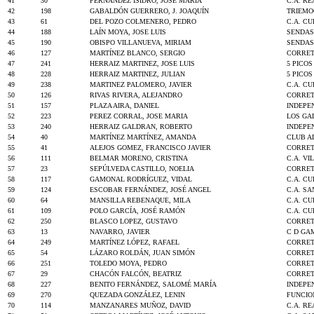
41
30
FERNANDEZ ISIDRO, JOSE MARIA
C.A. R
42
198
GABALDÓN GUERRERO, J. JOAQUÍN
TRIEMO
43
61
DEL POZO COLMENERO, PEDRO
C.A. C
44
188
LAÍN MOYA, JOSE LUIS
SENDAS
45
190
OBISPO VILLANUEVA, MIRIAM
SENDAS
46
127
MARTÍNEZ BLANCO, SERGIO
CORRET
47
241
HERRAIZ MARTINEZ, JOSE LUIS
5 PICO
48
228
HERRAIZ MARTINEZ, JULIAN
5 PICO
49
238
MARTINEZ PALOMERO, JAVIER
C.A. C
50
126
RIVAS RIVERA, ALEJANDRO
CORRET
51
157
PLAZA AIRA, DANIEL
INDEPE
52
223
PEREZ CORRAL, JOSE MARIA
LOS GA
53
240
HERRAIZ GALDRAN, ROBERTO
INDEPE
54
40
MARTÍNEZ MARTÍNEZ, AMANDA
CLUB A
55
41
ALEJOS GOMEZ, FRANCISCO JAVIER
CORRET
56
111
BELMAR MORENO, CRISTINA
C.A. VI
57
23
SEPÚLVEDA CASTILLO, NOELIA
CORRET
58
117
GAMONAL RODRÍGUEZ, VIDAL
C.A. C
59
124
ESCOBAR FERNÁNDEZ, JOSÉ ANGEL
C.A. S
60
64
MANSILLA REBENAQUE, MILA
C.A. C
61
109
POLO GARCÍA, JOSÉ RAMÓN
C.A. C
62
250
BLASCO LOPEZ, GUSTAVO
CORRET
63
13
NAVARRO, JAVIER
C D GA
64
249
MARTÍNEZ LÓPEZ, RAFAEL
CORRET
65
54
LÁZARO ROLDÁN, JUAN SIMÓN
CORRET
66
251
TOLEDO MOYA, PEDRO
CORRET
67
29
CHACÓN FALCÓN, BEATRIZ
CORRET
68
227
BENITO FERNÁNDEZ, SALOMÉ MARÍA
INDEPE
69
270
QUEZADA GONZÁLEZ, LENIN
FUNCIO
70
114
MANZANARES MUÑOZ, DAVID
C.A. R