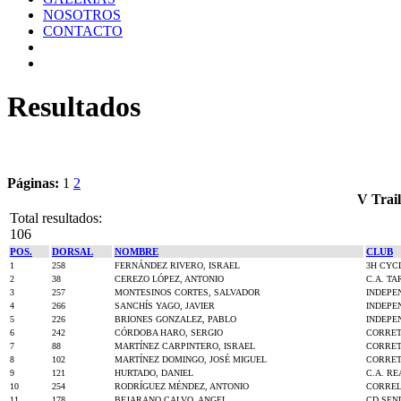
NOSOTROS
CONTACTO
Resultados
Páginas:
1
2
V Trai
Total resultados:
106
POS.
DORSAL
NOMBRE
CLUB
1
258
FERNÁNDEZ RIVERO, ISRAEL
3H CYC
2
38
CEREZO LÓPEZ, ANTONIO
C.A. T
3
257
MONTESINOS CORTES, SALVADOR
INDEPE
4
266
SANCHÍS YAGO, JAVIER
INDEPE
5
226
BRIONES GONZALEZ, PABLO
INDEPE
6
242
CÓRDOBA HARO, SERGIO
CORRET
7
88
MARTÍNEZ CARPINTERO, ISRAEL
CORRET
8
102
MARTÍNEZ DOMINGO, JOSÉ MIGUEL
CORRET
9
121
HURTADO, DANIEL
C.A. R
10
254
RODRÍGUEZ MÉNDEZ, ANTONIO
CORREL
11
178
BEJARANO CALVO, ANGEL
CD SEN