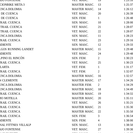
EAJO FONTENSE
VET. MASC.
19
1:25:35
CIONBIKE META 3
MASTER MASC.
13
1:25:37
UENCA DOLOMIA
MASTER MASC.
14
1:26:12
 DE CUENCA
VET. MASC.
20
1:26:39
 DE CUENCA
SEN. FEM.
1
1:26:48
RAIL CUENCA
SEN. MASC.
10
1:28:00
S TRAIL CUENCA
VET. MASC.
21
1:28:07
S TRAIL CUENCA
VET. MASC.
22
1:28:07
UENCA DOLOMIA
SEN. MASC.
11
1:28:23
RAIL CUENCA
VET. MASC.
23
1:29:16
NDIENTE
SEN. MASC.
12
1:29:33
LGOS RUNNING LANDET
MASTER MASC.
15
1:29:48
NDIENTE
VET. MASC.
24
1:29:48
LPINO EL RINCÓN
SEN. FEM.
2
1:30:23
RAIL CUENCA
VET. MASC.
25
1:30:23
LLARTA
VET. FEM.
1
1:31:17
RAIL CUENCA
VET. FEM.
2
1:32:07
UENCA DOLOMIA
MASTER MASC.
16
1:32:57
AN CLEMENTE
MASTER MASC.
17
1:34:26
UENCA DOLOMIA
MASTER FEM.
2
1:34:29
UENCA DOLOMIA
MASTER MASC.
18
1:34:49
RAIL CUENCA
MASTER MASC.
19
1:34:55
MO MOTILLA
MASTER MASC.
20
1:35:11
RAIL CUENCA
VET. MASC.
26
1:35:21
RAIL CUENCA
MASTER MASC.
21
1:35:30
RAIL CUENCA
MASTER MASC.
22
1:35:50
RAIL CUENCA
SEN. FEM.
3
1:36:54
NDIENTE
SEN. FEM.
4
1:38:00
NAL FITTNES VILLALP
SEN. MASC.
13
1:38:50
EAJO FONTENSE
VET. MASC.
27
1:39:30