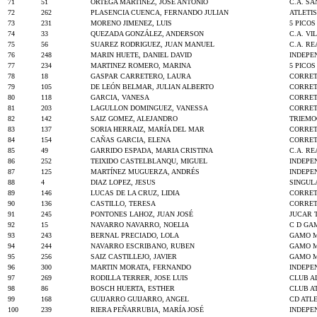
71
51
ORTEGA MARTÍNEZ, JOSÉ ANTONIO
C.A. S
72
262
PLASENCIA CUENCA, FERNANDO JULIAN
ATLETI
73
231
MORENO JIMENEZ, LUIS
5 PICO
74
33
QUEZADA GONZÁLEZ, ANDERSON
C.A. VI
75
56
SUAREZ RODRIGUEZ, JUAN MANUEL
C.A. R
76
248
MARIN HUETE, DANIEL DAVID
INDEPE
77
234
MARTINEZ ROMERO, MARINA
5 PICO
78
18
GASPAR CARRETERO, LAURA
CORRET
79
105
DE LEÓN BELMAR, JULIAN ALBERTO
CORRET
80
118
GARCIA, VANESA
CORRET
81
203
LAGULLON DOMINGUEZ, VANESSA
CORRET
82
142
SAIZ GOMEZ, ALEJANDRO
TRIEMO
83
137
SORIA HERRAIZ, MARÍA DEL MAR
CORRET
84
154
CAÑAS GARCIA, ELENA
CORRET
85
49
GARRIDO ESPADA, MARIA CRISTINA
C.A. R
86
252
TEIXIDO CASTELBLANQU, MIGUEL
INDEPE
87
125
MARTÍNEZ MUGUERZA, ANDRÉS
INDEPE
88
4
DIAZ LOPEZ, JESUS
SINGUL
89
146
LUCAS DE LA CRUZ, LIDIA
CORRET
90
136
CASTILLO, TERESA
CORRET
91
245
PONTONES LAHOZ, JUAN JOSÉ
JUCAR 
92
15
NAVARRO NAVARRO, NOELIA
C D GA
93
243
BERNAL PRECIADO, LOLA
GAMO M
94
244
NAVARRO ESCRIBANO, RUBEN
GAMO M
95
256
SAIZ CASTILLEJO, JAVIER
GAMO M
96
300
MARTIN MORATA, FERNANDO
INDEPE
97
269
RODILLA TERRER, JOSE LUIS
CLUB A
98
86
BOSCH HUERTA, ESTHER
CLUB A
99
168
GUIJARRO GUIJARRO, ANGEL
CD ATL
100
239
RIERA PEÑARRUBIA, MARÍA JOSÉ
INDEPE