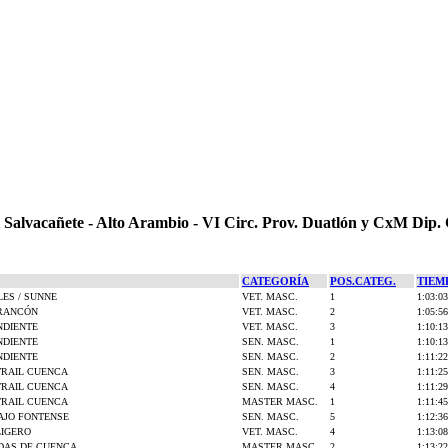
l Salvacañete - Alto Arambio - VI Circ. Prov. Duatlón y CxM Dip.
CATEGORÍA
POS.CATEG.
TIEM
LES / SUNNE
VET. MASC.
1
1:03:03
ARANCÓN
VET. MASC.
2
1:05:56
NDIENTE
VET. MASC.
3
1:10:13
NDIENTE
SEN. MASC.
1
1:10:13
NDIENTE
SEN. MASC.
2
1:11:22
RAIL CUENCA
SEN. MASC.
3
1:11:25
RAIL CUENCA
SEN. MASC.
4
1:11:29
RAIL CUENCA
MASTER MASC.
1
1:11:45
EAJO FONTENSE
SEN. MASC.
5
1:12:36
IGERO
VET. MASC.
4
1:13:08
DAS DE CUENCA
MASTER MASC.
2
1:13:22