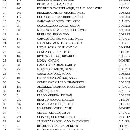
12
199
BERMEJO CHECA, SERGIO
C.A. C
13
265
FORNELLS CASTEBLANQU, FRANCISCO JAVIER
5 PICO
14
260
HERRAIZ GIMENO, MIGUEL ÁNGEL
CORRET
15
147
GUIJARRO DE LA TORRE, CARLOS
CORRET
16
53
GARCIA-MARQUINA, EDUARDO
C.A. R
17
95
GUADALAJARA LÓPEZ, JULIAN
CORRET
18
98
MUELAS LOPEZ, FRANCISCO JAVIER
CORRET
19
84
HUELAMO, FERNANDO
CORRET
20
116
GARCÍA ALONSO, MIGUEL ANGEL
C.A. C
21
42
MARTÍNEZ MONTERO, ROBERTO
C.A. C
22
264
LUCAS SORIA, JOSE IGNACIO
CD SEN
23
236
GÓMEZ CONDE, SERGIO
5 PICO
24
103
RIVERA RABOSO, RICARDO
C.A. R
25
152
MORA, IGNACIO
INDEPE
26
28
CANO LÓPEZ, JUAN CARLOS
C.A. C
27
259
MORENO ROMERO, DANIEL
CORRET
28
46
CASAS ALVAREZ, MARIO
CORRET
29
108
FERNÁNDEZ CAÑEGO, ÁNGEL
CORRET
30
94
GOMEZ CABALLERO, FRANCISCO
CORRET
31
150
ALGARRA ALGARRA, MARÍA JESÚS
C.A. C
32
166
CAÑETE, JONAS
C.A. R
33
8
PARDO MEDINA, JORDÁN
CORRET
34
235
BLASCO MARCO, MARCOS
5 PICO
35
267
BLASCO MARCOS, SERGIO
5 PICO
36
246
MARTINEZ LOPEZ, JAIME
INDEPE
37
47
CEPEDA CEPEDA, JESÚS
C.A. C
38
271
CHISCOP, GHEORGE JENICA
INDEPE
39
36
JIMENEZ ARAQUE, JOAQUIN DIONISIO
C.A. R
40
2
RECUENCO GARCIA, ALBERTO
3HCYCL