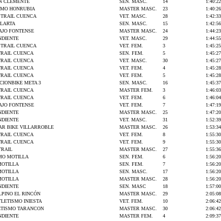
AN CLEMENTE
SEN. MASC.
14
1:40:22
SMO HONRUBIA
MASTER MASC.
23
1:40:26
S TRAIL CUENCA
VET. MASC.
28
1:42:33
LLARTA
SEN. MASC.
15
1:42:56
EAJO FONTENSE
MASTER MASC.
24
1:44:23
NDIENTE
VET. MASC.
29
1:44:55
S TRAIL CUENCA
VET. FEM.
3
1:45:25
RAIL CUENCA
SEN. FEM.
5
1:45:27
RAIL CUENCA
VET. MASC.
30
1:45:27
RAIL CUENCA
VET. FEM.
4
1:45:28
RAIL CUENCA
VET. FEM.
5
1:45:28
CIONBIKE META 3
SEN. MASC.
16
1:45:37
RAIL CUENCA
MASTER FEM.
3
1:46:03
RAIL CUENCA
VET. FEM.
6
1:46:04
EAJO FONTENSE
VET. FEM.
7
1:47:19
NDIENTE
MASTER MASC.
25
1:47:20
NDIENTE
VET. MASC.
31
1:52:39
AR BIKE VILLARROBLE
MASTER MASC.
26
1:53:34
RAIL CUENCA
VET. FEM.
8
1:55:30
RAIL CUENCA
VET. FEM.
9
1:55:30
TRAIL
MASTER MASC.
27
1:55:36
MO MOTILLA
SEN. FEM.
6
1:56:20
OTILLA
SEN. FEM.
7
1:56:20
OTILLA
SEN. MASC.
17
1:56:20
OTILLA
MASTER MASC.
28
1:56:20
NDIENTE
SEN. MASC
18
1:57:00
LPINO EL RINCÓN
MASTER MASC.
29
2:05:08
TLETISMO INIESTA
VET. FEM.
10
2:06:42
ETISMO TARANCON
MASTER MASC.
30
2:06:42
NDIENTE
MASTER FEM.
4
2:09:37