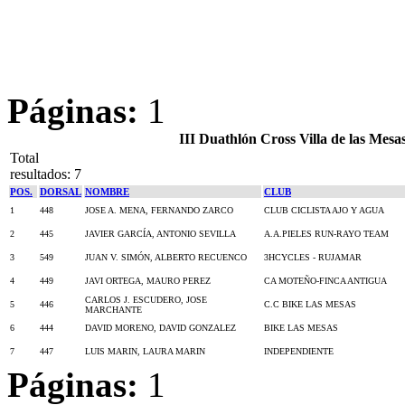
Páginas:
1
III Duathlón Cross Villa de las Mes
Total
resultados: 7
POS.
DORSAL
NOMBRE
CLUB
1
448
JOSE A. MENA, FERNANDO ZARCO
CLUB CICLISTA AJO Y AGUA
2
445
JAVIER GARCÍA, ANTONIO SEVILLA
A.A.PIELES RUN-RAYO TEAM
3
549
JUAN V. SIMÓN, ALBERTO RECUENCO
3HCYCLES - RUJAMAR
4
449
JAVI ORTEGA, MAURO PEREZ
CA MOTEÑO-FINCA ANTIGUA
CARLOS J. ESCUDERO, JOSE
5
446
C.C BIKE LAS MESAS
MARCHANTE
6
444
DAVID MORENO, DAVID GONZALEZ
BIKE LAS MESAS
7
447
LUIS MARIN, LAURA MARIN
INDEPENDIENTE
Páginas:
1