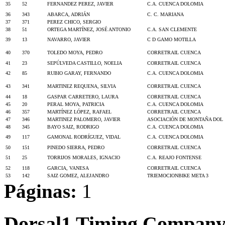
35
52
FERNANDEZ PEREZ, JAVIER
C.A. CUENCA DOLOMIA
36
343
ABARCA, ADRIÁN
C. C. MARIANA
37
371
PEREZ CHICO, SERGIO
38
51
ORTEGA MARTÍNEZ, JOSÉ ANTONIO
C.A. SAN CLEMENTE
39
13
NAVARRO, JAVIER
C D GAMO MOTILLA
40
370
TOLEDO MOYA, PEDRO
CORRETRAIL CUENCA
41
23
SEPÚLVEDA CASTILLO, NOELIA
CORRETRAIL CUENCA
42
85
RUBIO GARAY, FERNANDO
C.A. CUENCA DOLOMIA
43
341
MARTINEZ REQUENA, SILVIA
CORRETRAIL CUENCA
44
18
GASPAR CARRETERO, LAURA
CORRETRAIL CUENCA
45
20
PERAL MOYA, PATRICIA
C.A. CUENCA DOLOMIA
46
357
MARTÍNEZ LÓPEZ, RAFAEL
CORRETRAIL CUENCA
47
346
MARTINEZ PALOMERO, JAVIER
ASOCIACIÓN DE MONTAÑA DOL
48
345
BAYO SAIZ, RODRIGO
C.A. CUENCA DOLOMIA
49
117
GAMONAL RODRÍGUEZ, VIDAL
C.A. CUENCA DOLOMIA
50
151
PINEDO SIERRA, PEDRO
CORRETRAIL CUENCA
51
25
TORRIJOS MORALES, IGNACIO
C.A. REAJO FONTENSE
52
118
GARCIA, VANESA
CORRETRAIL CUENCA
53
142
SAIZ GOMEZ, ALEJANDRO
TRIEMOCIONBIKE META 3
Páginas:
1
Dorsal1 Timing Compan