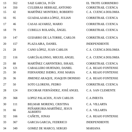
13
352
SAIZ GARCIA, IVÁN
EL TROTE GORRINERO
14
350
CULEBRAS HERRAIZ, ANTONIO
CORRETRAIL CUENCA
15
42
MARTÍNEZ MONTERO, ROBERTO
C.A. CUENCA DOLOMIA
16
95
GUADALAJARA LÓPEZ, JULIAN
CORRETRAIL CUENCA
17
46
CASAS ALVAREZ, MARIO
CORRETRAIL CUENCA
18
79
CUBELLS ROLANÍA, ÁNGEL
CORRETRAIL CUENCA
19
147
GUIJARRO DE LA TORRE, CARLOS
CORRETRAIL CUENCA
20
157
PLAZA AIRA, DANIEL
INDEPENDIENTE
21
28
CANO LÓPEZ, JUAN CARLOS
C.A. CUENCA DOLOMIA
22
116
GARCÍA ALONSO, MIGUEL ANGEL
C.A. CUENCA DOLOMIA
23
88
MARTÍNEZ CARPINTERO, ISRAEL
CORRETRAIL CUENCA
24
121
CABALLERO HURTADO, DANIEL
C.A. REAJO FONTENSE
25
30
FERNANDEZ ISIDRO, JOSE MARIA
C.A. REAJO FONTENSE
26
36
JIMENEZ ARAQUE, JOAQUIN DIONISIO
C.A. REAJO FONTENSE
27
50
SOTO LLORENS, PEDRO
CORRETRAIL CUENCA
28
124
ESCOBAR FERNÁNDEZ, JOSÉ ANGEL
C.A. SAN CLEMENTE
29
368
LOPEZ PALACIOS, JUAN CARLOS
C.A.INIESTA
30
111
BELMAR MORENO, CRISTINA
C.A. VILLARTA
PEÑARRUBIA MARTÍNEZ, JESUS
31
66
C.A. VILLARTA
ALBERTO
32
166
CAÑETE, JONAS
C.A. REAJO FONTENSE
33
367
GARCIA GARCIA, FEDERICO
INDEPENDIENTE
34
349
GOMEZ DE MARCO, SERGIO
MARIANA