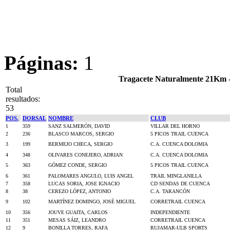
Páginas:
1
Tragacete Naturalmente 21Km -
Total
resultados:
53
POS.
DORSAL
NOMBRE
CLUB
1
359
SANZ SALMERÓN, DAVID
VILLAR DEL HORNO
2
236
BLASCO MARCOS, SERGIO
5 PICOS TRAIL CUENCA
3
199
BERMEJO CHECA, SERGIO
C.A. CUENCA DOLOMIA
4
348
OLIVARES CONEJERO, ADRIAN
C.A. CUENCA DOLOMIA
5
363
GÓMEZ CONDE, SERGIO
5 PICOS TRAIL CUENCA
6
361
PALOMARES ANGULO, LUIS ANGEL
TRAIL MINGLANILLA
7
358
LUCAS SORIA, JOSE IGNACIO
CD SENDAS DE CUENCA
8
38
CEREZO LÓPEZ, ANTONIO
C.A. TARANCÓN
9
102
MARTÍNEZ DOMINGO, JOSÉ MIGUEL
CORRETRAIL CUENCA
10
356
JOUVE GUAITA, CARLOS
INDEPENDIENTE
11
351
MESAS SÁIZ, LEANDRO
CORRETRAIL CUENCA
12
9
BONILLA TORRES, RAFA
RUJAMAR-ULB SPORTS