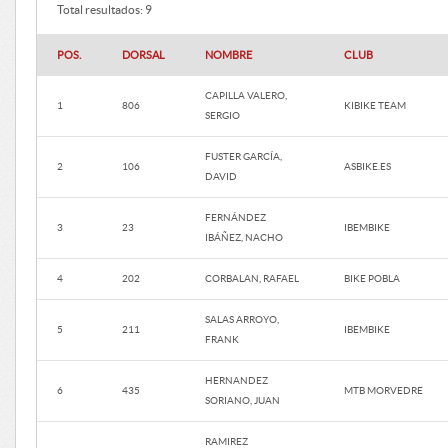
Total resultados: 9
POS.
DORSAL
NOMBRE
CLUB
CAPILLA VALERO,
1
806
KIBIKE TEAM
SERGIO
FUSTER GARCÍA,
2
106
ASBIKE.ES
DAVID
FERNÁNDEZ
3
23
IBEMBIKE
IBÁÑEZ, NACHO
4
202
CORBALAN, RAFAEL
BIKE POBLA
SALAS ARROYO,
5
211
IBEMBIKE
FRANK
HERNANDEZ
6
435
MTB MORVEDRE
SORIANO, JUAN
RAMIREZ