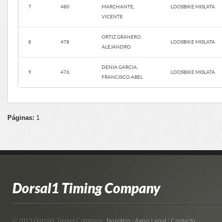
7
480
MARCHANTE,
LOOSBIKE MISLATA
VICENTE
ORTIZ GRANERO,
8
478
LOOSBIKE MISLATA
ALEJANDRO
DENIA GARCIA,
9
476
LOOSBIKE MISLATA
FRANCISCO ABEL
Páginas:
1
Dorsal1 Timing Company
© 2013 Dorsal1 Timing Company.
Nosotros
|
Aviso Legal
|
Contacto