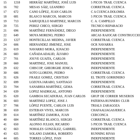
15
1218
HERRÁIZ MARTÍNEZ, JOSÉ LUIS
5 PICOS TRAIL CUENCA
16
702
MESAS SÁIZ, LEANDRO
CORRETRAIL CUENCA
17
672
CANO LÓPEZ, JUAN CARLOS
C A CUENCA DOLOMIA
18
681
BLASCO MARCOS, MARCOS
5 PICOS TRAIL CUENCA
19
713
SAHUQUILLO MARTINEZ, MARCOS
C. A. CAMPILLO
20
725
PEREZ CHICO, SERGIO
TECNICO REPARACIO
21
696
MARTÍNEZ FERNÁNDEZ, DIEGO
INDEPENDIENTE
22
649
MOYA MORENO, PEDRO
ARCAS RAJOCAR CONSTRUCCIO
23
1227
HONTECILLAS MEDINA, JAVIER
CORRETRAIL CUENCA
24
606
HERNANDEZ JIMENEZ, JOSE
OCR NAVARRA
25
619
NAVARRO MORA, IGNACIO
INDEPENDIENTE
26
683
CAÑADA ADALID, ÁLVARO
INDEPENDIENTE
27
701
JOUVE GUAITA, CARLOS
INDEPENDIENTE
28
660
MARTINEZ, JOSE MANUEL
INDEPENDIENTE
29
632
CHISCOP, GHEORGHE JENICA
INDEPENDIENTE
30
686
SOTO LLORENS, PEDRO
CORRETRAIL CUENCA
31
626
FRAILE GOMEZ, CRISTIAN
EL TROTE GORRINERO
32
699
LOZOYA JARABO, SANTIAGO
INDEPENDIENTE
33
704
SANABRIA MARTÍNEZ, GEMA
CORRETRAIL CUENCA
34
639
LOPEZ MADRIGAL, ANTONIO
INDEPENDIENTE
35
620
GAMBOA SECADURAS, JUAN CARLOS
GRUP DE CORRER MUSEROS
36
603
MARTINEZ LOPEZ, JOSE J.
PATERNA RUNNERS CLUB
37
706
LÓPEZ PUENTE, CARLOS LUIS
TRIALS ZARAGOZA
38
659
ESTEBAN VIVES, MARCOS
CHAFAALIAGASJERICA
39
614
MARTÍNEZ ZAMORA, JUAN
CERCONCA
40
684
MARTÍNEZ BLANCO, SERGIO
CORRETRAIL CUENCA
41
650
ALONSO JULIAN, RICARDO
5 PICOS TRAIL CUENCA
42
663
NOHALES GONZÁLEZ, GABRIEL
INDEPENDIENTE
43
625
SOLANO ZAMORA, ROBERTO
RUNNING RIVAS
44
605
TORRES LÓPEZ, IVAN
INDEPENDIENTE