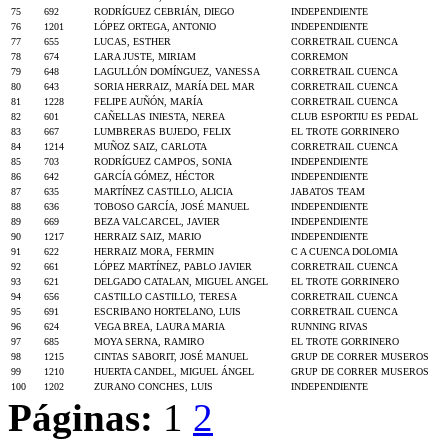
75
692
RODRÍGUEZ CEBRIÁN, DIEGO
INDEPENDIENTE
76
1201
LÓPEZ ORTEGA, ANTONIO
INDEPENDIENTE
77
655
LUCAS, ESTHER
CORRETRAIL CUENCA
78
674
LARA JUSTE, MIRIAM
CORREMON
79
648
LAGULLÓN DOMÍNGUEZ, VANESSA
CORRETRAIL CUENCA
80
643
SORIA HERRAIZ, MARÍA DEL MAR
CORRETRAIL CUENCA
81
1228
FELIPE AUÑÓN, MARÍA
CORRETRAIL CUENCA
82
601
CAÑELLAS INIESTA, NEREA
CLUB ESPORTIU ES PEDAL
83
667
LUMBRERAS BUJEDO, FELIX
EL TROTE GORRINERO
84
1214
MUÑOZ SAIZ, CARLOTA
CORRETRAIL CUENCA
85
703
RODRÍGUEZ CAMPOS, SONIA
INDEPENDIENTE
86
642
GARCÍA GÓMEZ, HÉCTOR
INDEPENDIENTE
87
635
MARTÍNEZ CASTILLO, ALICIA
JABATOS TEAM
88
636
TOBOSO GARCÍA, JOSÉ MANUEL
INDEPENDIENTE
89
669
BEZA VALCARCEL, JAVIER
INDEPENDIENTE
90
1217
HERRAIZ SAIZ, MARIO
INDEPENDIENTE
91
622
HERRAIZ MORA, FERMIN
C A CUENCA DOLOMIA
92
661
LÓPEZ MARTÍNEZ, PABLO JAVIER
CORRETRAIL CUENCA
93
621
DELGADO CATALAN, MIGUEL ANGEL
EL TROTE GORRINERO
94
656
CASTILLO CASTILLO, TERESA
CORRETRAIL CUENCA
95
691
ESCRIBANO HORTELANO, LUIS
CORRETRAIL CUENCA
96
624
VEGA BREA, LAURA MARIA
RUNNING RIVAS
97
685
MOYA SERNA, RAMIRO
EL TROTE GORRINERO
98
1215
CINTAS SABORIT, JOSÉ MANUEL
GRUP DE CORRER MUSEROS
99
1210
HUERTA CANDEL, MIGUEL ÁNGEL
GRUP DE CORRER MUSEROS
100
1202
ZURANO CONCHES, LUIS
INDEPENDIENTE
Páginas:
1
2