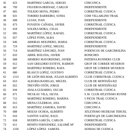
45
623
MARTINEZ GARCIA, SERGIO
CERCONCA
46
709
FIGUEROA HERNAIZ, CARLOS
INDEPENDIENTE
47
665
TOLEDO MOYA, PEDRO
CORRETRAIL CUENCA
48
631
TORIBIO BARREIRO, SONIA
CDM VILLABLINO TRAIL
49
698
LUJAN, IVAN
INDEPENDIENTE
50
673
POYATOS CAÑADA, JAVIER
CORRETRAIL CUENCA
51
618
SOLERA MORA, CELIA
INDEPENDIENTE
52
695
MARTÍNEZ LÓPEZ, RAFAEL
CORRETRAIL CUENCA
53
657
LÓPEZ PONS, ALBA
INDEPENDIENTE
54
646
ARRIBAS MOLINERO, MARIA
CORRETRAIL CUENCA
55
724
MARTINEZ LOPEZ, MIGUEL
INDEPENDIENTE
56
714
MARTÍNEZ SÁNCHEZ, IVAN
PODENCOS DE GARCIMOLINA
57
633
ABRIL BOLUDA, JAVIER
BONICHES
58
668
ARMERO MAYORDOMO, JAVIER
PATERNA RUNNERS CLUB
59
612
SAN GREGORIO ESTEVE, RAIMON
GRUP DE CORRER MUSEROS
60
687
MARTINEZ ROMERO, RAFA
GRUP DE CORRER MUSEROS
61
680
BLASCO LOPEZ, GUSTAVO
CORRETRAIL CUENCA
62
1213
DE LEÓN BELMAR, JULIAN ALBERTO
CLUB CORRETRAIL CUENCA
63
653
ALEGRIA BANEGAS, MIGUEL
CLUB DE MONTAÑA KI2
64
652
TREVIÑO OTÓN, JORGE
CLUB DE MONTAÑA KI2
65
644
AYALA GUIJARRO, OSCAR
CORRETRAIL CUENCA
66
671
NICOLAU VILA, SILVIA
S.M. CLUB ATLETISMO RUNNE
67
712
MARTINEZ ROMERO, MARINA
5 PICOS TRAIL CUENCA
68
615
MENA CULEBRAS, ANA
CERCONCA
69
613
MARTÍNEZ ZAMORA, DAVID
CERCONCA
70
688
MOZAS OCHOA, ALBERTO
ATLETISMO MUDEJAR TERUEL
71
616
SANTOS SAENZ, RAUL
PODENC@S DE GARCIMOLINA
72
658
HUERTA GARCÍA, CARLOS
CORRETRAIL CUENCA
73
611
BENITO FERNÁNDEZ, SALOMÉ Mª
INDEPENDIENTE
74
1220
LÓPEZ LÓPEZ, SAMUEL
SENDAS DE CUENCA