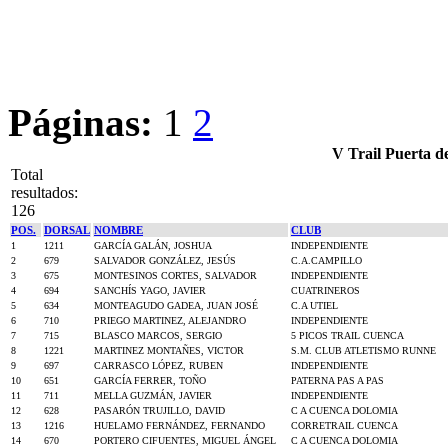
Páginas:
1
2
V Trail Puerta d
Total
resultados:
126
POS.
DORSAL
NOMBRE
CLUB
1
1211
GARCÍA GALÁN, JOSHUA
INDEPENDIENTE
2
679
SALVADOR GONZÁLEZ, JESÚS
C.A.CAMPILLO
3
675
MONTESINOS CORTES, SALVADOR
INDEPENDIENTE
4
694
SANCHÍS YAGO, JAVIER
CUATRINEROS
5
634
MONTEAGUDO GADEA, JUAN JOSÉ
C.A UTIEL
6
710
PRIEGO MARTINEZ, ALEJANDRO
INDEPENDIENTE
7
715
BLASCO MARCOS, SERGIO
5 PICOS TRAIL CUENCA
8
1221
MARTINEZ MONTAÑES, VICTOR
S.M. CLUB ATLETISMO RUNNE
9
697
CARRASCO LÓPEZ, RUBEN
INDEPENDIENTE
10
651
GARCÍA FERRER, TOÑO
PATERNA PAS A PAS
11
711
MELLA GUZMÁN, JAVIER
INDEPENDIENTE
12
628
PASARÓN TRUJILLO, DAVID
C A CUENCA DOLOMIA
13
1216
HUELAMO FERNÁNDEZ, FERNANDO
CORRETRAIL CUENCA
14
670
PORTERO CIFUENTES, MIGUEL ÁNGEL
C A CUENCA DOLOMIA