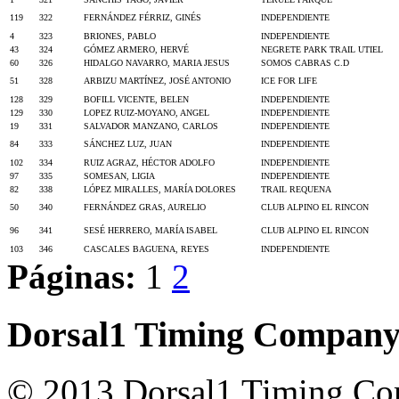
119
322
FERNÁNDEZ FÉRRIZ, GINÉS
INDEPENDIENTE
4
323
BRIONES, PABLO
INDEPENDIENTE
43
324
GÓMEZ ARMERO, HERVÉ
NEGRETE PARK TRAIL UTIEL
60
326
HIDALGO NAVARRO, MARIA JESUS
SOMOS CABRAS C.D
51
328
ARBIZU MARTÍNEZ, JOSÉ ANTONIO
ICE FOR LIFE
128
329
BOFILL VICENTE, BELEN
INDEPENDIENTE
129
330
LOPEZ RUIZ-MOYANO, ANGEL
INDEPENDIENTE
19
331
SALVADOR MANZANO, CARLOS
INDEPENDIENTE
84
333
SÁNCHEZ LUZ, JUAN
INDEPENDIENTE
102
334
RUIZ AGRAZ, HÉCTOR ADOLFO
INDEPENDIENTE
97
335
SOMESAN, LIGIA
INDEPENDIENTE
82
338
LÓPEZ MIRALLES, MARÍA DOLORES
TRAIL REQUENA
50
340
FERNÁNDEZ GRAS, AURELIO
CLUB ALPINO EL RINCON
96
341
SESÉ HERRERO, MARÍA ISABEL
CLUB ALPINO EL RINCON
103
346
CASCALES BAGUENA, REYES
INDEPENDIENTE
Páginas:
1
2
Dorsal1 Timing Compan
© 2013 Dorsal1 Timing C