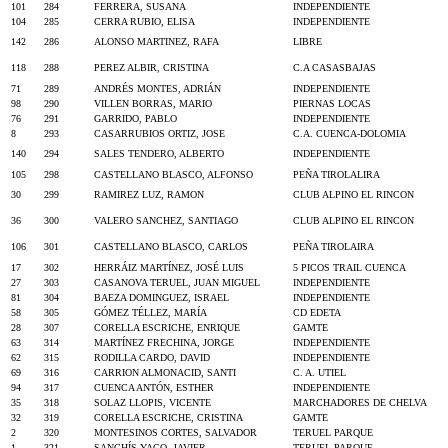
101
284
FERRERA, SUSANA
INDEPENDIENTE
104
285
CERRA RUBIO, ELISA
INDEPENDIENTE
142
286
ALONSO MARTINEZ, RAFA
LIBRE
118
288
PEREZ ALBIR, CRISTINA
C.A CASASBAJAS
71
289
ANDRÉS MONTES, ADRIÁN
INDEPENDIENTE
98
290
VILLEN BORRAS, MARIO
PIERNAS LOCAS
76
291
GARRIDO, PABLO
INDEPENDIENTE
8
293
CASARRUBIOS ORTIZ, JOSE
C.A. CUENCA-DOLOMIA
140
294
SALES TENDERO, ALBERTO
INDEPENDIENTE
105
298
CASTELLANO BLASCO, ALFONSO
PEÑA TIROLALIRA
30
299
RAMIREZ LUZ, RAMON
CLUB ALPINO EL RINCON
36
300
VALERO SANCHEZ, SANTIAGO
CLUB ALPINO EL RINCON
106
301
CASTELLANO BLASCO, CARLOS
PEÑA TIROLAIRA
17
302
HERRÁIZ MARTÍNEZ, JOSÉ LUIS
5 PICOS TRAIL CUENCA
27
303
CASANOVA TERUEL, JUAN MIGUEL
INDEPENDIENTE
81
304
BAEZA DOMINGUEZ, ISRAEL
INDEPENDIENTE
58
305
GÓMEZ TÉLLEZ, MARÍA
CD EDETA
28
307
CORELLA ESCRICHE, ENRIQUE
GAMTE
63
314
MARTÍNEZ FRECHINA, JORGE
INDEPENDIENTE
62
315
RODILLA CARDO, DAVID
INDEPENDIENTE
69
316
CARRION ALMONACID, SANTI
C. A. UTIEL
94
317
CUENCA ANTÓN, ESTHER
INDEPENDIENTE
35
318
SOLAZ LLOPIS, VICENTE
MARCHADORES DE CHELVA
32
319
CORELLA ESCRICHE, CRISTINA
GAMTE
2
320
MONTESINOS CORTES, SALVADOR
TERUEL PARQUE
1
321
SANCHÍS YAGO, JAVIER
TERUEL PARQUE