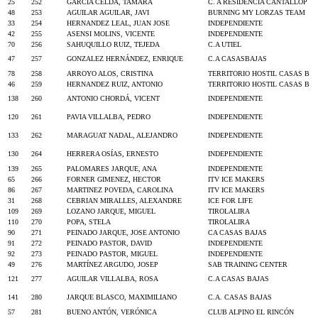
25
252
GARCIA CELDA, TAMARA
C. A RESIDENCIA CANTALLOP
48
253
AGUILAR AGUILAR, JAVI
BURNING MY LORZAS TEAM
33
254
HERNANDEZ LEAL, JUAN JOSE
INDEPENDIENTE
42
255
ASENSI MOLINS, VICENTE
INDEPENDIENTE
70
256
SAHUQUILLO RUIZ, TEJEDA
C.A UTIEL
47
257
GONZALEZ HERNÁNDEZ, ENRIQUE
C.A CASASBAJAS
78
258
ARROYO ALOS, CRISTINA
TERRITORIO HOSTIL CASAS B
46
259
HERNANDEZ RUIZ, ANTONIO
TERRITORIO HOSTIL CASAS B
138
260
ANTONIO CHORDÁ, VICENT
INDEPENDIENTE
120
261
PAVIA VILLALBA, PEDRO
INDEPENDIENTE
133
262
MARAGUAT NADAL, ALEJANDRO
INDEPENDIENTE
130
264
HERRERA OSÍAS, ERNESTO
INDEPENDIENTE
139
265
PALOMARES JARQUE, ANA
INDEPENDIENTE
65
266
FORNER GIMENEZ, HECTOR
ITV ICE MAKERS
86
267
MARTINEZ POVEDA, CAROLINA
ITV ICE MAKERS
31
268
CEBRIAN MIRALLES, ALEXANDRE
ICE FOR LIFE
109
269
LOZANO JARQUE, MIGUEL
TIROLALIRA
110
270
POPA, STELA
TIROLALIRA
90
271
PEINADO JARQUE, JOSE ANTONIO
CA CASAS BAJAS
91
272
PEINADO PASTOR, DAVID
INDEPENDIENTE
92
273
PEINADO PASTOR, MIGUEL
INDEPENDIENTE
49
276
MARTÍNEZ ARGUDO, JOSEP
SAB TRAINING CENTER
121
277
AGUILAR VILLALBA, ROSA
C.A CASAS BAJAS
141
280
JARQUE BLASCO, MAXIMILIANO
C.A. CASAS BAJAS
57
281
BUENO ANTÓN, VERÓNICA
CLUB ALPINO EL RINCÓN