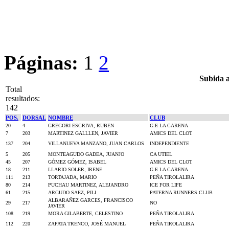
Páginas:
1
2
Subida a
Total
resultados:
142
POS.
DORSAL
NOMBRE
CLUB
20
4
GREGORI ESCRIVA, RUBEN
G.E LA CARENA
7
203
MARTINEZ GALLLEN, JAVIER
AMICS DEL CLOT
137
204
VILLANUEVA MANZANO, JUAN CARLOS
INDEPENDIENTE
5
205
MONTEAGUDO GADEA, JUANJO
CA UTIEL
45
207
GÓMEZ GÓMEZ, ISABEL
AMICS DEL CLOT
18
211
LLARIO SOLER, IRENE
G.E LA CARENA
111
213
TORTAJADA, MARIO
PEÑA TIROLALIRA
80
214
PUCHAU MARTINEZ, ALEJANDRO
ICE FOR LIFE
61
215
ARGUDO SAEZ, PILI
PATERNA RUNNERS CLUB
ALBARAÑEZ GARCES, FRANCISCO
29
217
NO
JAVIER
108
219
MORA GILABERTE, CELESTINO
PEÑA TIROLALIRA
112
220
ZAPATA TRENCO, JOSÉ MANUEL
PEÑA TIROLALIRA