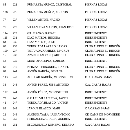
85
221
PUMARETA MUÑOZ, CRISTOBAL
PIERNAS LOCAS
136
226
PUMARETA MUÑOZ, AGUSTIN
PIERNAS LOCAS
77
227
VILLEN ANTON, NACHO
PIERNAS LOCAS
75
228
VILLANUEVA MARTIN, JUAN JOSE
PIERNAS LOCAS
114
229
GIL IRANZO, RAFAEL
INDEPENDIENTE
115
231
DIAZ MATEOS, BEGOÑA
INDEPENDIENTE
64
235
DIAZ MATEOS, JOSE
INDEPENDIENTE
66
236
TORTAJADA LÁZARO, LUCAS
CLUB ALPINO EL RINCÓN
100
237
TOTAJADA RAMIREZ, Mª CRUZ
CLUB ALPINO EL RINCÓN
15
238
APARICIO ALVARO, ARTURO
CLUB ALPINO EL RINCÓN
53
239
MONTOTO LOPEZ, CARLOS
INDEPENDIENTE
68
240
BERZAS FERNÁNDEZ, DANIEL
CLUB ALPINO EL RINCÓN
67
241
ANTÓN GARCÍA, BIBIANA
CLUB ALPINO EL RINCÓN
113
242
AGUILAR GARCÍA, MONTSERRAT
C. A. CASAS BAJAS
38
243
ANTÓN PÉREZ, JOSÉ ANTONIO
C.A. CASAS BAJAS
122
244
ANTÓN PÉREZ, MONTSERRAT
INDEPENDIENTE
79
245
GALLEL VILLANUEVA, JAVIER
INDEPENDIENTE
41
247
TORTAJADA BLASCO, VICTOR
INDEPENDIENTE
89
248
JARQUE BLASCO, MARI
C A CASAS BAJAS
21
249
ALONSO AYALA, LUIS ANTONIO
CD CAMP DE MORVEDRE
56
250
HERNÁNDEZ GRACIA, ANDREA
INDEPENDIENTE
88
251
ESCORIHUELA ROMERO, DELFINA
C.A CASAS BAJAS