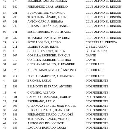
40
374
ESCABIAS PASTOR, JESSICA
CLUB ALPINO EL RINCÓN
50
340
FERNÁNDEZ GRAS, AURELIO
CLUB ALPINO EL RINCON
57
281
BUENO ANTÓN, VERÓNICA
CLUB ALPINO EL RINCÓN
66
236
TORTAJADA LÁZARO, LUCAS
CLUB ALPINO EL RINCÓN
67
241
ANTÓN GARCÍA, BIBIANA
CLUB ALPINO EL RINCÓN
68
240
BERZAS FERNÁNDEZ, DANIEL
CLUB ALPINO EL RINCÓN
96
341
SESÉ HERRERO, MARÍA ISABEL
CLUB ALPINO EL RINCON
100
237
TOTAJADA RAMIREZ, Mª CRUZ
CLUB ALPINO EL RINCÓN
24
414
SOTO LLORENS, PEDRO
CORRETRAIL CUENCA
18
211
LLARIO SOLER, IRENE
G.E LA CARENA
20
4
GREGORI ESCRIVA, RUBEN
G.E LA CARENA
28
307
CORELLA ESCRICHE, ENRIQUE
GAMTE
32
319
CORELLA ESCRICHE, CRISTINA
GAMTE
31
268
CEBRIAN MIRALLES, ALEXANDRE
ICE FOR LIFE
51
328
ARBIZU MARTÍNEZ, JOSÉ ANTONIO
ICE FOR LIFE
80
214
PUCHAU MARTINEZ, ALEJANDRO
ICE FOR LIFE
4
323
BRIONES, PABLO
INDEPENDIENTE
12
399
BELMONTE ESTRADA, ANTONIO
INDEPENDIENTE
16
404
CHAVERO, ALBANO
INDEPENDIENTE
19
331
SALVADOR MANZANO, CARLOS
INDEPENDIENTE
22
391
ESCRIBANO, PABLO
INDEPENDIENTE
27
303
CASANOVA TERUEL, JUAN MIGUEL
INDEPENDIENTE
33
254
HERNANDEZ LEAL, JUAN JOSE
INDEPENDIENTE
37
389
FERNÁNDEZ TIRADO, JUAN JOSÉ
INDEPENDIENTE
41
247
TORTAJADA BLASCO, VICTOR
INDEPENDIENTE
42
255
ASENSI MOLINS, VICENTE
INDEPENDIENTE
44
385
LAGUNAS HURTADO, LUCÍA
INDEPENDIENTE