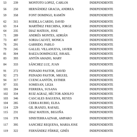
53
239
MONTOTO LOPEZ, CARLOS
INDEPENDIENTE
56
250
HERNÁNDEZ GRACIA, ANDREA
INDEPENDIENTE
59
358
FONT DOMINGO, RAMÓN
INDEPENDIENTE
62
315
RODILLA CARDO, DAVID
INDEPENDIENTE
63
314
MARTÍNEZ FRECHINA, JORGE
INDEPENDIENTE
64
235
DIAZ MATEOS, JOSE
INDEPENDIENTE
71
289
ANDRÉS MONTES, ADRIÁN
INDEPENDIENTE
73
407
SORIA CALVET, MONICA
INDEPENDIENTE
76
291
GARRIDO, PABLO
INDEPENDIENTE
79
245
GALLEL VILLANUEVA, JAVIER
INDEPENDIENTE
81
304
BAEZA DOMINGUEZ, ISRAEL
INDEPENDIENTE
83
393
ANTÓN AMADO, MARY
INDEPENDIENTE
84
333
SÁNCHEZ LUZ, JUAN
INDEPENDIENTE
91
272
PEINADO PASTOR, DAVID
INDEPENDIENTE
92
273
PEINADO PASTOR, MIGUEL
INDEPENDIENTE
94
317
CUENCA ANTÓN, ESTHER
INDEPENDIENTE
97
335
SOMESAN, LIGIA
INDEPENDIENTE
101
284
FERRERA, SUSANA
INDEPENDIENTE
102
334
RUIZ AGRAZ, HÉCTOR ADOLFO
INDEPENDIENTE
103
346
CASCALES BAGUENA, REYES
INDEPENDIENTE
104
285
CERRA RUBIO, ELISA
INDEPENDIENTE
114
229
GIL IRANZO, RAFAEL
INDEPENDIENTE
115
231
DIAZ MATEOS, BEGOÑA
INDEPENDIENTE
116
378
SINISTERRA AZNAR, AMPARO
INDEPENDIENTE
117
395
SANCHEZ REQUENA, MARIA JOSE
INDEPENDIENTE
119
322
FERNÁNDEZ FÉRRIZ, GINÉS
INDEPENDIENTE