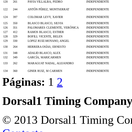
120
261
PAVIA VILLALBA, PEDRO
INDEPENDIENTE
122
244
ANTÓN PÉREZ, MONTSERRAT
INDEPENDIENTE
124
397
COLOMAR LEVY, XAVIER
INDEPENDIENTE
125
350
BLASCO BLASCO, SILVIA
INDEPENDIENTE
126
351
PALOMARES CLEMENTE, VERÓNICA
INDEPENDIENTE
127
412
RAMOS BLASCO, ESTHER
INDEPENDIENTE
128
329
BOFILL VICENTE, BELEN
INDEPENDIENTE
129
330
LOPEZ RUIZ-MOYANO, ANGEL
INDEPENDIENTE
130
264
HERRERA OSÍAS, ERNESTO
INDEPENDIENTE
131
348
ADALID BLASCO, ALEX
INDEPENDIENTE
132
349
GARCÍA, MARICARMEN
INDEPENDIENTE
133
262
MARAGUAT NADAL, ALEJANDRO
INDEPENDIENTE
134
360
GINER RUIZ, M CARMEN
INDEPENDIENTE
Páginas:
1
2
Dorsal1 Timing Compan
© 2013 Dorsal1 Timing C