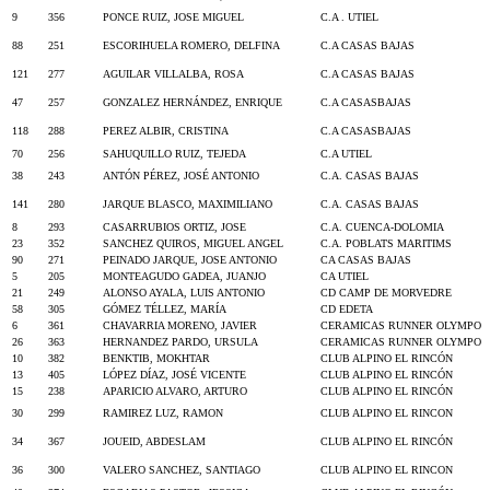
9
356
PONCE RUIZ, JOSE MIGUEL
C.A . UTIEL
88
251
ESCORIHUELA ROMERO, DELFINA
C.A CASAS BAJAS
121
277
AGUILAR VILLALBA, ROSA
C.A CASAS BAJAS
47
257
GONZALEZ HERNÁNDEZ, ENRIQUE
C.A CASASBAJAS
118
288
PEREZ ALBIR, CRISTINA
C.A CASASBAJAS
70
256
SAHUQUILLO RUIZ, TEJEDA
C.A UTIEL
38
243
ANTÓN PÉREZ, JOSÉ ANTONIO
C.A. CASAS BAJAS
141
280
JARQUE BLASCO, MAXIMILIANO
C.A. CASAS BAJAS
8
293
CASARRUBIOS ORTIZ, JOSE
C.A. CUENCA-DOLOMIA
23
352
SANCHEZ QUIROS, MIGUEL ANGEL
C.A. POBLATS MARITIMS
90
271
PEINADO JARQUE, JOSE ANTONIO
CA CASAS BAJAS
5
205
MONTEAGUDO GADEA, JUANJO
CA UTIEL
21
249
ALONSO AYALA, LUIS ANTONIO
CD CAMP DE MORVEDRE
58
305
GÓMEZ TÉLLEZ, MARÍA
CD EDETA
6
361
CHAVARRIA MORENO, JAVIER
CERAMICAS RUNNER OLYMPO
26
363
HERNANDEZ PARDO, URSULA
CERAMICAS RUNNER OLYMPO
10
382
BENKTIB, MOKHTAR
CLUB ALPINO EL RINCÓN
13
405
LÓPEZ DÍAZ, JOSÉ VICENTE
CLUB ALPINO EL RINCÓN
15
238
APARICIO ALVARO, ARTURO
CLUB ALPINO EL RINCÓN
30
299
RAMIREZ LUZ, RAMON
CLUB ALPINO EL RINCON
34
367
JOUEID, ABDESLAM
CLUB ALPINO EL RINCÓN
36
300
VALERO SANCHEZ, SANTIAGO
CLUB ALPINO EL RINCON