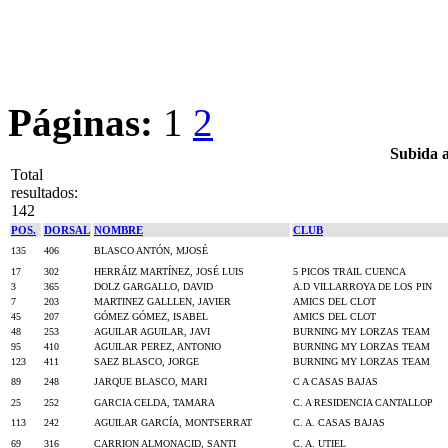
Páginas:
1
2
Subida a
Total
resultados:
142
POS.
DORSAL
NOMBRE
CLUB
135
406
BLASCO ANTÓN, MJOSÉ
17
302
HERRÁIZ MARTÍNEZ, JOSÉ LUIS
5 PICOS TRAIL CUENCA
3
365
DOLZ GARGALLO, DAVID
A.D VILLARROYA DE LOS PIN
7
203
MARTINEZ GALLLEN, JAVIER
AMICS DEL CLOT
45
207
GÓMEZ GÓMEZ, ISABEL
AMICS DEL CLOT
48
253
AGUILAR AGUILAR, JAVI
BURNING MY LORZAS TEAM
95
410
AGUILAR PEREZ, ANTONIO
BURNING MY LORZAS TEAM
123
411
SAEZ BLASCO, JORGE
BURNING MY LORZAS TEAM
89
248
JARQUE BLASCO, MARI
C A CASAS BAJAS
25
252
GARCIA CELDA, TAMARA
C. A RESIDENCIA CANTALLOP
113
242
AGUILAR GARCÍA, MONTSERRAT
C. A. CASAS BAJAS
69
316
CARRION ALMONACID, SANTI
C. A. UTIEL