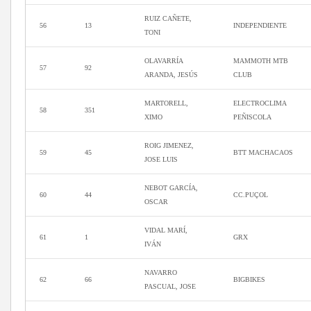
RUIZ CAÑETE,
56
13
INDEPENDIENTE
TONI
OLAVARRÍA
MAMMOTH MTB
57
92
ARANDA, JESÚS
CLUB
MARTORELL,
ELECTROCLIMA
58
351
XIMO
PEÑISCOLA
ROIG JIMENEZ,
59
45
BTT MACHACAOS
JOSE LUIS
NEBOT GARCÍA,
60
44
CC.PUÇOL
OSCAR
VIDAL MARÍ,
61
1
GRX
IVÁN
NAVARRO
62
66
BIGBIKES
PASCUAL, JOSE