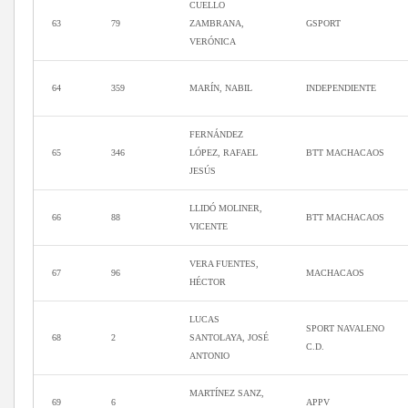
CUELLO
63
79
ZAMBRANA,
GSPORT
VERÓNICA
64
359
MARÍN, NABIL
INDEPENDIENTE
FERNÁNDEZ
65
346
LÓPEZ, RAFAEL
BTT MACHACAOS
JESÚS
LLIDÓ MOLINER,
66
88
BTT MACHACAOS
VICENTE
VERA FUENTES,
67
96
MACHACAOS
HÉCTOR
LUCAS
SPORT NAVALENO
68
2
SANTOLAYA, JOSÉ
C.D.
ANTONIO
MARTÍNEZ SANZ,
69
6
APPV