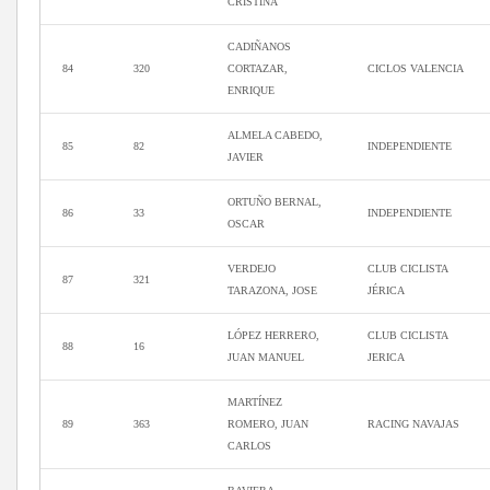
CRISTINA
CADIÑANOS
84
320
CORTAZAR,
CICLOS VALENCIA
ENRIQUE
ALMELA CABEDO,
85
82
INDEPENDIENTE
JAVIER
ORTUÑO BERNAL,
86
33
INDEPENDIENTE
OSCAR
VERDEJO
CLUB CICLISTA
87
321
TARAZONA, JOSE
JÉRICA
LÓPEZ HERRERO,
CLUB CICLISTA
88
16
JUAN MANUEL
JERICA
MARTÍNEZ
89
363
ROMERO, JUAN
RACING NAVAJAS
CARLOS