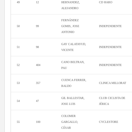
49
12
HERNANDEZ,
CD HARO
ALEJANDRO
FERNÁNDEZ
50
99
GOMIS, JOSE
INDEPENDIENTE
ANTONIO
GAY CALATAYUD,
51
98
INDEPENDIENTE
VICENTE
CANO BELTRAN,
52
404
INDEPENDIENTE
PAU
CUENCA FERRER,
53
357
CLINICA MILLORAT
BALDO
GIL BALLESTAR,
CLUB CICLISTA DE
54
47
JOSE LUIS
JÉRICA
COLOMER
55
100
GARGALLO,
CYCLESTORE
CÉSAR