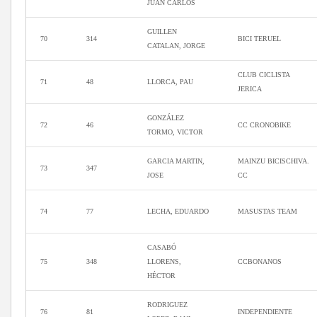
JUAN CARLOS
GUILLEN
70
314
BICI TERUEL
CATALAN, JORGE
CLUB CICLISTA
71
48
LLORCA, PAU
JERICA
GONZÁLEZ
72
46
CC CRONOBIKE
TORMO, VICTOR
GARCIA MARTIN,
MAINZU BICISCHIVA.
73
347
JOSE
CC
74
77
LECHA, EDUARDO
MASUSTAS TEAM
CASABÓ
75
348
LLORENS,
CCBONANOS
HÉCTOR
RODRIGUEZ
76
81
INDEPENDIENTE