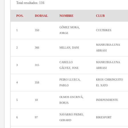
Total resultados: 116
POS.
DORSAL
NOMBRE
CLUB
GÓMEZ MORA,
1
350
CULTBIKES
JORGE
MANRUBIA-LUNA
2
366
MILLAN, DANI
ABRASI
CABELLO
MANRUBIA-LUNA
3
315
GÁLVEZ, JOSE
ABRASI
PEIRO LLUECA,
KROS CHIRINGUITO
4
358
PABLO
EL XATO
OLMOS ESCRIVÁ,
5
18
INDEPENDIENTE
BORJA
NAVARRO PRIMO,
6
97
BIKESPORT
GERARD