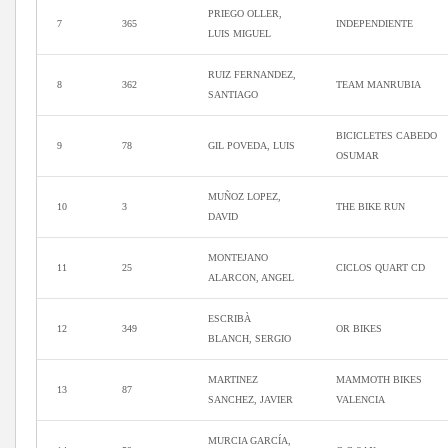
PRIEGO OLLER,
7
365
INDEPENDIENTE
LUIS MIGUEL
RUIZ FERNANDEZ,
8
362
TEAM MANRUBIA
SANTIAGO
BICICLETES CABEDO
9
78
GIL POVEDA, LUIS
OSUMAR
MUÑOZ LOPEZ,
10
3
THE BIKE RUN
DAVID
MONTEJANO
11
25
CICLOS QUART CD
ALARCON, ANGEL
ESCRIBÀ
12
349
OR BIKES
BLANCH, SERGIO
MARTINEZ
MAMMOTH BIKES
13
87
SANCHEZ, JAVIER
VALENCIA
MURCIA GARCÍA,