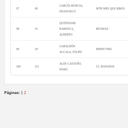
GARCÍA MURCIA,
97
69
MTB MES QUE BIKES
FRANCISCO
QUINTANAR
98
31
BARENCA,
BICIMAX
ALBERTO
GABALDÓN
99
29
IMPRUVING
ALCALA, FELIPE
ALÓS CASTAÑO,
100
311
CC BONANOS
MARC
Páginas:
1
2