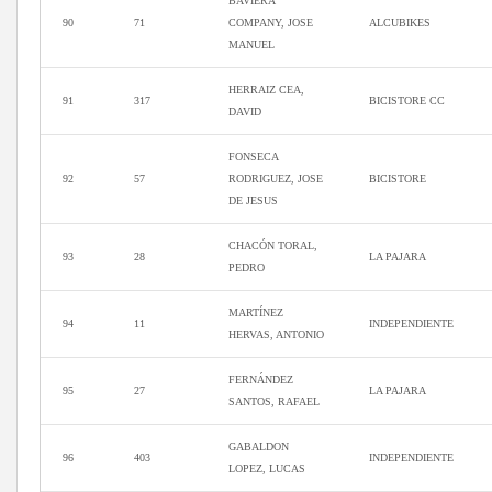
BAVIERA
90
71
COMPANY, JOSE
ALCUBIKES
MANUEL
HERRAIZ CEA,
91
317
BICISTORE CC
DAVID
FONSECA
92
57
RODRIGUEZ, JOSE
BICISTORE
DE JESUS
CHACÓN TORAL,
93
28
LA PAJARA
PEDRO
MARTÍNEZ
94
11
INDEPENDIENTE
HERVAS, ANTONIO
FERNÁNDEZ
95
27
LA PAJARA
SANTOS, RAFAEL
GABALDON
96
403
INDEPENDIENTE
LOPEZ, LUCAS