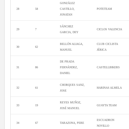
GONZÁLEZ
28
58
CASTILLO,
POTETEAM
JONATAN
SÁNCHEZ
29
7
CICLOS VALENCIA
GARCIA, DEY
BELLÓN ALIAGA,
CLUB CICLISTA
30
62
MANUEL
JÉRICA
DE PRADA
31
86
FERNÁNDEZ,
CASTELLBIKERS
DANIEL
CHORQUES SANZ,
32
61
HARINAS ALMELA
JOSE
REYES MUÑOZ,
33
19
GUAYTA TEAM
JOSÉ MANUEL
ESCUADRON
34
67
TARAZONA, PERE
NOVILLO