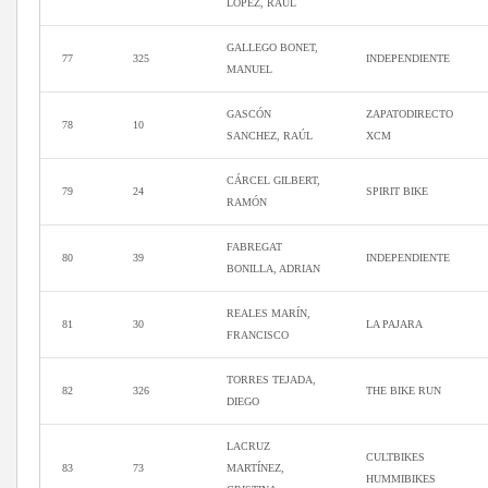
LOPEZ, RAUL
GALLEGO BONET,
77
325
INDEPENDIENTE
MANUEL
GASCÓN
ZAPATODIRECTO
78
10
SANCHEZ, RAÚL
XCM
CÁRCEL GILBERT,
79
24
SPIRIT BIKE
RAMÓN
FABREGAT
80
39
INDEPENDIENTE
BONILLA, ADRIAN
REALES MARÍN,
81
30
LA PAJARA
FRANCISCO
TORRES TEJADA,
82
326
THE BIKE RUN
DIEGO
LACRUZ
CULTBIKES
83
73
MARTÍNEZ,
HUMMIBIKES