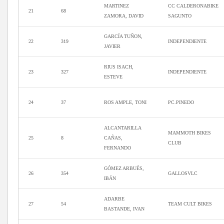
MARTINEZ
CC CALDERONABIKE
21
68
ZAMORA, DAVID
SAGUNTO
GARCÍA TUÑON,
22
319
INDEPENDIENTE
JAVIER
RIUS ISACH,
23
327
INDEPENDIENTE
ESTEVE
24
37
ROS AMPLE, TONI
PC.PINEDO
ALCANTARILLA
MAMMOTH BIKES
25
8
CAÑAS,
CLUB
FERNANDO
GÓMEZ ARBUÉS,
26
354
GALLOSVLC
IBÁN
ADARBE
27
54
TEAM CULT BIKES
BASTANDE, IVAN