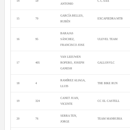
14
59
C.C.SAX
ANTONIO
GARCÍA BELLES,
15
70
EXCAPIEDRA MTB
RUBÉN
BARAJAS
16
95
SÁNCHEZ,
ULEVEL TEAM
FRANCISCO JOSE
VAN LEEUWEN
17
405
ROPERO, JOSEPH
GALLOSVLC
GANESH
RAMÍREZ ALIAGA,
18
4
THE BIKE RUN
LLUIS
CANET JUAN,
19
324
CC EL CASTELL
VICENTE
SERRA TEN,
20
76
TEAM MANRUBIA
JORGE