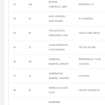
BETETA
42
364
BONANOS CC
CORVILLO, AIDA
ROCA JURADO,
43
63
PC PORTEÑA
JOSE DANIEL
VILLAESCUSA
44
94
VELOCLUBCARLET
FERNANDE, LUIS
ALIAGA BOIGUES,
45
21
CICLOS QUART
JUAN MANUEL
GARROSA
IMPARABLES CLUB
46
367
MARTIN, GERSON
CICLISTA
DOMÍNGUEZ
47
43
CCPUZOL
MARTÍN, VICENTE
MORILLAS SANZ,
48
83
CICLOS VALENCIA
JUAN
MARTINEZ