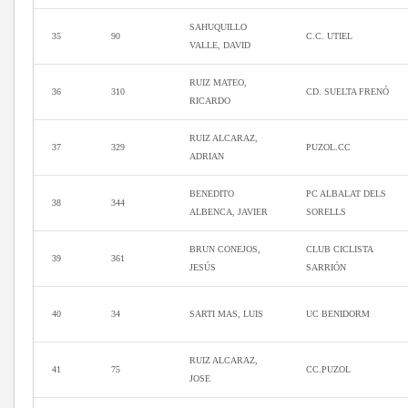
SAHUQUILLO
35
90
C.C. UTIEL
VALLE, DAVID
RUIZ MATEO,
36
310
CD. SUELTA FRENÓ
RICARDO
RUIZ ALCARAZ,
37
329
PUZOL.CC
ADRIAN
BENEDITO
PC ALBALAT DELS
38
344
ALBENCA, JAVIER
SORELLS
BRUN CONEJOS,
CLUB CICLISTA
39
361
JESÚS
SARRIÓN
40
34
SARTI MAS, LUIS
UC BENIDORM
RUIZ ALCARAZ,
41
75
CC.PUZOL
JOSE