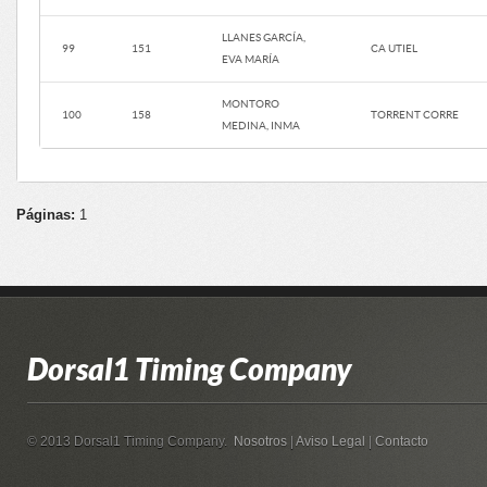
LLANES GARCÍA,
99
151
CA UTIEL
EVA MARÍA
MONTORO
100
158
TORRENT CORRE
MEDINA, INMA
Páginas:
1
Dorsal1 Timing Company
© 2013 Dorsal1 Timing Company.
Nosotros
|
Aviso Legal
|
Contacto