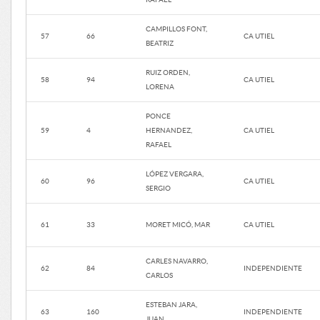
CAMPILLOS FONT,
57
66
CA UTIEL
BEATRIZ
RUIZ ORDEN,
58
94
CA UTIEL
LORENA
PONCE
59
4
HERNANDEZ,
CA UTIEL
RAFAEL
LÓPEZ VERGARA,
60
96
CA UTIEL
SERGIO
61
33
MORET MICÓ, MAR
CA UTIEL
CARLES NAVARRO,
62
84
INDEPENDIENTE
CARLOS
ESTEBAN JARA,
63
160
INDEPENDIENTE
JUAN