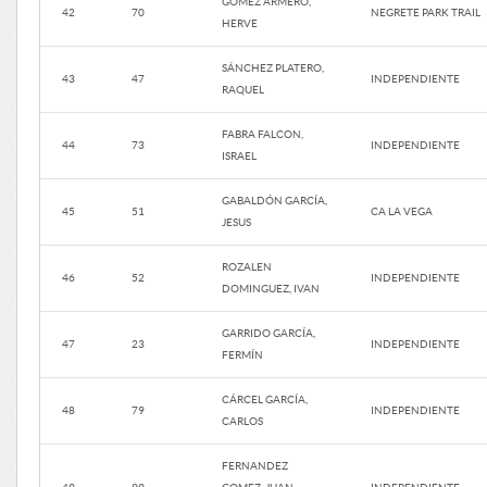
GOMEZ ARMERO,
42
70
NEGRETE PARK TRAIL
HERVE
SÁNCHEZ PLATERO,
43
47
INDEPENDIENTE
RAQUEL
FABRA FALCON,
44
73
INDEPENDIENTE
ISRAEL
GABALDÓN GARCÍA,
45
51
CA LA VEGA
JESUS
ROZALEN
46
52
INDEPENDIENTE
DOMINGUEZ, IVAN
GARRIDO GARCÍA,
47
23
INDEPENDIENTE
FERMÍN
CÁRCEL GARCÍA,
48
79
INDEPENDIENTE
CARLOS
FERNANDEZ