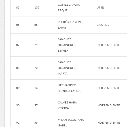
GOMEZ GARCIA,
85
152
UTIEL
RAQUEL
RODRÍGUEZ YEVES,
86
85
CA UTIEL
SARAY
SÁNCHEZ
87
74
DOMINGUEZ,
INDEPENDIENTE
ESTHER
SÁNCHEZ
88
72
DOMINGUEZ,
INDEPENDIENTE
MARTA
HERNÁNDEZ
89
16
INDEPENDIENTE
RAMIREZ, EMILIA
GALVEZ HABA,
90
57
INDEPENDIENTE
YESSICA
MILAN YAGUE, ANA
91
55
INDEPENDIENTE
ISABEL