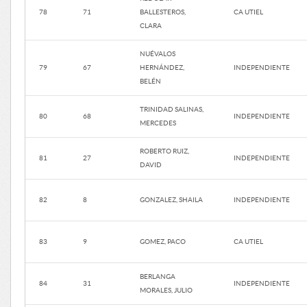
78
71
BALLESTEROS,
CA UTIEL
CLARA
NUÉVALOS
79
67
HERNÁNDEZ,
INDEPENDIENTE
BELÉN
TRINIDAD SALINAS,
80
68
INDEPENDIENTE
MERCEDES
ROBERTO RUIZ,
81
27
INDEPENDIENTE
DAVID
82
8
GONZALEZ, SHAILA
INDEPENDIENTE
83
9
GOMEZ, PACO
CA UTIEL
BERLANGA
84
31
INDEPENDIENTE
MORALES, JULIO