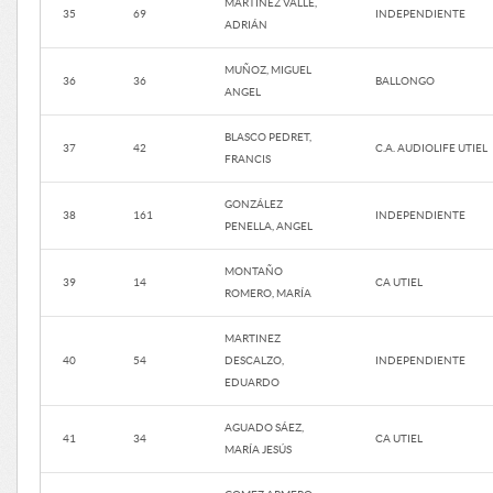
MARTINEZ VALLE,
35
69
INDEPENDIENTE
ADRIÁN
MUÑOZ, MIGUEL
36
36
BALLONGO
ANGEL
BLASCO PEDRET,
37
42
C.A. AUDIOLIFE UTIEL
FRANCIS
GONZÁLEZ
38
161
INDEPENDIENTE
PENELLA, ANGEL
MONTAÑO
39
14
CA UTIEL
ROMERO, MARÍA
MARTINEZ
40
54
DESCALZO,
INDEPENDIENTE
EDUARDO
AGUADO SÁEZ,
41
34
CA UTIEL
MARÍA JESÚS