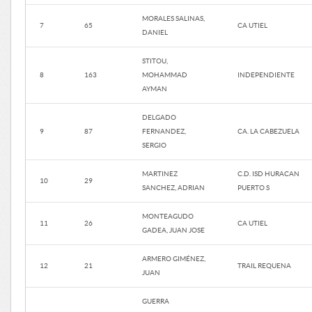
MORALES SALINAS,
7
65
CA UTIEL
DANIEL
STITOU,
8
163
MOHAMMAD
INDEPENDIENTE
AYMAN
DELGADO
9
87
FERNANDEZ,
CA. LA CABEZUELA
SERGIO
MARTINEZ
C.D. ISD HURACAN
10
29
SANCHEZ, ADRIAN
PUERTO S
MONTEAGUDO
11
26
CA UTIEL
GADEA, JUAN JOSE
ARMERO GIMÉNEZ,
12
21
TRAIL REQUENA
JUAN
GUERRA