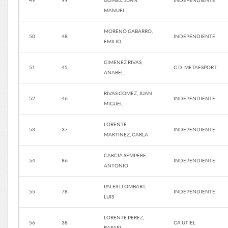
49
99
GOMEZ, JUAN
INDEPENDIENTE
MANUEL
MORENO GABARRO,
50
48
INDEPENDIENTE
EMILIO
GIMENEZ RIVAS,
51
45
C.D. METAESPORT
ANABEL
RIVAS GOMEZ, JUAN
52
46
INDEPENDIENTE
MIGUEL
LORENTE
53
37
INDEPENDIENTE
MARTINEZ, CARLA
GARCÍA SEMPERE,
54
86
INDEPENDIENTE
ANTONIO
PALES LLOMBART,
55
78
INDEPENDIENTE
LUIS
LORENTE PEREZ,
56
38
CA UTIEL
RAFAEL