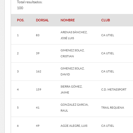
Total resultados:
100
POS.
DORSAL
NOMBRE
CLUB
ARENAS SÁNCHEZ,
1
83
CA UTIEL
JOSÉ LUIS
GIMENEZ SOLAZ,
2
39
CA UTIEL
CRISTIAN
GIMENEZ SOLAZ,
3
162
CA UTIEL
DAVID
SIERRA GÓMEZ,
4
159
C.D. METAESPORT
JAIME
GONZALEZ GARCIA,
5
41
TRAIL REQUENA
RAUL
6
49
AGÜE ALEGRE, LUIS
CA UTIEL