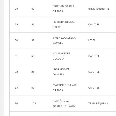
ESTEBAN GARCÍA,
28
43
INDEPENDIENTE
CARLOS
HERRERA OLMOS,
29
53
CA UTIEL
RAFAEL
JIMÉNEZ GALLEGA,
30
32
UTIEL
SAMUEL
AGÜE ALEGRE,
31
50
CA UTIEL
CLAUDIA
HAYA GÓMEZ,
32
25
CA UTIEL
DANIELA
MARTINEZ CUEVAS,
33
80
CA UTIEL
CARLOS
FERNÁNDEZ
34
153
TRAIL REQUENA
GARCÍA, ESTÍVALIZ