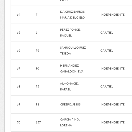
DA CRUZ BARROS,
64
7
INDEPENDIENTE
MARÍA DEL CIELO
PÉREZ PONCE,
65
6
CA UTIEL
RAQUEL
SAHUQUILLO RUIZ,
66
76
CA UTIEL
TEJEDA
HERNÁNDEZ
67
90
INDEPENDIENTE
GABALDON, EVA
ALMONACID,
68
75
CA UTIEL
RAFAEL
69
91
CRESPO, JESUS
INDEPENDIENTE
GARCÍA PINO,
70
157
INDEPENDIENTE
LORENA