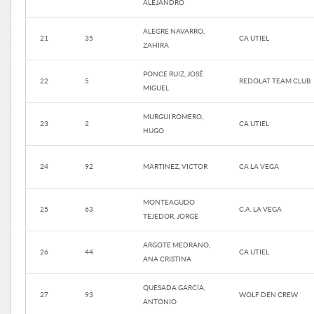
ALEJANDRO
ALEGRE NAVARRO,
21
35
CA UTIEL
ZAHIRA
PONCE RUIZ, JOSÉ
22
5
REDOLAT TEAM CLUB
MIGUEL
MURGUI ROMERO,
23
2
CA UTIEL
HUGO
24
92
MARTINEZ, VICTOR
CA LA VEGA
MONTEAGUDO
25
63
C.A. LA VEGA
TEJEDOR, JORGE
ARGOTE MEDRANO,
26
44
CA UTIEL
ANA CRISTINA
QUESADA GARCÍA,
27
93
WOLF DEN CREW
ANTONIO