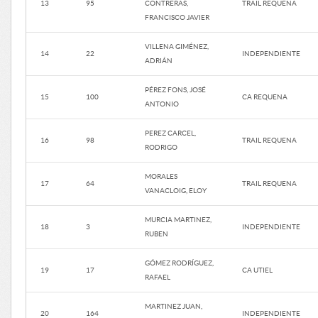
13
95
CONTRERAS,
TRAIL REQUENA
FRANCISCO JAVIER
VILLENA GIMÉNEZ,
14
22
INDEPENDIENTE
ADRIÁN
PÉREZ FONS, JOSÉ
15
100
CA REQUENA
ANTONIO
PEREZ CARCEL,
16
98
TRAIL REQUENA
RODRIGO
MORALES
17
64
TRAIL REQUENA
VANACLOIG, ELOY
MURCIA MARTINEZ,
18
3
INDEPENDIENTE
RUBEN
GÓMEZ RODRÍGUEZ,
19
17
CA UTIEL
RAFAEL
MARTINEZ JUAN,
20
164
INDEPENDIENTE