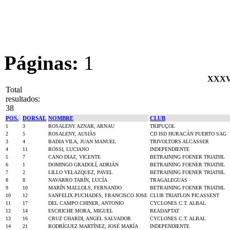
Páginas:
1
XXXV 
Total
resultados:
38
POS.
DORSAL
NOMBRE
CLUB
1
3
ROSALENY AZNAR, ARNAU
TRIPUÇOL
2
5
ROSALENY, AUSIÀS
CD ISD HURACÁN PUERTO SAG
3
4
BADIA VILA, JUAN MANUEL
TRIVOLTORS ALCASSER
4
11
ROSSI, LUCIANO
INDEPENDIENTE
5
7
CANO DIAZ, VICENTE
BETRAINING FOENER TRIATHL
6
1
DOMINGO GRADOLÍ, ADRIÁN
BETRAINING FOENER TRIATHL
7
2
LILLO VELAZQUEZ, PAVEL
BETRAINING FOENER TRIATHL
8
8
NAVARRO TARÍN, LUCÍA
TRAGALEGUAS
9
10
MARÍN MALLOLS, FERNANDO
BETRAINING FOENER TRIATHL
10
12
SANFELIX PUCHADES, FRANCISCO JOSE
CLUB TRIATLON PICASSENT
11
17
DEL CAMPO CHINER, ANTONIO
CYCLONES C.T. ALBAL
12
14
ESCRICHE MORA, MIGUEL
READAPTAT
13
16
CRUZ CHARDI, ANGEL SALVADOR
CYCLONES C.T. ALBAL
14
21
RODRÍGUEZ MARTÍNEZ, JOSÉ MARÍA
INDEPENDIENTE