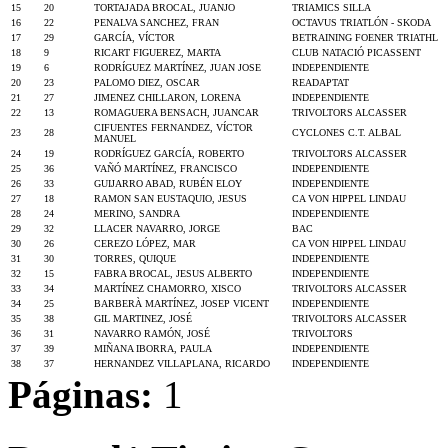
15
20
TORTAJADA BROCAL, JUANJO
TRIAMICS SILLA
16
22
PENALVA SANCHEZ, FRAN
OCTAVUS TRIATLÓN - SKODA
17
29
GARCÍA, VÍCTOR
BETRAINING FOENER TRIATHL
18
9
RICART FIGUEREZ, MARTA
CLUB NATACIÓ PICASSENT
19
6
RODRÍGUEZ MARTÍNEZ, JUAN JOSE
INDEPENDIENTE
20
23
PALOMO DIEZ, OSCAR
READAPTAT
21
27
JIMENEZ CHILLARON, LORENA
INDEPENDIENTE
22
13
ROMAGUERA BENSACH, JUANCAR
TRIVOLTORS ALCASSER
CIFUENTES FERNANDEZ, VÍCTOR
23
28
CYCLONES C.T. ALBAL
MANUEL
24
19
RODRÍGUEZ GARCÍA, ROBERTO
TRIVOLTORS ALCASSER
25
36
VAÑÓ MARTÍNEZ, FRANCISCO
INDEPENDIENTE
26
33
GUIJARRO ABAD, RUBÉN ELOY
INDEPENDIENTE
27
18
RAMON SAN EUSTAQUIO, JESUS
CA VON HIPPEL LINDAU
28
24
MERINO, SANDRA
INDEPENDIENTE
29
32
LLACER NAVARRO, JORGE
BAC
30
26
CEREZO LÓPEZ, MAR
CA VON HIPPEL LINDAU
31
30
TORRES, QUIQUE
INDEPENDIENTE
32
15
FABRA BROCAL, JESUS ALBERTO
INDEPENDIENTE
33
34
MARTÍNEZ CHAMORRO, XISCO
TRIVOLTORS ALCASSER
34
25
BARBERÀ MARTÍNEZ, JOSEP VICENT
INDEPENDIENTE
35
38
GIL MARTINEZ, JOSÉ
TRIVOLTORS ALCASSER
36
31
NAVARRO RAMÓN, JOSÉ
TRIVOLTORS
37
39
MIÑANA IBORRA, PAULA
INDEPENDIENTE
38
37
HERNANDEZ VILLAPLANA, RICARDO
INDEPENDIENTE
Páginas:
1