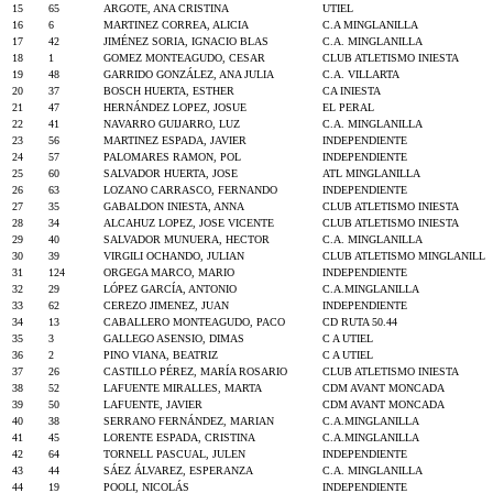
15
65
ARGOTE, ANA CRISTINA
UTIEL
16
6
MARTINEZ CORREA, ALICIA
C.A MINGLANILLA
17
42
JIMÉNEZ SORIA, IGNACIO BLAS
C.A. MINGLANILLA
18
1
GOMEZ MONTEAGUDO, CESAR
CLUB ATLETISMO INIESTA
19
48
GARRIDO GONZÁLEZ, ANA JULIA
C.A. VILLARTA
20
37
BOSCH HUERTA, ESTHER
CA INIESTA
21
47
HERNÁNDEZ LOPEZ, JOSUE
EL PERAL
22
41
NAVARRO GUIJARRO, LUZ
C.A. MINGLANILLA
23
56
MARTINEZ ESPADA, JAVIER
INDEPENDIENTE
24
57
PALOMARES RAMON, POL
INDEPENDIENTE
25
60
SALVADOR HUERTA, JOSE
ATL MINGLANILLA
26
63
LOZANO CARRASCO, FERNANDO
INDEPENDIENTE
27
35
GABALDON INIESTA, ANNA
CLUB ATLETISMO INIESTA
28
34
ALCAHUZ LOPEZ, JOSE VICENTE
CLUB ATLETISMO INIESTA
29
40
SALVADOR MUNUERA, HECTOR
C.A. MINGLANILLA
30
39
VIRGILI OCHANDO, JULIAN
CLUB ATLETISMO MINGLANILL
31
124
ORGEGA MARCO, MARIO
INDEPENDIENTE
32
29
LÓPEZ GARCÍA, ANTONIO
C.A.MINGLANILLA
33
62
CEREZO JIMENEZ, JUAN
INDEPENDIENTE
34
13
CABALLERO MONTEAGUDO, PACO
CD RUTA 50.44
35
3
GALLEGO ASENSIO, DIMAS
C A UTIEL
36
2
PINO VIANA, BEATRIZ
C A UTIEL
37
26
CASTILLO PÉREZ, MARÍA ROSARIO
CLUB ATLETISMO INIESTA
38
52
LAFUENTE MIRALLES, MARTA
CDM AVANT MONCADA
39
50
LAFUENTE, JAVIER
CDM AVANT MONCADA
40
38
SERRANO FERNÁNDEZ, MARIAN
C.A.MINGLANILLA
41
45
LORENTE ESPADA, CRISTINA
C.A.MINGLANILLA
42
64
TORNELL PASCUAL, JULEN
INDEPENDIENTE
43
44
SÁEZ ÁLVAREZ, ESPERANZA
C.A. MINGLANILLA
44
19
POOLI, NICOLÁS
INDEPENDIENTE