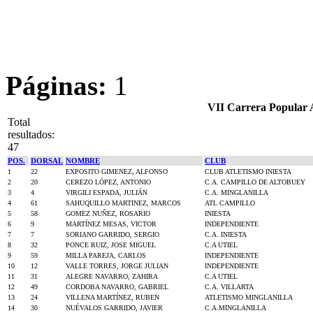
Páginas:
1
VII Carrera Popular 
Total
resultados:
47
POS.
DORSAL
NOMBRE
CLUB
1
22
EXPOSITO GIMENEZ, ALFONSO
CLUB ATLETISMO INIESTA
2
20
CEREZO LÓPEZ, ANTONIO
C.A. CAMPILLO DE ALTOBUEY
3
4
VIRGILI ESPADA, JULIÁN
C.A. MINGLANILLA
4
61
SAHUQUILLO MARTINEZ, MARCOS
ATL CAMPILLO
5
58
GOMEZ NUÑEZ, ROSARIO
INIESTA
6
9
MARTÍNEZ MESAS, VICTOR
INDEPENDIENTE
7
7
SORIANO GARRIDO, SERGIO
C.A. INIESTA
8
32
PONCE RUIZ, JOSE MIGUEL
C.A UTIEL
9
59
MILLA PAREJA, CARLOS
INDEPENDIENTE
10
12
VALLE TORRES, JORGE JULIAN
INDEPENDIENTE
11
31
ALEGRE NAVARRO, ZAHIRA
C.A UTIEL
12
49
CORDOBA NAVARRO, GABRIEL
C.A. VILLARTA
13
24
VILLENA MARTÍNEZ, RUBEN
ATLETISMO MINGLANILLA
14
30
NUÉVALOS GARRIDO, JAVIER
C.A.MINGLANILLA