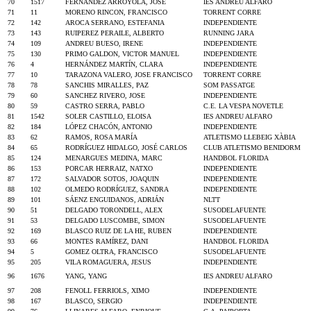
70
1517
FERNANDEZ ARROYOLA, JOSE
IES ANDREU ALFARO
71
11
MORENO RINCON, FRANCISCO
TORRENT CORRE
72
142
AROCA SERRANO, ESTEFANIA
INDEPENDIENTE
73
143
RUIPEREZ PERAILE, ALBERTO
RUNNING JARA
74
109
ANDREU BUESO, IRENE
INDEPENDIENTE
75
130
PRIMO GALDON, VICTOR MANUEL
INDEPENDIENTE
76
4
HERNÁNDEZ MARTÍN, CLARA
INDEPENDIENTE
77
10
TARAZONA VALERO, JOSE FRANCISCO
TORRENT CORRE
78
78
SANCHIS MIRALLES, PAZ
SOM PASSATGE
79
60
SANCHEZ RIVERO, JOSE
INDEPENDIENTE
80
59
CASTRO SERRA, PABLO
C.E. LA VESPA NOVETLE
81
1542
SOLER CASTILLO, ELOISA
IES ANDREU ALFARO
82
184
LÓPEZ CHACÓN, ANTONIO
INDEPENDIENTE
83
62
RAMOS, ROSA MARÍA
ATLETISMO LLEBEIG XÀBIA
84
65
RODRÍGUEZ HIDALGO, JOSÉ CARLOS
CLUB ATLETISMO BENIDORM
85
124
MENARGUES MEDINA, MARC
HANDBOL FLORIDA
86
153
PORCAR HERRAIZ, NATXO
INDEPENDIENTE
87
172
SALVADOR SOTOS, JOAQUIN
INDEPENDIENTE
88
102
OLMEDO RODRÍGUEZ, SANDRA
INDEPENDIENTE
89
101
SÁENZ ENGUIDANOS, ADRIÁN
NLTT
90
51
DELGADO TORONDELL, ALEX
SUSODELAFUENTE
91
53
DELGADO LUSCOMBE, SIMON
SUSODELAFUENTE
92
169
BLASCO RUIZ DE LA HE, RUBEN
INDEPENDIENTE
93
66
MONTES RAMÍREZ, DANI
HANDBOL FLORIDA
94
5
GOMEZ OLTRA, FRANCISCO
SUSODELAFUENTE
95
205
VILA ROMAGUERA, JESUS
INDEPENDIENTE
96
1676
YANG, YANG
IES ANDREU ALFARO
97
208
FENOLL FERRIOLS, XIMO
INDEPENDIENTE
98
167
BLASCO, SERGIO
INDEPENDIENTE