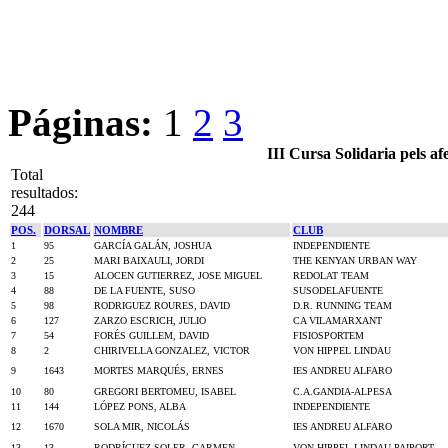
Páginas:
1
2
3
III Cursa Solidaria pels a
Total
resultados:
244
POS.
DORSAL
NOMBRE
CLUB
1
95
GARCÍA GALÁN, JOSHUA
INDEPENDIENTE
2
25
MARI BAIXAULI, JORDI
THE KENYAN URBAN WAY
3
15
ALOCEN GUTIERREZ, JOSE MIGUEL
REDOLAT TEAM
4
88
DE LA FUENTE, SUSO
SUSODELAFUENTE
5
98
RODRIGUEZ ROURES, DAVID
D.R. RUNNING TEAM
6
127
ZARZO ESCRICH, JULIO
CA VILAMARXANT
7
54
FORÉS GUILLEM, DAVID
FISIOSPORTEM
8
2
CHIRIVELLA GONZALEZ, VICTOR
VON HIPPEL LINDAU
9
1643
MORTES MARQUÉS, ERNES
IES ANDREU ALFARO
10
80
GREGORI BERTOMEU, ISABEL
C.A.GANDIA-ALPESA
11
144
LÓPEZ PONS, ALBA
INDEPENDIENTE
12
1670
SOLA MIR, NICOLÁS
IES ANDREU ALFARO
13
13
RODRÍGUEZ SOLER, CARMEN
VON HIPPEL LINDAU PAIPORT