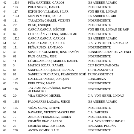
42
1534
PIÑA MARTINEZ, CARLOS
IES ANDREU ALFARO
43
193
POLO NIEVES, DANIEL
INDEPENDIENTE
44
117
EXPÓSITO VILLADAS, PILAR
VON HIPPEL LINDAU
45
1641
MENON MATEU, PAULA
IES ANDREU ALFARO
46
111
TARAZONA CHARDÍ, VICENTE
INDEPENDIENTE
47
201
BOSH, ENRIQUE
INDEPENDIENTE
48
133
GARCÍA GARCÍA, HÉCTOR
VON HIPPEL-LINDAU DE PAIP
49
87
CORBALÁN VILLENA, GUILLERMO
INDEPENDIENTE
50
1520
GARCIA GARCIA, CARLOS
IES ANDREU ALFARO
51
58
GARCIA GARCIA, CARLOS
C.A. VON HIPPEL LINDAU PA
52
151
PEÑA RUBIO, SANTIAGO
INDEPENDIENTE
53
30
SOSPEDRA ALACREU, JOSE RAMÓN
RUNNERS CIUTAT DE VALENCI
54
68
FAUS GARCIA, JOSE
INDEPENDIENTE
55
41
GÓMEZ ANGULO, MARCOS DANIEL
INDEPENDIENTE
56
3
MATEOS JODAR, RAFAEL
CEIP HORTA PAIPORTA
57
83
SANFELIX BARQUERO, BLANCA
TRIPICASSENT CT
58
85
SANFELIX PUCHADES, FRANCISCO JOSÉ
TRIPICASSENT CT
59
159
GALLEGO ANDRES, JOAQUIN
CONCABEZA
60
183
PUIG TATAY, MARC
INDEPENDIENTE
TAYUPANTA GUAÑUNA, DAVID
61
190
INDEPENDIENTE
ALEJANDRO
62
204
VILA PEDRON, MIGUEL
C.A. VON HIPPEL-LINDAU
63
1656
PALOMARES LACASA, JORGE
IES ANDREU ALFARO
64
195
VIÑAS SELVA, ESTEVE
INDEPENDIENTE
65
91
NAVARRO, VICENTE MASCULINO
C.A. PAIPORTA
66
75
ANDREO FERNÁNDEZ, RUBÉN
INDEPENDIENTE
67
29
ORMEÑO DIAZ, CARLOS
C. A. VON HIPPEL-LINDAU
68
20
ORMEÑO DIAZ, JOSE LUIS
HINCANDO PEZUÑA
69
206
ANTON GOMEZ, RAUL
INDEPENDIENTE