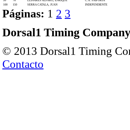
99
76
LLINARES ALFARO, ENRIQUE
C.A. PAIPORTA
100
150
SERRA CATALA, JUAN
INDEPENDIENTE
Páginas:
1
2
3
Dorsal1 Timing Compan
© 2013 Dorsal1 Timing C
Contacto