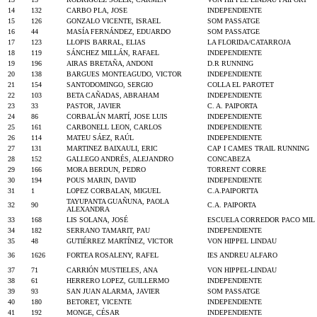
14
132
CARBO PLA, JOSE
INDEPENDIENTE
15
126
GONZALO VICENTE, ISRAEL
SOM PASSATGE
16
44
MASÍA FERNÁNDEZ, EDUARDO
SOM PASSATGE
17
123
LLOPIS BARRAL, ELIAS
LA FLORIDA/CATARROJA
18
119
SÁNCHEZ MILLÁN, RAFAEL
INDEPENDIENTE
19
196
AIRAS BRETAÑA, ANDONI
D.R RUNNING
20
138
BARGUES MONTEAGUDO, VICTOR
INDEPENDIENTE
21
154
SANTODOMINGO, SERGIO
COLLA EL PAROTET
22
103
BETA CAÑADAS, ABRAHAM
INDEPENDIENTE
23
33
PASTOR, JAVIER
C. A. PAIPORTA
24
86
CORBALÁN MARTÍ, JOSE LUIS
INDEPENDIENTE
25
161
CARBONELL LEON, CARLOS
INDEPENDIENTE
26
114
MATEU SÁEZ, RAÚL
INDEPENDIENTE
27
131
MARTINEZ BAIXAULI, ERIC
CAP I CAMES TRAIL RUNNING
28
152
GALLEGO ANDRÉS, ALEJANDRO
CONCABEZA
29
166
MORA BERDUN, PEDRO
TORRENT CORRE
30
194
POUS MARIN, DAVID
INDEPENDIENTE
31
1
LOPEZ CORBALAN, MIGUEL
C.A.PAIPORTTA
TAYUPANTA GUAÑUNA, PAOLA
32
90
C.A. PAIPORTA
ALEXANDRA
33
168
LIS SOLANA, JOSÉ
ESCUELA CORREDOR PACO MIL
34
182
SERRANO TAMARIT, PAU
INDEPENDIENTE
35
48
GUTIÉRREZ MARTÍNEZ, VICTOR
VON HIPPEL LINDAU
36
1626
FORTEA ROSALENY, RAFEL
IES ANDREU ALFARO
37
71
CARRIÓN MUSTIELES, ANA
VON HIPPEL-LINDAU
38
61
HERRERO LOPEZ, GUILLERMO
INDEPENDIENTE
39
93
SAN JUAN ALARMA, JAVIER
SOM PASSATGE
40
180
BETORET, VICENTE
INDEPENDIENTE
41
192
MONGE, CÉSAR
INDEPENDIENTE