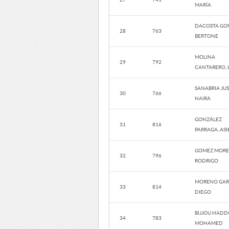
MARÍA
DACOSTA GO
28
763
BERTONE
MOLINA
29
792
CANTARERO, 
SANABRIA JUS
30
766
NAIRA
GONZÁLEZ
31
816
PARRAGA, ASI
GOMEZ MORE
32
796
RODRIGO
MORENO GAR
33
814
DIEGO
BIJJOU HADD
34
783
MOHAMED