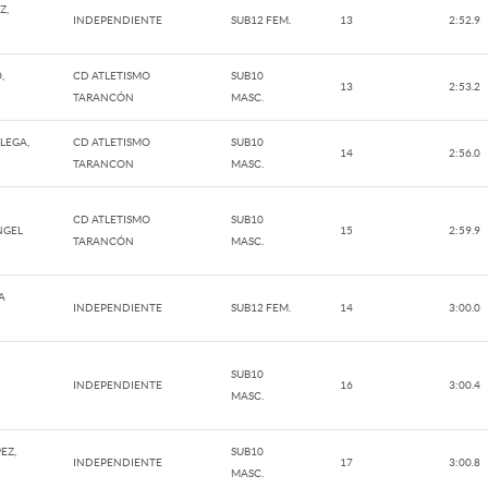
Z,
INDEPENDIENTE
SUB12 FEM.
13
2:52.9
,
CD ATLETISMO
SUB10
13
2:53.2
TARANCÓN
MASC.
LEGA,
CD ATLETISMO
SUB10
14
2:56.0
TARANCON
MASC.
CD ATLETISMO
SUB10
NGEL
15
2:59.9
TARANCÓN
MASC.
A
INDEPENDIENTE
SUB12 FEM.
14
3:00.0
SUB10
INDEPENDIENTE
16
3:00.4
MASC.
EZ,
SUB10
INDEPENDIENTE
17
3:00.8
MASC.