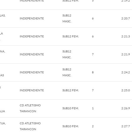
INDEPENDIENTE
SUB12 FEM.
5
2:19.2
LAS,
SUB12
INDEPENDIENTE
6
2:20.7
MASC.
LA
INDEPENDIENTE
SUB12 FEM.
6
2:21.3
A
NA,
SUB12
INDEPENDIENTE
7
2:21.9
MASC.
SUB12
INDEPENDIENTE
8
2:24.2
CAS
MASC.
S
INDEPENDIENTE
SUB12 FEM.
7
2:25.0
CD ATLETISMO
SUB10 FEM.
1
2:26.9
ALIA
TARANCON
IJA,
CD ATLETISMO
SUB10 FEM.
2
2:27.7
TARANCON