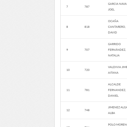
GARCIA NAVA
7
787
JOEL
OCAÑA
8
818
CANTARERO,
DAVID
GARRIDO
9
707
FERNÁNDEZ,
NATALIA
VALDIVIA JIM
10
720
AITANA
ALCALDE
11
781
FERNANDEZ,
DANIEL
JIMENEZ ALG
12
748
ALBA
POLO MOREN