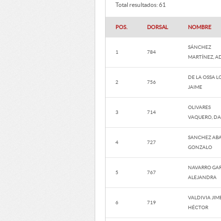
Total resultados: 61
POS.
DORSAL
NOMBRE
SÁNCHEZ
1
784
MARTÍNEZ, A
DE LA OSSA L
2
756
JAIME
OLIVARES
3
714
VAQUERO, DA
SANCHEZ ABA
4
727
GONZALO
NAVARRO GAR
5
767
ALEJANDRA
VALDIVIA JIM
6
719
HÉCTOR