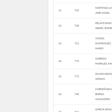
MARTINEZ LO
21
745
JOSE ANGEL
PELAYO SANC
22
728
ABARC, RODR
VINDEL
23
721
DOMÍNGUEZ,
MARIO
GARRIDO
24
775
MORALES, AN
OLIVAS ARAG
25
772
ADRIAN
CARDEÑOSA 
26
740
BURGO,
ALEJANDRO
GARCÍA SÁNC
27
741