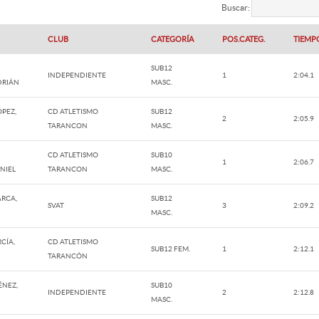
Buscar:
CLUB
CATEGORÍA
POS.CATEG.
TIEMP
SUB12
INDEPENDIENTE
1
2:04.1
DRIÁN
MASC.
OPEZ,
CD ATLETISMO
SUB12
2
2:05.9
TARANCON
MASC.
CD ATLETISMO
SUB10
1
2:06.7
NIEL
TARANCON
MASC.
RCA,
SUB12
SVAT
3
2:09.2
MASC.
CÍA,
CD ATLETISMO
SUB12 FEM.
1
2:12.1
TARANCÓN
ÉNEZ,
SUB10
INDEPENDIENTE
2
2:12.8
MASC.