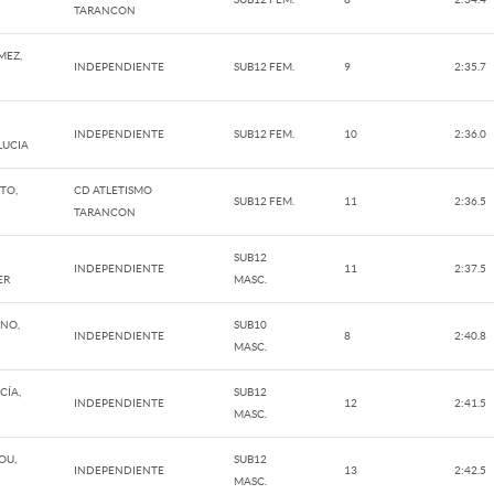
TARANCON
MEZ,
INDEPENDIENTE
SUB12 FEM.
9
2:35.7
INDEPENDIENTE
SUB12 FEM.
10
2:36.0
LUCIA
TO,
CD ATLETISMO
SUB12 FEM.
11
2:36.5
TARANCON
SUB12
INDEPENDIENTE
11
2:37.5
ER
MASC.
NO,
SUB10
INDEPENDIENTE
8
2:40.8
MASC.
CÍA,
SUB12
INDEPENDIENTE
12
2:41.5
MASC.
OU,
SUB12
INDEPENDIENTE
13
2:42.5
MASC.