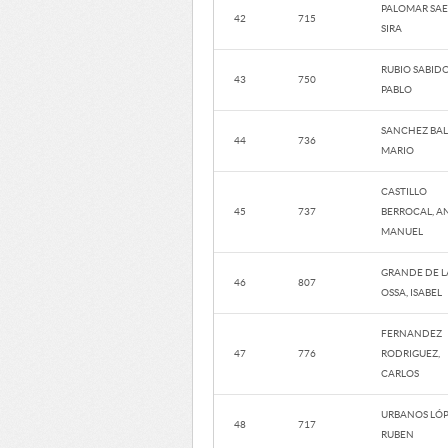
PALOMAR SAE
42
715
SIRA
RUBIO SABIDO
43
750
PABLO
SANCHEZ BAL
44
736
MARIO
CASTILLO
45
737
BERROCAL, A
MANUEL
GRANDE DE L
46
807
OSSA, ISABEL
FERNANDEZ
47
776
RODRIGUEZ,
CARLOS
URBANOS LÓP
48
717
RUBEN