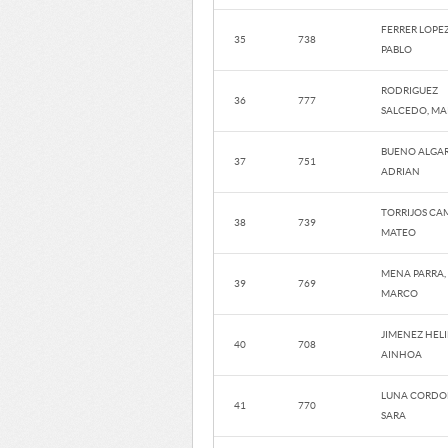
FERRER LOPEZ
35
738
PABLO
RODRIGUEZ
36
777
SALCEDO, MA
BUENO ALGAR
37
751
ADRIAN
TORRIJOS CA
38
739
MATEO
MENA PARRA,
39
769
MARCO
JIMENEZ HELI
40
708
AINHOA
LUNA CORDO
41
770
SARA