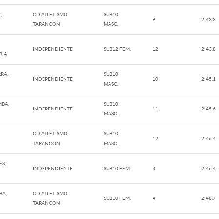
,
CD ATLETISMO
SUB10
9
2:43.3
TARANCON
MASC.
INDEPENDIENTE
SUB12 FEM.
12
2:43.8
RIA
RA,
SUB10
INDEPENDIENTE
10
2:45.1
MASC.
MBA,
SUB10
INDEPENDIENTE
11
2:45.6
MASC.
CD ATLETISMO
SUB10
12
2:46.4
TARANCÓN
MASC.
ES,
INDEPENDIENTE
SUB10 FEM.
3
2:46.4
BA,
CD ATLETISMO
SUB10 FEM.
4
2:48.7
TARANCON