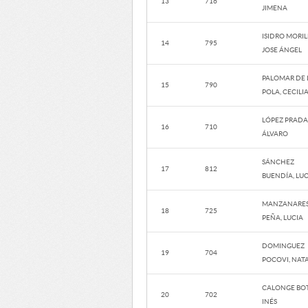
13
716
JIMENA
ISIDRO MORIL
14
795
JOSE ÁNGEL
PALOMAR DE 
15
790
POLA, CECILI
LÓPEZ PRADA
16
710
ÁLVARO
SÁNCHEZ
17
812
BUENDÍA, LU
MANZANARE
18
725
PEÑA, LUCIA
DOMINGUEZ
19
704
POCOVI, NAT
CALONGE BOT
20
702
INÉS