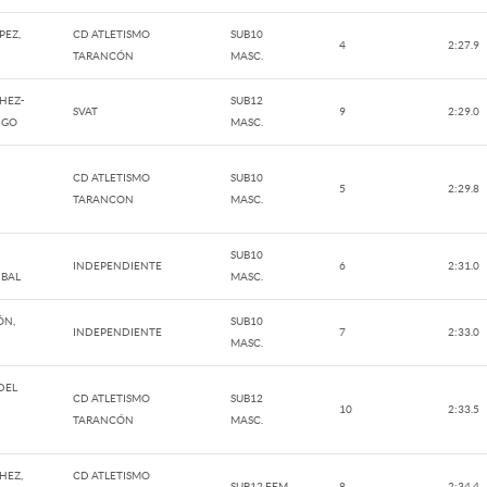
PEZ,
CD ATLETISMO
SUB10
4
2:27.9
TARANCÓN
MASC.
HEZ-
SUB12
SVAT
9
2:29.0
IGO
MASC.
CD ATLETISMO
SUB10
5
2:29.8
TARANCON
MASC.
SUB10
INDEPENDIENTE
6
2:31.0
IBAL
MASC.
ÓN,
SUB10
INDEPENDIENTE
7
2:33.0
MASC.
DEL
CD ATLETISMO
SUB12
10
2:33.5
TARANCÓN
MASC.
HEZ,
CD ATLETISMO
SUB12 FEM.
8
2:34.4