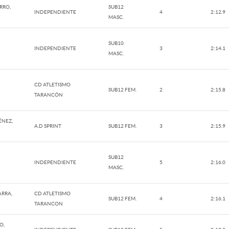
RRO,
SUB12
INDEPENDIENTE
4
2:12.9
MASC.
SUB10
INDEPENDIENTE
3
2:14.1
MASC.
CD ATLETISMO
SUB12 FEM.
2
2:15.8
TARANCÓN
ÉNEZ,
A.D SPRINT
SUB12 FEM.
3
2:15.9
SUB12
INDEPENDIENTE
5
2:16.0
MASC.
ARRA,
CD ATLETISMO
SUB12 FEM.
4
2:16.1
TARANCON
O,