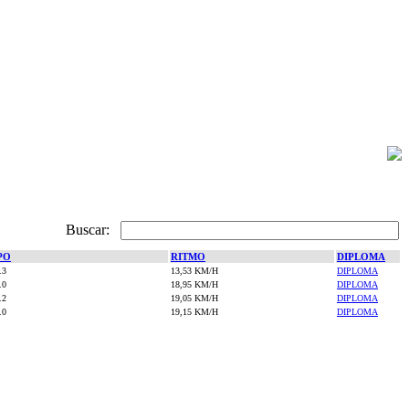
Buscar:
PO
RITMO
DIPLOMA
.3
13,53 KM/H
DIPLOMA
.0
18,95 KM/H
DIPLOMA
.2
19,05 KM/H
DIPLOMA
.0
19,15 KM/H
DIPLOMA