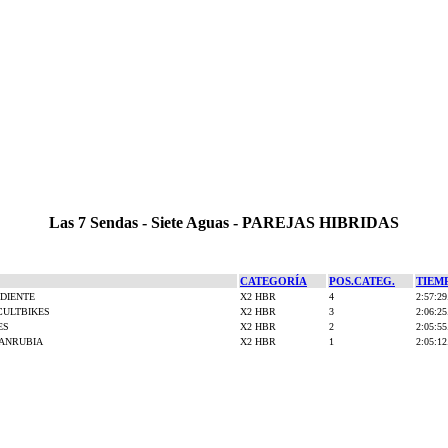
Las 7 Sendas - Siete Aguas - PAREJAS HIBRIDAS
CATEGORÍA
POS.CATEG.
TIEM
DIENTE
X2 HBR
4
2:57:29
CULTBIKES
X2 HBR
3
2:06:25
ES
X2 HBR
2
2:05:55
ANRUBIA
X2 HBR
1
2:05:12