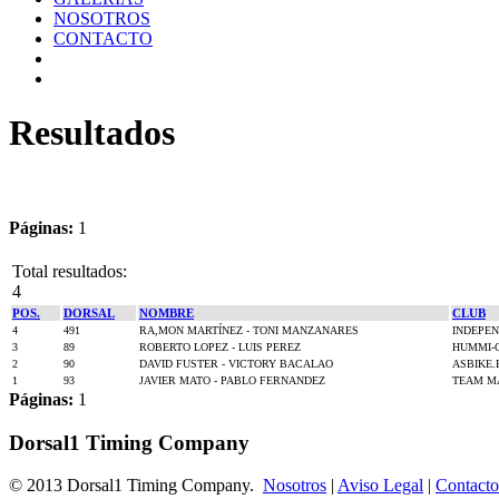
NOSOTROS
CONTACTO
Resultados
Páginas:
1
Total resultados:
4
POS.
DORSAL
NOMBRE
CLUB
4
491
RA,MON MARTÍNEZ - TONI MANZANARES
INDEPEN
3
89
ROBERTO LOPEZ - LUIS PEREZ
HUMMI-
2
90
DAVID FUSTER - VICTORY BACALAO
ASBIKE.
1
93
JAVIER MATO - PABLO FERNANDEZ
TEAM M
Páginas:
1
Dorsal1 Timing Company
© 2013 Dorsal1 Timing Company.
Nosotros
|
Aviso Legal
|
Contacto